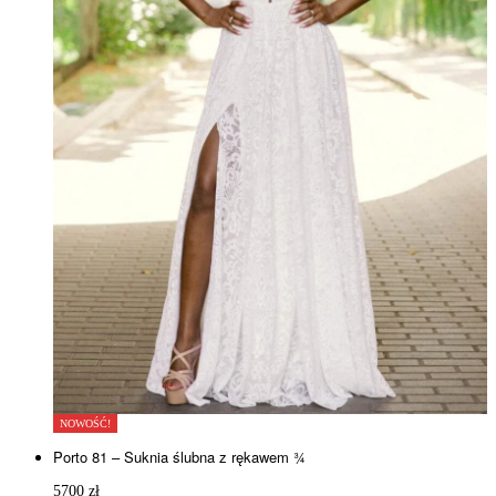
NOWOŚĆ!
Porto 81 – Suknia ślubna z rękawem ¾
5700
zł