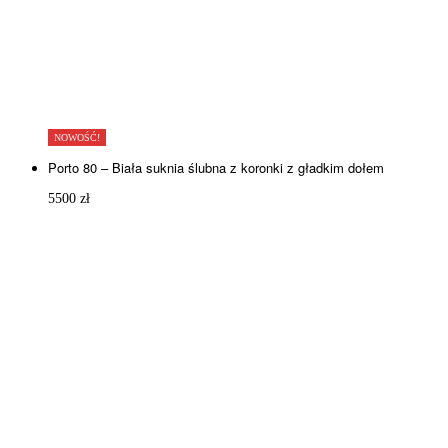
NOWOŚĆ!
Porto 80 – Biała suknia ślubna z koronki z gładkim dołem
5500
zł