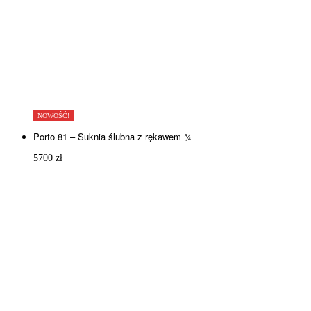
NOWOŚĆ!
Porto 81 – Suknia ślubna z rękawem ¾
5700
zł