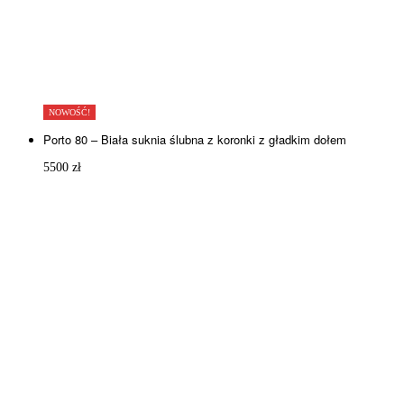
NOWOŚĆ!
Porto 80 – Biała suknia ślubna z koronki z gładkim dołem
5500
zł