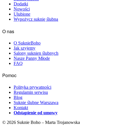
Dodatki
Nowości
Ulubione
Wypożycz suknię ślubną
O nas
O SuknieBoho
Jak szyjemy
Salony suknien ślubnych
Nasze Panny Młode
FAQ
Pomoc
Polityka prywatności
Regulamin serwisu
Blog
Suknie ślubne Warszawa
Kontakt
Odstąpienie od umowy
© 2026 Suknie Boho – Marta Trojanowska