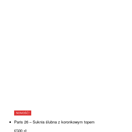
NOWOŚĆ!
Paris 26 – Suknia ślubna z koronkowym topem
6500
zł