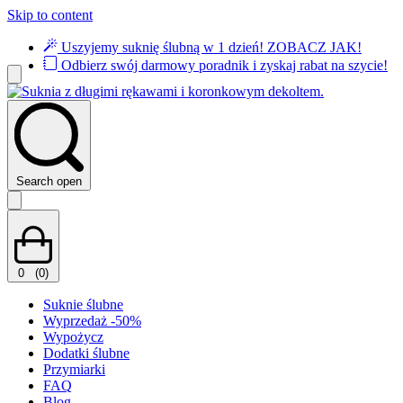
Skip to content
Uszyjemy suknię ślubną w 1 dzień!
ZOBACZ JAK!
Odbierz swój darmowy poradnik i zyskaj rabat na szycie!
Search open
0
(0)
Suknie ślubne
Wyprzedaż -50%
Wypożycz
Dodatki ślubne
Przymiarki
FAQ
Blog