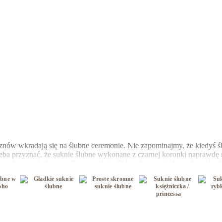
znów wkradają się na ślubne ceremonie. Nie zapominajmy, że kiedyś śl
zeba przyznać, że suknie ślubne wykonane z czarnej koronki naprawdę r
o suknia na jeden raz. Czarne suknie ślubne bez względu na fason będ
ciałaby wyglądać w tym dniu standardowo. Są kobiety, które od zawsze m