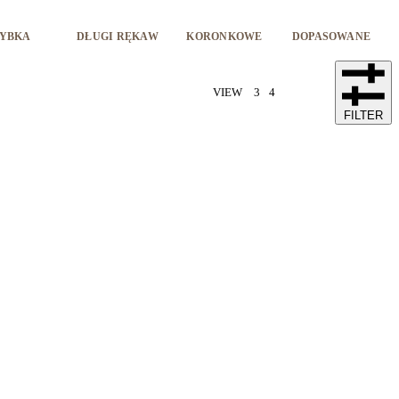
YBKA
DŁUGI RĘKAW
KORONKOWE
DOPASOWANE
VIEW
3
4
FILTER