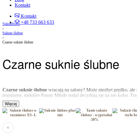
Kontakt
Kontakt
+48 733 663 633
Suknieboho
›
Suknie ślubne
›
Czarne suknie ślubne
Czarne suknie ślubne
Czarne suknie ślubne
wracają na salony? Może niezbyt prędko, ale 
popularne, niektóre Panny Młode nadal decydują się na ten kolor. Tr
Sylwestra czy na inne wieczorowe wyjścia – z pewnością nie będzie t
dostojnie. To zdecydowanie propozycja dla Panny Młodej, która nie ch
taka kreacja może okazać się idealna właśnie dla nich.
‹