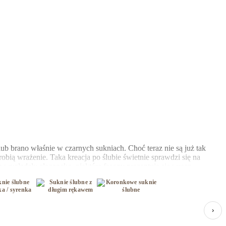
ub brano właśnie w czarnych sukniach. Choć teraz nie są już tak
obią wrażenie. Taka kreacja po ślubie świetnie sprawdzi się na
ą wyglądały elegancko, niektóre fasony prezentują się wręcz
arzyły o bieli, ale są i takie, które się w niej nigdy nie widziały –
›