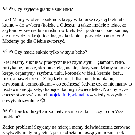
Czy szyjecie gładkie sukienki?
Tak! Mamy w ofercie suknie z krepy w kolorze czystej bieli lub
kremu – do wyboru (kolekcja Odessa), a także modele z lejącego
szyfonu w kremie lub muślinu w bieli. Jeśli podoba Ci się tkanina,
ale nie widzisz kroju idealnego dla siebie – powiedz nam o tym!
Możemy go dla Ciebie swtorzyć.
Czy macie suknie tylko w stylu boho?
Nie! Mamy suknie w praktycznie każdym stylu – glamour, retro,
rustykalne, proste, skromne, eleganckie, klasyczne. Mamy suknie z
krepy, organtyny, szyfonu, tiulu, koronek w bieli, kremie, beżu,
różu, a nawet czerni. Z frędzelkami, falbanami, koralikami,
chwostami, pomponikami – co zechcesz! Jedyne czego nie mamy to
usztywniane gorsety, drapiące tkaniny i świecidełka. No chyba, że
chcesz stworzyć z nami
projekt indywidualny
– wtedy wszystkie
chwyty dozwolone 😊
Bardzo duży/bardzo mały rozmiar sukni – czy to dla Was
problem?
Żaden problem! Szyjemy na miarę i mamy doświadczenia zarówno
z sylwetkami typu „petit”, jak i kobietami noszącymi rozmiar ok