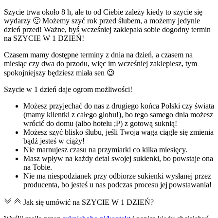
Szycie trwa około 8 h, ale to od Ciebie zależy kiedy to szycie się
wydarzy 🙂 Możemy szyć rok przed ślubem, a możemy jedynie
dzień przed! Ważne, byś wcześniej zaklepała sobie dogodny termin
na SZYCIE W 1 DZIEŃ!
Czasem mamy dostępne terminy z dnia na dzień, a czasem na
miesiąc czy dwa do przodu, więc im wcześniej zaklepiesz, tym
spokojniejszy będziesz miała sen 😉
Szycie w 1 dzień daje ogrom możliwości!
Możesz przyjechać do nas z drugiego końca Polski czy świata
(mamy klientki z całego globu!), bo tego samego dnia możesz
wrócić do domu (albo hotelu ;P) z gotową suknią!
Możesz szyć blisko ślubu, jeśli Twoja waga ciągle się zmienia
bądź jesteś w ciąży!
Nie marnujesz czasu na przymiarki co kilka miesięcy.
Masz wpływ na każdy detal swojej sukienki, bo powstaje ona
na Tobie.
Nie ma niespodzianek przy odbiorze sukienki wysłanej przez
producenta, bo jesteś u nas podczas procesu jej powstawania!
Jak się umówić na SZYCIE W 1 DZIEŃ?