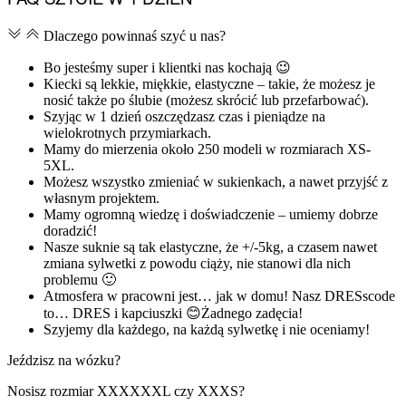
Dlaczego powinnaś szyć u nas?
Bo jesteśmy super i klientki nas kochają 😉
Kiecki są lekkie, miękkie, elastyczne – takie, że możesz je
nosić także po ślubie (możesz skrócić lub przefarbować).
Szyjąc w 1 dzień oszczędzasz czas i pieniądze na
wielokrotnych przymiarkach.
Mamy do mierzenia około 250 modeli w rozmiarach XS-
5XL.
Możesz wszystko zmieniać w sukienkach, a nawet przyjść z
własnym projektem.
Mamy ogromną wiedzę i doświadczenie – umiemy dobrze
doradzić!
Nasze suknie są tak elastyczne, że +/-5kg, a czasem nawet
zmiana sylwetki z powodu ciąży, nie stanowi dla nich
problemu 🙂
Atmosfera w pracowni jest… jak w domu! Nasz DRESscode
to… DRES i kapciuszki 😊Żadnego zadęcia!
Szyjemy dla każdego, na każdą sylwetkę i nie oceniamy!
Jeździsz na wózku?
Nosisz rozmiar XXXXXXL czy XXXS?