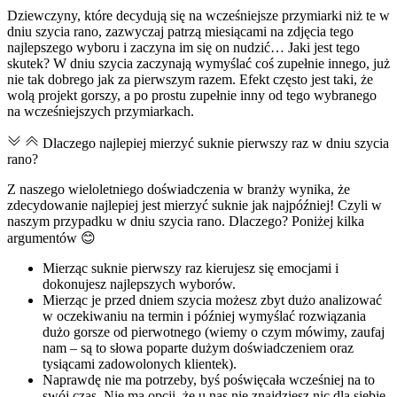
Dziewczyny, które decydują się na wcześniejsze przymiarki niż te w
dniu szycia rano, zazwyczaj patrzą miesiącami na zdjęcia tego
najlepszego wyboru i zaczyna im się on nudzić… Jaki jest tego
skutek? W dniu szycia zaczynają wymyślać coś zupełnie innego, już
nie tak dobrego jak za pierwszym razem. Efekt często jest taki, że
wolą projekt gorszy, a po prostu zupełnie inny od tego wybranego
na wcześniejszych przymiarkach.
Dlaczego najlepiej mierzyć suknie pierwszy raz w dniu szycia
rano?
Z naszego wieloletniego doświadczenia w branży wynika, że
zdecydowanie najlepiej jest mierzyć suknie jak najpóźniej! Czyli w
naszym przypadku w dniu szycia rano. Dlaczego? Poniżej kilka
argumentów 😊
Mierząc suknie pierwszy raz kierujesz się emocjami i
dokonujesz najlepszych wyborów.
Mierząc je przed dniem szycia możesz zbyt dużo analizować
w oczekiwaniu na termin i później wymyślać rozwiązania
dużo gorsze od pierwotnego (wiemy o czym mówimy, zaufaj
nam – są to słowa poparte dużym doświadczeniem oraz
tysiącami zadowolonych klientek).
Naprawdę nie ma potrzeby, byś poświęcała wcześniej na to
swój czas. Nie ma opcji, że u nas nie znajdziesz nic dla siebie