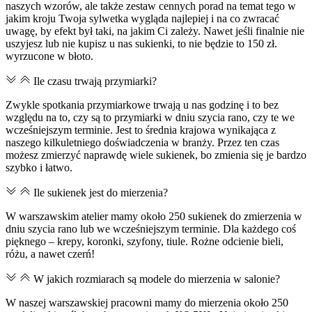
naszych wzorów, ale także zestaw cennych porad na temat tego w
jakim kroju Twoja sylwetka wygląda najlepiej i na co zwracać
uwagę, by efekt był taki, na jakim Ci zależy. Nawet jeśli finalnie nie
uszyjesz lub nie kupisz u nas sukienki, to nie będzie to 150 zł.
wyrzucone w błoto.
Ile czasu trwają przymiarki?
Zwykle spotkania przymiarkowe trwają u nas godzinę i to bez
względu na to, czy są to przymiarki w dniu szycia rano, czy te we
wcześniejszym terminie. Jest to średnia krajowa wynikająca z
naszego kilkuletniego doświadczenia w branży. Przez ten czas
możesz zmierzyć naprawdę wiele sukienek, bo zmienia się je bardzo
szybko i łatwo.
Ile sukienek jest do mierzenia?
W warszawskim atelier mamy około 250 sukienek do zmierzenia w
dniu szycia rano lub we wcześniejszym terminie. Dla każdego coś
pięknego – krepy, koronki, szyfony, tiule. Rożne odcienie bieli,
różu, a nawet czerń!
W jakich rozmiarach są modele do mierzenia w salonie?
W naszej warszawskiej pracowni mamy do mierzenia około 250