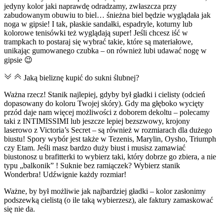
jedyny kolor jaki naprawdę odradzamy, zwłaszcza przy
zabudowanym obuwiu to biel… śnieżna biel będzie wyglądała jak
noga w gipsie! I tak, płaskie sandałki, espadryle, koturny lub
kolorowe tenisówki też wyglądają super! Jeśli chcesz iść w
trampkach to postaraj się wybrać takie, które są materiałowe,
unikając gumowanego czubka – on również lubi udawać nogę w
gipsie 😉
Jaką bieliznę kupić do sukni ślubnej?
Ważna rzecz! Stanik najlepiej, gdyby był gładki i cielisty (odcień
dopasowany do koloru Twojej skóry). Gdy ma głęboko wycięty
przód daje nam więcej możliwości z doborem dekoltu – polecamy
taki z INTIMISSIMI lub jeszcze lepiej bezszwowy, krojony
laserowo z Victoria’s Secret – są również w rozmiarach dla dużego
biustu! Spory wybór jest także w Tezenis, Marylin, Oysho, Triumph
czy Etam. Jeśli masz bardzo duży biust i musisz zamawiać
biustonosz u brafitterki to wybierz taki, który dobrze go zbiera, a nie
typu „balkonik” ! Suknie bez ramiączek? Wybierz stanik
Wonderbra! Udźwignie każdy rozmiar!
Ważne, by był możliwie jak najbardziej gładki – kolor zasłonimy
podszewką cielistą (o ile taką wybierzesz), ale faktury zamaskować
się nie da.