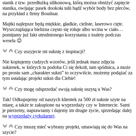
stanik z tzw. przedłużką silikonową, którą można obniżyć zapięcie
stanika, owijając pasek dookoła talii bądź wybór body bez pleców,
na przykład z firmy Bouduar.
Majtki najlepsze będą miękkie, gładkie, cieliste, laserowo cięte.
Wyszczuplająca bielizna często się roluje albo wcina w ciało…
pomijamy już fakt utrudnionego korzystania z toalety podczas
wesela 😉
Czy uszyjecie mi suknię z inspiracji?
Nie kopiujemy cudzych wzorów, jeśli jednak masz zdjęcia
sukienek, w których tu podoba Ci się dekolt, tam spódnica, a może
po prostu sam „charakter sukni” to oczywiście, możemy podążać za
tym ustalając projekt sukni dla Ciebie!
Czy mogę odsprzedać swoją suknię uszytą u Was?
Tak! Odkupujemy od naszych klientek za 500 zł suknie szyte na
miarę, a także te zakupione na wyprzedaży czy w Internecie. Sami
je pierzemy, naprawiamy i dajemy im drugie życie, sprzedając dalej
na
wyprzedaży cyrkularnej
.
Czy muszę mieć wybrany projekt, umawiają się do Was na
szycie?