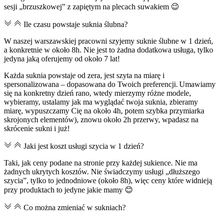
sesji „brzuszkowej” z zapiętym na plecach suwakiem 😉
Ile czasu powstaje suknia ślubna?
W naszej warszawskiej pracowni szyjemy suknie ślubne w 1 dzień,
a konkretnie w około 8h. Nie jest to żadna dodatkowa usługa, tylko
jedyna jaką oferujemy od około 7 lat!
Każda suknia powstaje od zera, jest szyta na miarę i
spersonalizowana – dopasowana do Twoich preferencji. Umawiamy
się na konkretny dzień rano, wtedy mierzymy różne modele,
wybieramy, ustalamy jak ma wyglądać twoja suknia, zbieramy
miarę, wypuszczamy Cię na około 4h, potem szybka przymiarka
skrojonych elementów), znowu około 2h przerwy, wpadasz na
skrócenie sukni i już!
Jaki jest koszt usługi szycia w 1 dzień?
Taki, jak ceny podane na stronie przy każdej sukience. Nie ma
żadnych ukrytych kosztów. Nie świadczymy usługi „dłuższego
szycia”, tylko to jednodniowe (około 8h), więc ceny które widnieją
przy produktach to jedyne jakie mamy 😊
Co można zmieniać w sukniach?