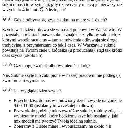
sukni u nas i to w sytuacji, gdy dziewczyny mierzą je pierwszy raz
w życiu to 40minut! 🙂 Nieźle, co?
Gdzie odbywa się szycie sukni na miarę w 1 dzień?
Szycie w 1 dzień dobywa się w naszej pracowni w Warszawie. W
pozostałych miastach nasze suknie znajdziesz tylko w salonach, z
którymi współpracujemy – tam zamówienia odbywają się drogą
tradycyjną, z przymiarkami co jakiś czas. W Warszawie suknie
powstają na Twoim ciele u źródełka (u producenta), stąd tak krótki
czas szycia (około 8h).
Czy mogę zwrócić albo wymienić suknię?
Nie. Suknie szyte lub zakupione w naszej pracowni nie podlegają
zwrotom ani wymianie.
Jak wygląda dzień szycia?
Przychodzisz do nas w umówiony dzień zwykle na godzinę
9:00-11:00 (ustalamy to wcześniej mailowo).
Przez około godzinę mierzysz różne suknie, robimy zdjęcia,
wybieramy model, który będziemy szyć lub ustalamy, jaki
mix modeli ma tworzyć Twoją idealną suknię.
Zbieramy z Ciebie miarę i wypuszczamy na około 4 h