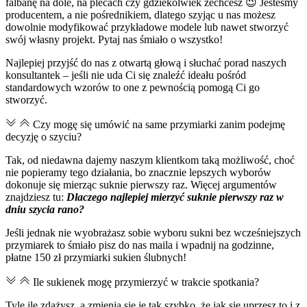
falbanę na dole, na plecach czy gdziekolwiek zechcesz 😉 Jesteśmy
producentem, a nie pośrednikiem, dlatego szyjąc u nas możesz
dowolnie modyfikować przykładowe modele lub nawet stworzyć
swój własny projekt. Pytaj nas śmiało o wszystko!
Najlepiej przyjść do nas z otwartą głową i słuchać porad naszych
konsultantek – jeśli nie uda Ci się znaleźć ideału pośród
standardowych wzorów to one z pewnością pomogą Ci go
stworzyć.
Czy mogę się umówić na same przymiarki zanim podejmę
decyzję o szyciu?
Tak, od niedawna dajemy naszym klientkom taką możliwość, choć
nie popieramy tego działania, bo znacznie lepszych wyborów
dokonuje się mierząc suknie pierwszy raz. Więcej argumentów
znajdziesz tu:
Dlaczego najlepiej mierzyć suknie pierwszy raz w
dniu szycia rano?
Jeśli jednak nie wyobrażasz sobie wyboru sukni bez wcześniejszych
przymiarek to śmiało pisz do nas maila i wpadnij na godzinne,
płatne 150 zł przymiarki sukien ślubnych!
Ile sukienek mogę przymierzyć w trakcie spotkania?
Tyle ile zdążysz, a zmienia się je tak szybko, że jak się uprzesz to i z