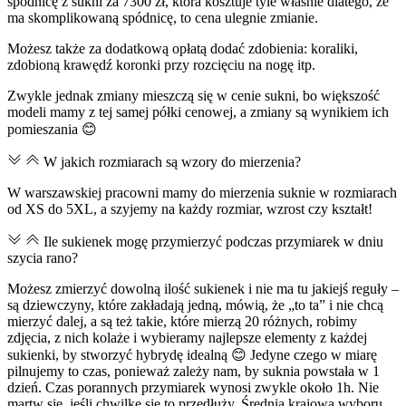
spódnicę z sukni za 7300 zł, która kosztuje tyle właśnie dlatego, że
ma skomplikowaną spódnicę, to cena ulegnie zmianie.
Możesz także za dodatkową opłatą dodać zdobienia: koraliki,
zdobioną krawędź koronki przy rozcięciu na nogę itp.
Zwykle jednak zmiany mieszczą się w cenie sukni, bo większość
modeli mamy z tej samej półki cenowej, a zmiany są wynikiem ich
pomieszania 😊
W jakich rozmiarach są wzory do mierzenia?
W warszawskiej pracowni mamy do mierzenia suknie w rozmiarach
od XS do 5XL, a szyjemy na każdy rozmiar, wzrost czy kształt!
Ile sukienek mogę przymierzyć podczas przymiarek w dniu
szycia rano?
Możesz zmierzyć dowolną ilość sukienek i nie ma tu jakiejś reguły –
są dziewczyny, które zakładają jedną, mówią, że „to ta” i nie chcą
mierzyć dalej, a są też takie, które mierzą 20 różnych, robimy
zdjęcia, z nich kolaże i wybieramy najlepsze elementy z każdej
sukienki, by stworzyć hybrydę idealną 😊 Jedyne czego w miarę
pilnujemy to czas, ponieważ zależy nam, by suknia powstała w 1
dzień. Czas porannych przymiarek wynosi zwykle około 1h. Nie
martw się, jeśli chwilkę się to przedłuży. Średnia krajowa wyboru