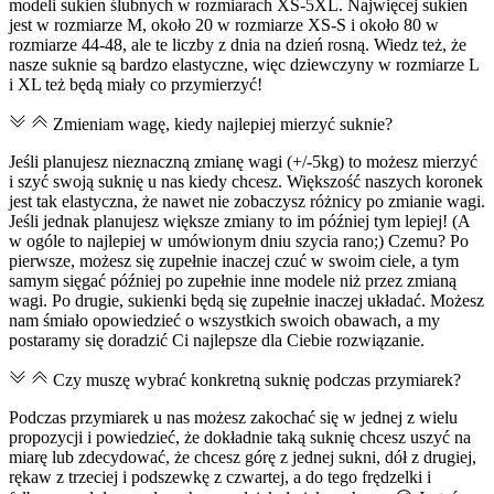
modeli sukien ślubnych w rozmiarach XS-5XL. Najwięcej sukien
jest w rozmiarze M, około 20 w rozmiarze XS-S i około 80 w
rozmiarze 44-48, ale te liczby z dnia na dzień rosną. Wiedz też, że
nasze suknie są bardzo elastyczne, więc dziewczyny w rozmiarze L
i XL też będą miały co przymierzyć!
Zmieniam wagę, kiedy najlepiej mierzyć suknie?
Jeśli planujesz nieznaczną zmianę wagi (+/-5kg) to możesz mierzyć
i szyć swoją suknię u nas kiedy chcesz. Większość naszych koronek
jest tak elastyczna, że nawet nie zobaczysz różnicy po zmianie wagi.
Jeśli jednak planujesz większe zmiany to im później tym lepiej! (A
w ogóle to najlepiej w umówionym dniu szycia rano;) Czemu? Po
pierwsze, możesz się zupełnie inaczej czuć w swoim ciele, a tym
samym sięgać później po zupełnie inne modele niż przez zmianą
wagi. Po drugie, sukienki będą się zupełnie inaczej układać. Możesz
nam śmiało opowiedzieć o wszystkich swoich obawach, a my
postaramy się doradzić Ci najlepsze dla Ciebie rozwiązanie.
Czy muszę wybrać konkretną suknię podczas przymiarek?
Podczas przymiarek u nas możesz zakochać się w jednej z wielu
propozycji i powiedzieć, że dokładnie taką suknię chcesz uszyć na
miarę lub zdecydować, że chcesz górę z jednej sukni, dół z drugiej,
rękaw z trzeciej i podszewkę z czwartej, a do tego frędzelki i