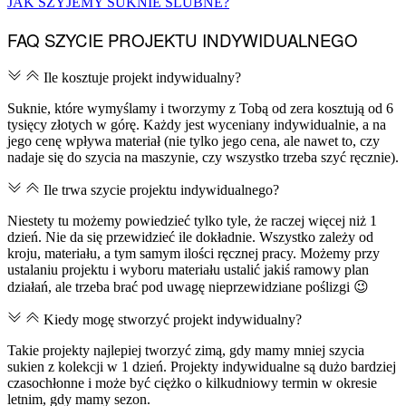
JAK SZYJEMY SUKNIE ŚLUBNE?
FAQ SZYCIE PROJEKTU INDYWIDUALNEGO
Ile kosztuje projekt indywidualny?
Suknie, które wymyślamy i tworzymy z Tobą od zera kosztują od 6
tysięcy złotych w górę. Każdy jest wyceniany indywidualnie, a na
jego cenę wpływa materiał (nie tylko jego cena, ale nawet to, czy
nadaje się do szycia na maszynie, czy wszystko trzeba szyć ręcznie).
Ile trwa szycie projektu indywidualnego?
Niestety tu możemy powiedzieć tylko tyle, że raczej więcej niż 1
dzień. Nie da się przewidzieć ile dokładnie. Wszystko zależy od
kroju, materiału, a tym samym ilości ręcznej pracy. Możemy przy
ustalaniu projektu i wyboru materiału ustalić jakiś ramowy plan
działań, ale trzeba brać pod uwagę nieprzewidziane poślizgi 😉
Kiedy mogę stworzyć projekt indywidualny?
Takie projekty najlepiej tworzyć zimą, gdy mamy mniej szycia
sukien z kolekcji w 1 dzień. Projekty indywidualne są dużo bardziej
czasochłonne i może być ciężko o kilkudniowy termin w okresie
letnim, gdy mamy sezon.