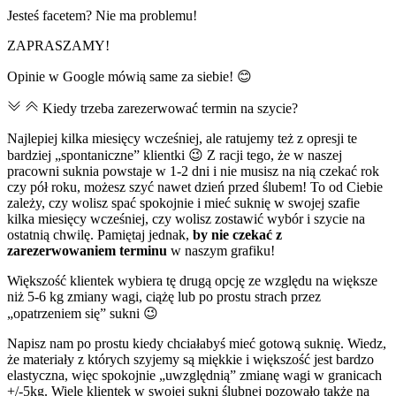
Jesteś facetem? Nie ma problemu!
ZAPRASZAMY!
Opinie w Google mówią same za siebie! 😊
Kiedy trzeba zarezerwować termin na szycie?
Najlepiej kilka miesięcy wcześniej, ale ratujemy też z opresji te
bardziej „spontaniczne” klientki 😉 Z racji tego, że w naszej
pracowni suknia powstaje w 1-2 dni i nie musisz na nią czekać rok
czy pół roku, możesz szyć nawet dzień przed ślubem! To od Ciebie
zależy, czy wolisz spać spokojnie i mieć suknię w swojej szafie
kilka miesięcy wcześniej, czy wolisz zostawić wybór i szycie na
ostatnią chwilę. Pamiętaj jednak,
by nie czekać z
zarezerwowaniem terminu
w naszym grafiku!
Większość klientek wybiera tę drugą opcję ze względu na większe
niż 5-6 kg zmiany wagi, ciążę lub po prostu strach przez
„opatrzeniem się” sukni 😉
Napisz nam po prostu kiedy chciałabyś mieć gotową suknię. Wiedz,
że materiały z których szyjemy są miękkie i większość jest bardzo
elastyczna, więc spokojnie „uwzględnią” zmianę wagi w granicach
+/-5kg. Wiele klientek w swojej sukni ślubnej pozowało także na