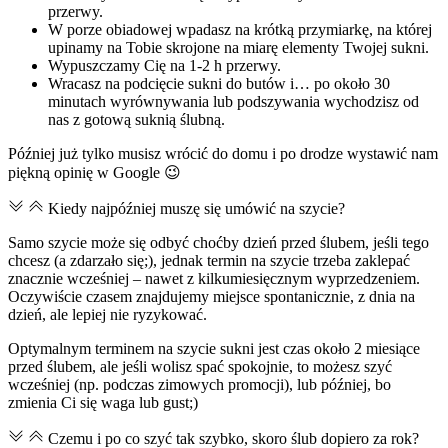
przerwy.
W porze obiadowej wpadasz na krótką przymiarkę, na której
upinamy na Tobie skrojone na miarę elementy Twojej sukni.
Wypuszczamy Cię na 1-2 h przerwy.
Wracasz na podcięcie sukni do butów i… po około 30
minutach wyrównywania lub podszywania wychodzisz od
nas z gotową suknią ślubną.
Później już tylko musisz wrócić do domu i po drodze wystawić nam
piękną opinię w Google 😉
Kiedy najpóźniej muszę się umówić na szycie?
Samo szycie może się odbyć choćby dzień przed ślubem, jeśli tego
chcesz (a zdarzało się;), jednak termin na szycie trzeba zaklepać
znacznie wcześniej – nawet z kilkumiesięcznym wyprzedzeniem.
Oczywiście czasem znajdujemy miejsce spontanicznie, z dnia na
dzień, ale lepiej nie ryzykować.
Optymalnym terminem na szycie sukni jest czas około 2 miesiące
przed ślubem, ale jeśli wolisz spać spokojnie, to możesz szyć
wcześniej (np. podczas zimowych promocji), lub później, bo
zmienia Ci się waga lub gust;)
Czemu i po co szyć tak szybko, skoro ślub dopiero za rok?