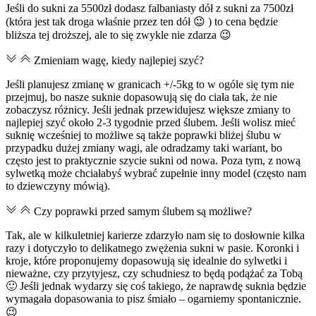
Jeśli do sukni za 5500zł dodasz falbaniasty dół z sukni za 7500zł
(która jest tak droga właśnie przez ten dół 😉 ) to cena będzie
bliższa tej droższej, ale to się zwykle nie zdarza 😉
Zmieniam wagę, kiedy najlepiej szyć?
Jeśli planujesz zmianę w granicach +/-5kg to w ogóle się tym nie
przejmuj, bo nasze suknie dopasowują się do ciała tak, że nie
zobaczysz różnicy. Jeśli jednak przewidujesz większe zmiany to
najlepiej szyć około 2-3 tygodnie przed ślubem. Jeśli wolisz mieć
suknię wcześniej to możliwe są także poprawki bliżej ślubu w
przypadku dużej zmiany wagi, ale odradzamy taki wariant, bo
często jest to praktycznie szycie sukni od nowa. Poza tym, z nową
sylwetką może chciałabyś wybrać zupełnie inny model (często nam
to dziewczyny mówią).
Czy poprawki przed samym ślubem są możliwe?
Tak, ale w kilkuletniej karierze zdarzyło nam się to dosłownie kilka
razy i dotyczyło to delikatnego zwężenia sukni w pasie. Koronki i
kroje, które proponujemy dopasowują się idealnie do sylwetki i
nieważne, czy przytyjesz, czy schudniesz to będą podążać za Tobą
🙂 Jeśli jednak wydarzy się coś takiego, że naprawdę suknia będzie
wymagała dopasowania to pisz śmiało – ogarniemy spontanicznie.
😉