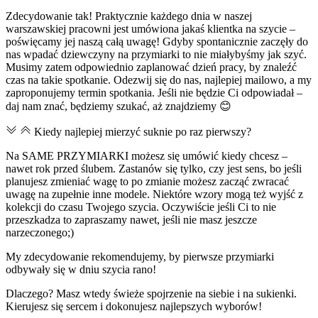
Zdecydowanie tak! Praktycznie każdego dnia w naszej
warszawskiej pracowni jest umówiona jakaś klientka na szycie –
poświęcamy jej naszą całą uwagę! Gdyby spontanicznie zaczęły do
nas wpadać dziewczyny na przymiarki to nie miałybyśmy jak szyć.
Musimy zatem odpowiednio zaplanować dzień pracy, by znaleźć
czas na takie spotkanie. Odezwij się do nas, najlepiej mailowo, a my
zaproponujemy termin spotkania. Jeśli nie będzie Ci odpowiadał –
daj nam znać, będziemy szukać, aż znajdziemy 😊
Kiedy najlepiej mierzyć suknie po raz pierwszy?
Na SAME PRZYMIARKI możesz się umówić kiedy chcesz –
nawet rok przed ślubem. Zastanów się tylko, czy jest sens, bo jeśli
planujesz zmieniać wagę to po zmianie możesz zacząć zwracać
uwagę na zupełnie inne modele. Niektóre wzory mogą też wyjść z
kolekcji do czasu Twojego szycia. Oczywiście jeśli Ci to nie
przeszkadza to zapraszamy nawet, jeśli nie masz jeszcze
narzeczonego;)
My zdecydowanie rekomendujemy, by pierwsze przymiarki
odbywały się w dniu szycia rano!
Dlaczego? Masz wtedy świeże spojrzenie na siebie i na sukienki.
Kierujesz się sercem i dokonujesz najlepszych wyborów!