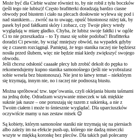
Może być dla Ciebie ważne również to, by nie robił z tyłu boczków
(jeśli tego nie lubisz)! Często brafitterki doradzają bardzo ciasne
obwody pod biustem i ciało na plecach dosłownie wylewa się pod i
nad stanikiem… zwróć na to uwagę, opuść biustonosz niżej tak, by
pasek był pod fałdkami skóry i zobacz, czy Twoje plecy wtedy
wyglądają w miarę gładko. Chyba, że lubisz swoje fałdki i w ogóle
Ci to nie przeszkadza – to Ty masz się sobie podobać! Brafitterka
doradzi Ci pewnie, by wziąć mniejszy obwód, na wypadek gdyby
się z czasem rozciągnął. Pamiętaj, że tego stanika raczej nie będziesz
nosiła przed ślubem, więc nie będzie miał kiedy zwiększyć swojego
obwodu.
Jeśli chcesz odsłonić caaaałe plecy lub zrobić dekolt do pępka to
rekomendujemy kupno stanika samonośnego (jeśli nie wyobrażasz
sobie wesela bez biustonosza). Nie jest to łatwy temat – niektórym
się trzymają, innym nie, no i raczej nie podnoszą biustu.
Można spróbować tzw. tape’owania, czyli oklejania biustu taśmami
na jedną dobę. Odradzam wszywanie miseczek w tak miękkie
suknie jak nasze – one poruszają się razem z sukienką, a nie z
Twoim ciałem i może to śmiesznie wyglądać. Dla uparciuszków
oczywiście mamy u nas zestaw misek 😉
Są kobiety, którym samonośne staniki nie trzymają się na piersiach
albo zależy im na efekcie push-up, którego nie dadzą miseczki
wszyte w miękką koronkę bez pleców. Dla takich pań polecamy