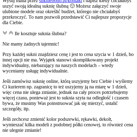
Wyślij maila przez
suknieboho.pl/kontakt
i napisz kiedy chciałabyś
uszyć swoją idealną suknię ślubną 🙂 Możesz załączyć swoje
ulubione modele oraz określić budżet, którego nie chciałabyś
przekroczyć. To nam pozwoli przedstawić Ci najlepsze propozycje
dla Ciebie.
Ile kosztuje suknia ślubna?
Nie mamy żadnych tajemnic!
Przy każdej sukni znajdziesz cenę i jest to cena szycia w 1 dzień, bo
innej opcji nie ma. Wyjątek stanowi skomplikowany projekt
indywidualny, niebazujący na naszych modelach – wtedy
wyceniamy usługę indywidualnie.
Jeśli zamówisz suknię online, którą uszyjemy bez Ciebie i wyślemy
Ci kurierem np. zagranicę to też uszyjemy ją na miarę w 1 dzień,
więc cena nie ulega zmianie, jednak na cały proces potrzebujemy
więcej czasu, ponieważ jest to suknia szyta na odległość i czasem
bywa, że musimy Was poinstruować jak się mierzyć, ustalić
szczegóły, itp.
Jeśli zechcesz zmienić kolor podszewki, rękawki, dekolt,
wymieszać kilka modeli z podobnej półki cenowej, to również cena
nie ulegnie zmianie!