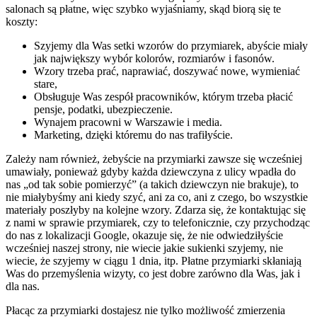
salonach są płatne, więc szybko wyjaśniamy, skąd biorą się te
koszty:
Szyjemy dla Was setki wzorów do przymiarek, abyście miały
jak największy wybór kolorów, rozmiarów i fasonów.
Wzory trzeba prać, naprawiać, doszywać nowe, wymieniać
stare,
Obsługuje Was zespół pracowników, którym trzeba płacić
pensje, podatki, ubezpieczenie.
Wynajem pracowni w Warszawie i media.
Marketing, dzięki któremu do nas trafiłyście.
Zależy nam również, żebyście na przymiarki zawsze się wcześniej
umawiały, ponieważ gdyby każda dziewczyna z ulicy wpadła do
nas „od tak sobie pomierzyć” (a takich dziewczyn nie brakuje), to
nie miałybyśmy ani kiedy szyć, ani za co, ani z czego, bo wszystkie
materiały poszłyby na kolejne wzory. Zdarza się, że kontaktując się
z nami w sprawie przymiarek, czy to telefonicznie, czy przychodząc
do nas z lokalizacji Google, okazuje się, że nie odwiedziłyście
wcześniej naszej strony, nie wiecie jakie sukienki szyjemy, nie
wiecie, że szyjemy w ciągu 1 dnia, itp. Płatne przymiarki skłaniają
Was do przemyślenia wizyty, co jest dobre zarówno dla Was, jak i
dla nas.
Płacąc za przymiarki dostajesz nie tylko możliwość zmierzenia