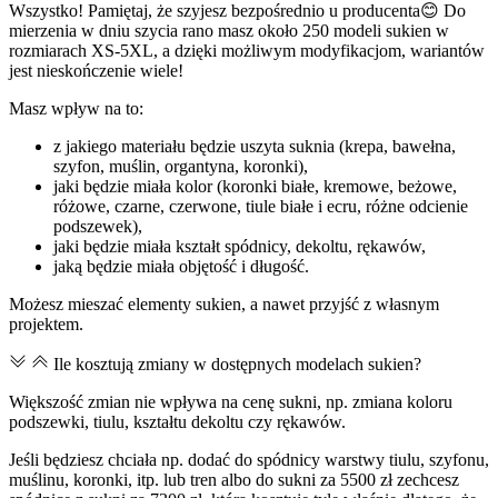
Wszystko! Pamiętaj, że szyjesz bezpośrednio u producenta😊 Do
mierzenia w dniu szycia rano masz około 250 modeli sukien w
rozmiarach XS-5XL, a dzięki możliwym modyfikacjom, wariantów
jest nieskończenie wiele!
Masz wpływ na to:
z jakiego materiału będzie uszyta suknia (krepa, bawełna,
szyfon, muślin, organtyna, koronki),
jaki będzie miała kolor (koronki białe, kremowe, beżowe,
różowe, czarne, czerwone, tiule białe i ecru, różne odcienie
podszewek),
jaki będzie miała kształt spódnicy, dekoltu, rękawów,
jaką będzie miała objętość i długość.
Możesz mieszać elementy sukien, a nawet przyjść z własnym
projektem.
Ile kosztują zmiany w dostępnych modelach sukien?
Większość zmian nie wpływa na cenę sukni, np. zmiana koloru
podszewki, tiulu, kształtu dekoltu czy rękawów.
Jeśli będziesz chciała np. dodać do spódnicy warstwy tiulu, szyfonu,
muślinu, koronki, itp. lub tren albo do sukni za 5500 zł zechcesz