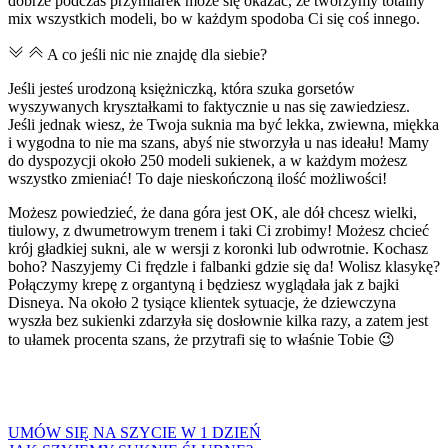
dobrze podczas przymiarek może się okazać, że tworzymy totalny
mix wszystkich modeli, bo w każdym spodoba Ci się coś innego.
A co jeśli nic nie znajdę dla siebie?
Jeśli jesteś urodzoną księżniczką, która szuka gorsetów
wyszywanych kryształkami to faktycznie u nas się zawiedziesz.
Jeśli jednak wiesz, że Twoja suknia ma być lekka, zwiewna, miękka
i wygodna to nie ma szans, abyś nie stworzyła u nas ideału! Mamy
do dyspozycji około 250 modeli sukienek, a w każdym możesz
wszystko zmieniać! To daje nieskończoną ilość możliwości!
Możesz powiedzieć, że dana góra jest OK, ale dół chcesz wielki,
tiulowy, z dwumetrowym trenem i taki Ci zrobimy! Możesz chcieć
krój gładkiej sukni, ale w wersji z koronki lub odwrotnie. Kochasz
boho? Naszyjemy Ci frędzle i falbanki gdzie się da! Wolisz klasykę?
Połączymy krepę z organtyną i będziesz wyglądała jak z bajki
Disneya. Na około 2 tysiące klientek sytuacje, że dziewczyna
wyszła bez sukienki zdarzyła się dosłownie kilka razy, a zatem jest
to ułamek procenta szans, że przytrafi się to właśnie Tobie 😉
UMÓW SIĘ NA SZYCIE W 1 DZIEŃ