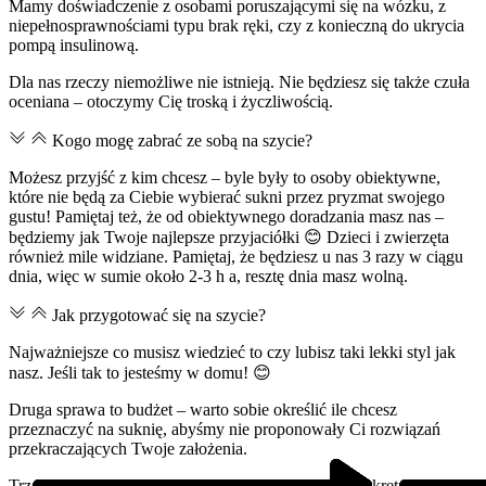
Mamy doświadczenie z osobami poruszającymi się na wózku, z
niepełnosprawnościami typu brak ręki, czy z konieczną do ukrycia
pompą insulinową.
Dla nas rzeczy niemożliwe nie istnieją. Nie będziesz się także czuła
oceniana – otoczymy Cię troską i życzliwością.
Kogo mogę zabrać ze sobą na szycie?
Możesz przyjść z kim chcesz – byle były to osoby obiektywne,
które nie będą za Ciebie wybierać sukni przez pryzmat swojego
gustu! Pamiętaj też, że od obiektywnego doradzania masz nas –
będziemy jak Twoje najlepsze przyjaciółki 😊 Dzieci i zwierzęta
również mile widziane. Pamiętaj, że będziesz u nas 3 razy w ciągu
dnia, więc w sumie około 2-3 h a, resztę dnia masz wolną.
Jak przygotować się na szycie?
Najważniejsze co musisz wiedzieć to czy lubisz taki lekki styl jak
nasz. Jeśli tak to jesteśmy w domu! 😊
Druga sprawa to budżet – warto sobie określić ile chcesz
przeznaczyć na suknię, abyśmy nie proponowały Ci rozwiązań
przekraczających Twoje założenia.
Trzecia rzecz to otwarta głowa – nie fiksuj się na konkretny model,