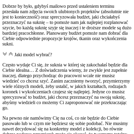
Dobrze by było, gdybyś mailowo przed ustaleniem terminu
przesłała nam zdjęcia swoich ulubionych projektów (absolutnie nie
jest to konieczność) oraz sprecyzowała budżet, jaki chciałabyś
przeznaczyć na suknię – to pomoże nam jak najlepiej rozplanować
szycie, bo każdą suknię szyje się inaczej i te droższe modele są dużo
bardziej pracochłonne. Planowany budżet pomoże nam dobrać dla
Ciebie odpowiednie propozycje krojów, tkanin oraz wykończenia
sukni.
Jaki model wybrać?
Często wydaje Ci się, że suknia w której się zakochałaś będzie dla
Ciebie idealna… Z doświadczenia wiemy, że zwykle jest zupełnie
inaczej, dlatego przychodząc do pracowni wcale nie musisz
wiedzieć co chcesz szyć. Zanim zaczniemy tworzyć, przymierzymy
wiele różnych modeli, żeby ustalić, w jakich kształtach, rodzajach
koronek i wykończeniach czujesz się najlepiej. Jedyne co musisz
sprecyzować to budżet, jaki chcesz przeznaczyć na swoją suknię,
abyśmy wiedzieli co możemy Ci zaproponować nie przekraczając
go.
Na pewno nie namówimy Cię na coś, co nie będzie do Ciebie
pasowało lub w czym nie będziesz się sobie podobać. Nie musimy
nawet decydować się na konkretny model z kolekcji, bo równie