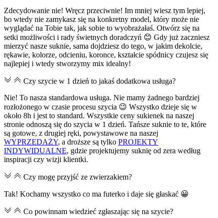
Zdecydowanie nie! Wręcz przeciwnie! Im mniej wiesz tym lepiej,
bo wtedy nie zamykasz się na konkretny model, który może nie
wyglądać na Tobie tak, jak sobie to wyobrażałaś. Otwórz się na
setki możliwości i rady świetnych doradczyń 😊 Gdy już zaczniesz
mierzyć nasze suknie, sama dojdziesz do tego, w jakim dekolcie,
rękawie, kolorze, odcieniu, koronce, kształcie spódnicy czujesz się
najlepiej i wtedy stworzymy mix idealny!
Czy szycie w 1 dzień to jakaś dodatkowa usługa?
Nie! To nasza standardowa usługa. Nie mamy żadnego bardziej
rozłożonego w czasie procesu szycia 😉 Wszystko dzieje się w
około 8h i jest to standard. Wszystkie ceny sukienek na naszej
stronie odnoszą się do szycia w 1 dzień. Tańsze suknie to te, które
są gotowe, z drugiej ręki, powystawowe na naszej
WYPRZEDAŻY
, a droższe są tylko
PROJEKTY
INDYWIDUALNE
, gdzie projektujemy suknię od zera według
inspiracji czy wizji klientki.
Czy mogę przyjść ze zwierzakiem?
Tak! Kochamy wszystko co ma futerko i daje się głaskać 😀
Co powinnam wiedzieć zgłaszając się na szycie?