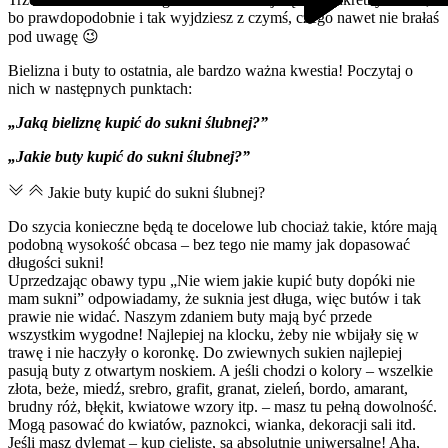
bo prawdopodobnie i tak wyjdziesz z czymś, czego nawet nie brałaś
pod uwagę 😉
Bielizna i buty to ostatnia, ale bardzo ważna kwestia! Poczytaj o
nich w następnych punktach:
„Jaką bieliznę kupić do sukni ślubnej?”
„Jakie buty kupić do sukni ślubnej?”
Jakie buty kupić do sukni ślubnej?
Do szycia konieczne będą te docelowe lub chociaż takie, które mają
podobną wysokość obcasa – bez tego nie mamy jak dopasować
długości sukni!
Uprzedzając obawy typu „Nie wiem jakie kupić buty dopóki nie
mam sukni” odpowiadamy, że suknia jest długa, więc butów i tak
prawie nie widać. Naszym zdaniem buty mają być przede
wszystkim wygodne! Najlepiej na klocku, żeby nie wbijały się w
trawę i nie haczyły o koronkę. Do zwiewnych sukien najlepiej
pasują buty z otwartym noskiem. A jeśli chodzi o kolory – wszelkie
złota, beże, miedź, srebro, grafit, granat, zieleń, bordo, amarant,
brudny róż, błękit, kwiatowe wzory itp. – masz tu pełną dowolność.
Mogą pasować do kwiatów, paznokci, wianka, dekoracji sali itd.
Jeśli masz dylemat – kup cieliste, są absolutnie uniwersalne! Aha,