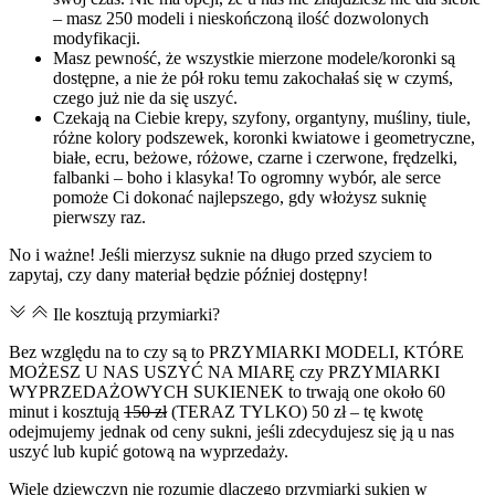
– masz 250 modeli i nieskończoną ilość dozwolonych
modyfikacji.
Masz pewność, że wszystkie mierzone modele/koronki są
dostępne, a nie że pół roku temu zakochałaś się w czymś,
czego już nie da się uszyć.
Czekają na Ciebie krepy, szyfony, organtyny, muśliny, tiule,
różne kolory podszewek, koronki kwiatowe i geometryczne,
białe, ecru, beżowe, różowe, czarne i czerwone, frędzelki,
falbanki – boho i klasyka! To ogromny wybór, ale serce
pomoże Ci dokonać najlepszego, gdy włożysz suknię
pierwszy raz.
No i ważne! Jeśli mierzysz suknie na długo przed szyciem to
zapytaj, czy dany materiał będzie później dostępny!
Ile kosztują przymiarki?
Bez względu na to czy są to PRZYMIARKI MODELI, KTÓRE
MOŻESZ U NAS USZYĆ NA MIARĘ czy PRZYMIARKI
WYPRZEDAŻOWYCH SUKIENEK to trwają one około 60
minut i kosztują
150 zł
(TERAZ TYLKO) 50 zł – tę kwotę
odejmujemy jednak od ceny sukni, jeśli zdecydujesz się ją u nas
uszyć lub kupić gotową na wyprzedaży.
Wiele dziewczyn nie rozumie dlaczego przymiarki sukien w