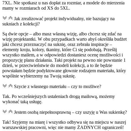
7XL. Nie spotkasz u nas dopłat za rozmiar, a modele do mierzenia
mamy w rozmiarach od XS do 5XL.
Jak zrealizować projekt indywidualny, nie bazujący na
sukniach z kolekcji?
Są dwie opcje – albo masz własną wizję, albo chcesz się zdać na
wizję projektantki. W obu przypadkach warto abyś określiła budżet
jaki chcesz przeznaczyć na suknię, oraz zebrała inspiracje –
elementy kroju, kolory, tkaniny, które Ci się podobają. Prześlij
wszystko mailem, a w odpowiedzi dostaniesz ocenę możliwości i
propozycję planu działania. Taki projekt na pewno nie powstanie 1
dzień, w przeciwieństwie do modeli kolekcji, a to ile będzie
powstałam będzie podyktowane głownie rodzajem materiału, który
wspólnie wybierzemy na Twoją suknię.
Szycie z własnego materiału – czy to możliwe?
Tak. Po wcześniejszych ustaleniach drogą mailową, możemy
wykonać taką usługę.
Jestem osobą niepełnosprawną – czy uszyję u Was sukienkę?
Tak! Szyjemy na miarę i wszystko odbywa się na miejscu w naszej
warszawskiej pracowni, więc nie mamy ŻADNYCH ograniczeń!