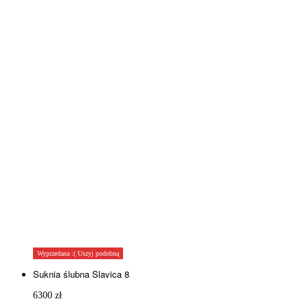
Wyprzedana :( Uszyj podobną
Suknia ślubna Slavica 8
6300
zł