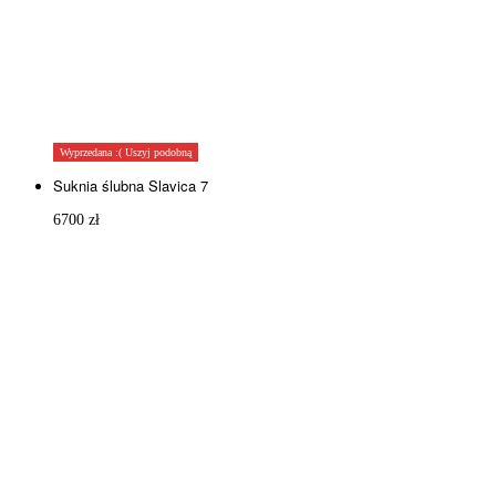
Wyprzedana :( Uszyj podobną
Suknia ślubna Slavica 7
6700
zł