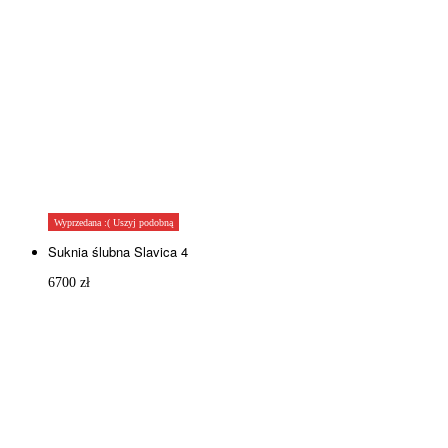
Wyprzedana :( Uszyj podobną
Suknia ślubna Slavica 4
6700
zł