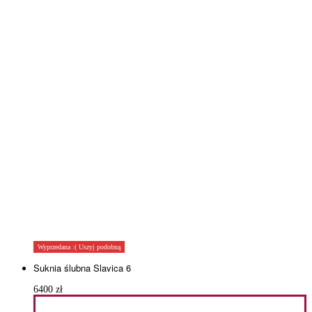
Wyprzedana :( Uszyj podobną
Suknia ślubna Slavica 6
6400
zł