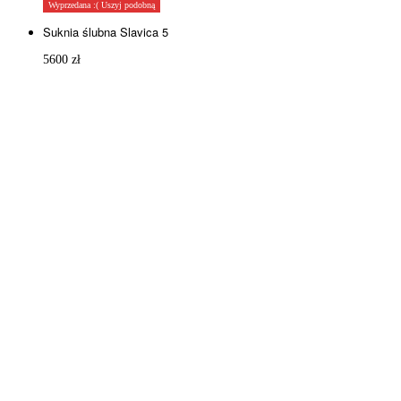
Wyprzedana :( Uszyj podobną
Suknia ślubna Slavica 5
5600
zł