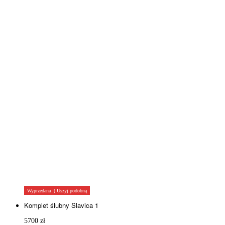
Wyprzedana :( Uszyj podobną
Komplet ślubny Slavica 1
5700
zł