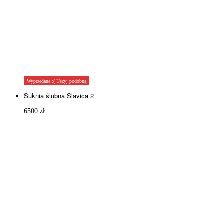
Wyprzedana :( Uszyj podobną
Suknia ślubna Slavica 2
6500
zł