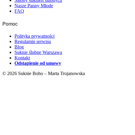
Salony suknien ślubnych
Nasze Panny Młode
FAQ
Pomoc
Polityka prywatności
Regulamin serwisu
Blog
Suknie ślubne Warszawa
Kontakt
Odstąpienie od umowy
© 2026 Suknie Boho – Marta Trojanowska