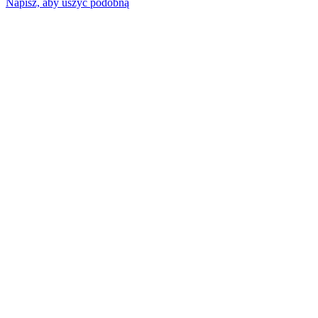
Napisz, aby uszyć podobną