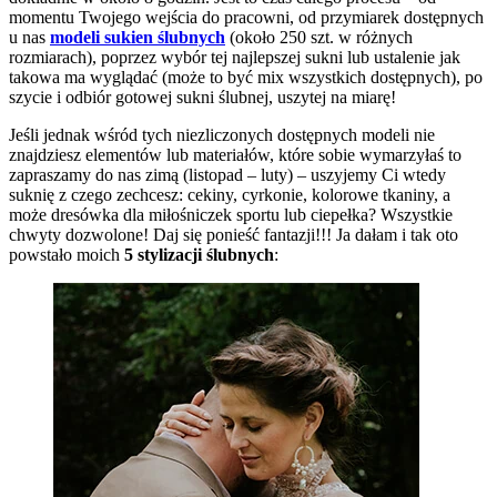
momentu Twojego wejścia do pracowni, od przymiarek dostępnych
u nas
modeli sukien ślubnych
(około 250 szt. w różnych
rozmiarach), poprzez wybór tej najlepszej sukni lub ustalenie jak
takowa ma wyglądać (może to być mix wszystkich dostępnych), po
szycie i odbiór gotowej sukni ślubnej, uszytej na miarę!
Jeśli jednak wśród tych niezliczonych dostępnych modeli nie
znajdziesz elementów lub materiałów, które sobie wymarzyłaś to
zapraszamy do nas zimą (listopad – luty) – uszyjemy Ci wtedy
suknię z czego zechcesz: cekiny, cyrkonie, kolorowe tkaniny, a
może dresówka dla miłośniczek sportu lub ciepełka? Wszystkie
chwyty dozwolone! Daj się ponieść fantazji!!! Ja dałam i tak oto
powstało moich
5 stylizacji ślubnych
: