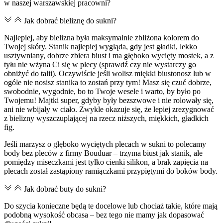
w naszej warszawskiej pracowni?
Jak dobrać bieliznę do sukni?
Najlepiej, aby bielizna była maksymalnie zbliżona kolorem do
Twojej skóry. Stanik najlepiej wygląda, gdy jest gładki, lekko
usztywniany, dobrze zbiera biust i ma głęboko wycięty mostek, a z
tyłu nie wżyna Ci się w plecy (sprawdź czy nie wystarczy go
obniżyć do talii). Oczywiście jeśli wolisz miękki biustonosz lub w
ogóle nie nosisz stanika to zostań przy tym! Masz się czuć dobrze,
swobodnie, wygodnie, bo to Twoje wesele i warto, by było po
Twojemu! Majtki super, gdyby były bezszwowe i nie rolowały się,
ani nie wbijały w ciało. Zwykle okazuje się, że lepiej zrezygnować
z bielizny wyszczuplającej na rzecz niższych, miękkich, gładkich
fig.
Jeśli marzysz o głęboko wyciętych plecach w sukni to polecamy
body bez pleców z firmy Bouduar – trzyma biust jak stanik, ale
pomiędzy miseczkami jest tylko cienki silikon, a brak zapięcia na
plecach został zastąpiony ramiączkami przypiętymi do boków body.
Jak dobrać buty do sukni?
Do szycia konieczne będą te docelowe lub chociaż takie, które mają
podobną wysokość obcasa – bez tego nie mamy jak dopasować