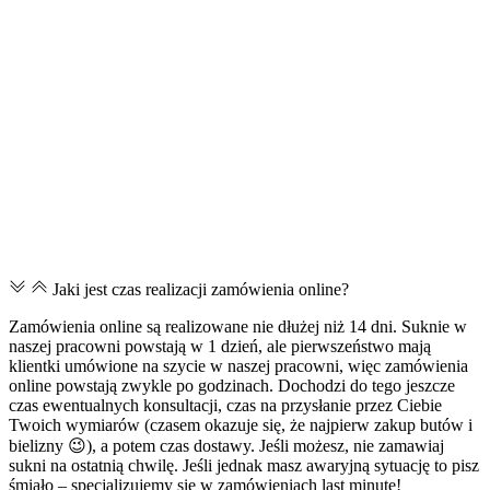
Jaki jest czas realizacji zamówienia online?
Zamówienia online są realizowane nie dłużej niż 14 dni. Suknie w
naszej pracowni powstają w 1 dzień, ale pierwszeństwo mają
klientki umówione na szycie w naszej pracowni, więc zamówienia
online powstają zwykle po godzinach. Dochodzi do tego jeszcze
czas ewentualnych konsultacji, czas na przysłanie przez Ciebie
Twoich wymiarów (czasem okazuje się, że najpierw zakup butów i
bielizny 😉), a potem czas dostawy. Jeśli możesz, nie zamawiaj
sukni na ostatnią chwilę. Jeśli jednak masz awaryjną sytuację to pisz
śmiało – specjalizujemy się w zamówieniach last minute!