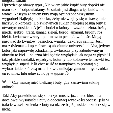
długości sukni!
Uprzedzając obawy typu „Nie wiem jakie kupić buty dopóki nie
mam sukni” odpowiadamy, że suknia jest długa, więc butów nie
widać. Naszym zdaniem buty mają być przede wszystkim
wygodne! Najlepiej na klocku, żeby nie wbijały się w trawę i nie
haczyły o koronkę. Do zwiewnych sukien najlepiej pasują buty z
otwartym noskiem. A jeśli chodzi o kolory – wszelkie złota, beże,
miedź, srebro, grafit, granat, zieleń, bordo, amarant, brudny róż,
błękit, kwiatowe wzory itp. – masz tu pełną dowolność. Mogą
pasować do kwiatów, paznokci, wianka, dekoracji sali itd. Jeśli
masz dylemat – kup cieliste, są absolutnie uniwersalne! Aha, jedyny
kolor jaki naprawdę odradzamy, zwłaszcza przy zabudowanym
obuwiu to biel… śnieżna biel będzie wyglądała jak noga w gipsie! I
tak, płaskie sandałki, espadryle, koturny lub kolorowe tenisówki też
wyglądają super! Jeśli chcesz iść w trampkach to postaraj się
wybrać takie, które są materiałowe, unikając gumowanego czubka –
on również lubi udawać nogę w gipsie 😉
Czy muszę mieć bieliznę i buty, gdy zamawiam suknię
online?
Tak! Aby prawidłowo się zmierzyć musisz już „mieć biust” na
docelowej wysokości i buty o docelowej wysokości obcasa (jeśli w
trakcie wesela zmieniasz buty na niższe bądź płaskie to zmierz się w
nich).