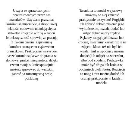
uroczystość – od mniejszych plenerowych imprez po
wystawne i eleganckie gale.
Uszyta ze sprawdzonych i
Ta suknia to model wyjściowy -
Ta klasyczna suknia ślubna o kroju litery A z głębokim
przetestowanych przez nas
możemy w niej zmienić
dekoltem to propozycja dla ceniących elegancję Panien
materiałów. Używane przez nas
praktycznie wszystko! Pogłębić
Młodych. Uszyta jest z miękkiej, bawełnianej koronki w
koronki są mięciutkie, a dzięki swej
lub spłycić dekolt, zmienić jego
wypukłe, beżowe kwiaty. Jeśli marzy ci się bardziej obszerna
lekkości cudownie układają się na
wykończenie, kształt, dodać lub
spódnica, rękawki czy płytszy dekolt to wiedz, że szyjąc ten
sylwetce i pięknie wirują w tańcu.
odjąć falbankę czy frędzle.
Ich elastyczność sprawia, że pracują
Rękawy mogą być dłuższe lub
model dla Ciebie na miarę możemy to wszystko zrobić!
z Twoim ciałem. Zapewniają
krótsze, mieć inny kształt niż te na
Życzysz sobie dodać warstwy tiulu (nawet zamiast koronki,
komfort rosnącemu ciążowemu
zdjęciu. Może też nie być ich
jeśli wolisz), frędzle na plecach a nawet zmienić kolor
brzuszkowi. Praktycznie wszystkie
wcale. Tiul w spódnicy można
podszewki z cielistej na piaskową lub białą? Dla nas to żaden
nasze koronki są łatwe do prania w
dodać (lub odjąć) na wierzchu,
problem!
domowej pralce i niegniotące, dzięki
albo pod spodem. Podszewka
czemu swoją suknię spokojnie
może być długa lub krótka w
Suknia ślubna plus size beżowa o klasycznym kroju jest
możesz spakować do walizki i
odcieniach bieli i beżu. Rozcięcie
niezwykle kobiecą i romantyczną propozycją. Zjawiskowo
zabrać na romantyczną sesję
na nogę i tren można dodać lub
podkreślająca kształty kreacja przepięknie akcentuje biust i
poślubną.
usunąć praktycznie w każdym
wyszczupla talię. Seksowny rozporek znajdujący się na
modelu.
spódnicy ukazuje nogę wysmuklając całą sylwetkę i dodając
jej nutki ekstrawagancji.
Kategoria:
Suknie ślubne plus size
Typy:
Beżowe suknie ślubne
,
Ciążowe suknie ślubne
,
Długie suknie ślubne
,
Klasyczne suknie
ślubne
,
Koronkowe suknie ślubne
,
Romantyczne suknie ślubne
,
Suknie na ślub cywilny
,
Suknie ślubne Barcelona
,
Suknie ślubne bez
zdobień
,
Suknie ślubne dekolt na plecach
,
Suknie ślubne glamour
,
Suknie ślubne gruszka
,
Suknie ślubne jabłko
,
Suknie ślubne
klepsydra
,
Suknie ślubne na plażę
,
Suknie ślubne na ramiączkach
,
Suknie ślubne odwrócony trójkąt
,
Suknie ślubne w literę A
,
Suknie