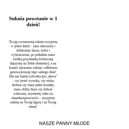
ślubne w stylu Boho
,
Suknie ślubne z głębokim dekoltem
,
Suknie
ślubne z rozcięciem
Suknia powstanie w 1
dzień!
Twoją wymarzoną suknię uszyjemy
w jeden dzień – rano mierzymy i
dobieramy fason, kolor i
wykończenia, po południu masz
krótką przymiarkę techniczną
(łączymy na Tobie elementy), a na
koniec skracamy suknię i odbierasz
gotową kreację tego samego dnia!
Dla nas każda sylwetka jest „łatwa”
– czy jesteś wysoka, czy niska,
drobna czy masz pełne kształty,
masz obfity biust czy ledwie
widoczny, asymetrię ciała czy
niepełnosprawności – uszyjemy
suknię na Twoją figurę i na Twoją
miarę!
NASZE PANNY MŁODE