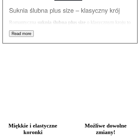
Suknia ślubna plus size – klasyczny krój
Romantyczna
suknia ślubna plus size
o klasycznym kroju to
idealny model dla kobiet, które pragną podkreślić piękne
walory swojego ciała. Beżowa kreacja to połączenie
zjawiskowego fasonu z delikatną kwiatową fakturą koronki,
która zachwyca swym oryginalnym i niezwykle subtelnym
stylem. Dekolt
sukni ślubnej plus size
jest głęboko wycięty i
obszyty kremową tasiemką zwężającą się i sięgającą do talii.
Dzięki możliwości założenia stanika, biust jest pięknie
podkreślony, a Panna Młoda ma zapewniony pełen komfort
podczas poruszania się. Ta sama tasiemka zdobi też boki
kreacji, która dzięki ukośnemu ułożeniu cudownie akcentuje
linię piersi i wysmukla talię, pomagając przy tym ukryć
drobne, ewentualne niedoskonałości. Dół projektu tworzy
spódnica z niezwykle kobiecym i kokieteryjnym rozporkiem
ukazującym nogę. Długie rozcięcie wydłuża całą sylwetkę
zapewniając oryginalny wygląd
sukni ślubnej plus size,
która przepięknie prezentuje się w tańcu. Kreacja, dzięki
miękkiej beżowej koronce oraz cielistej podszewce nie tylko
świetnie podkreśla figurę, ale też rozświetla i ociepla
Miękkie i elastyczne
Możliwe dowolne
karnację. Zwiewny szyk sukni nadający uroku i zmysłowego
koronki
zmiany!
charakteru Pannie Młodej idealnie wpasuje się w każdą