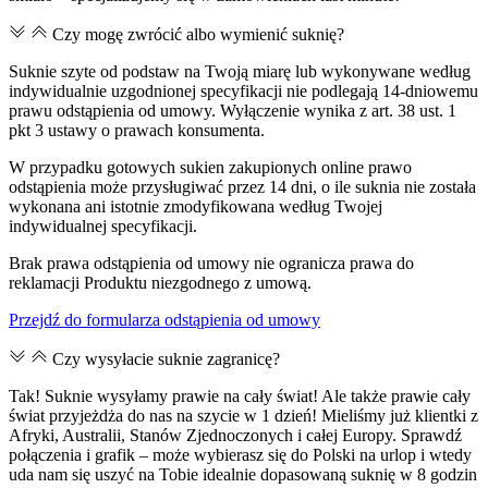
Czy mogę zwrócić albo wymienić suknię?
Suknie szyte od podstaw na Twoją miarę lub wykonywane według
indywidualnie uzgodnionej specyfikacji nie podlegają 14-dniowemu
prawu odstąpienia od umowy. Wyłączenie wynika z art. 38 ust. 1
pkt 3 ustawy o prawach konsumenta.
W przypadku gotowych sukien zakupionych online prawo
odstąpienia może przysługiwać przez 14 dni, o ile suknia nie została
wykonana ani istotnie zmodyfikowana według Twojej
indywidualnej specyfikacji.
Brak prawa odstąpienia od umowy nie ogranicza prawa do
reklamacji Produktu niezgodnego z umową.
Przejdź do formularza odstąpienia od umowy
Czy wysyłacie suknie zagranicę?
Tak! Suknie wysyłamy prawie na cały świat! Ale także prawie cały
świat przyjeżdża do nas na szycie w 1 dzień! Mieliśmy już klientki z
Afryki, Australii, Stanów Zjednoczonych i całej Europy. Sprawdź
połączenia i grafik – może wybierasz się do Polski na urlop i wtedy
uda nam się uszyć na Tobie idealnie dopasowaną suknię w 8 godzin