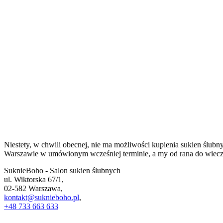
Niestety, w chwili obecnej, nie ma możliwości kupienia sukien ślub
Warszawie w umówionym wcześniej terminie, a my od rana do wieczo
SuknieBoho - Salon sukien ślubnych
ul. Wiktorska 67/1,
02-582 Warszawa,
kontakt@suknieboho.pl
,
+48 733 663 633