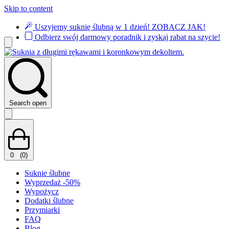
Skip to content
Uszyjemy suknię ślubną w 1 dzień!
ZOBACZ JAK!
Odbierz swój darmowy poradnik i zyskaj rabat na szycie!
Search open
0
(0)
Suknie ślubne
Wyprzedaż -50%
Wypożycz
Dodatki ślubne
Przymiarki
FAQ
Blog