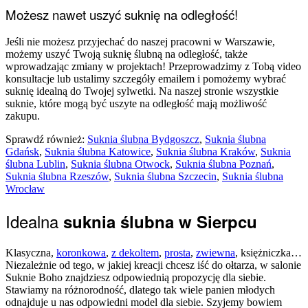
Możesz nawet uszyć suknię na odległość!
Jeśli nie możesz przyjechać do naszej pracowni w Warszawie,
możemy uszyć Twoją suknię ślubną na odległość, także
wprowadzając zmiany w projektach! Przeprowadzimy z Tobą video
konsultacje lub ustalimy szczegóły emailem i pomożemy wybrać
suknię idealną do Twojej sylwetki. Na naszej stronie wszystkie
suknie, które mogą być uszyte na odległość mają możliwość
zakupu.
Sprawdź również:
Suknia ślubna Bydgoszcz
,
Suknia ślubna
Gdańsk
,
Suknia ślubna Katowice
,
Suknia ślubna Kraków
,
Suknia
ślubna Lublin
,
Suknia ślubna Otwock
,
Suknia ślubna Poznań
,
Suknia ślubna Rzeszów
,
Suknia ślubna Szczecin
,
Suknia ślubna
Wrocław
Idealna
suknia ślubna w Sierpcu
Klasyczna,
koronkowa
,
z dekoltem
,
prosta
,
zwiewna
, księżniczka…
Niezależnie od tego, w jakiej kreacji chcesz iść do ołtarza, w salonie
Suknie Boho znajdziesz odpowiednią propozycję dla siebie.
Stawiamy na różnorodność, dlatego tak wiele panien młodych
odnajduje u nas odpowiedni model dla siebie. Szyjemy bowiem