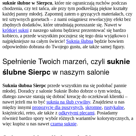
suknie ślubne w Sierpcu
, które nie ograniczają ruchów podczas
chodzenia, czy też tańca, ale przy tym podkreślają piękne kształty
każdej panny młodej. Zapomnij zatem o gryzących materiałach, czy
też sztywnych gorsetach – z nami osiągniesz rewelacyjny efekt bez
zbędnych dodatków, które utrudniają poruszanie się. Nawet w
krótkiej sukni
z naszego salonu będziesz prezentować się bardzo
kobieco, a przede wszystkim poczujesz się tego dnia wyjątkowo i
najpiękniejsze na całym świecie!
Suknia ślubna
będzie bowiem
odpowiednio dobrana do Twojego gustu, ale także samej figury.
Spełnienie Twoich marzeń, czyli
suknie
w naszym salonie
ślubne Sierpc
Suknia ślubna Sierpc
przede wszystkim ma się podobać pannie
młodej. Doradcy z salonie Suknie Boho dobrze o tym wiedzą,
dlatego zawsze starają się dobrać kreację do oczekiwań klientki –
nawet jeżeli ma to być
suknia na ślub cywilny
. Znajdziesz u nas
między innymi
propozycje dla puszystych
,
skromne
,
rustykalne
,
księżniczki, retro, ale także z
odkrytymi plecami
. Posiadamy
również bardzo spory wybór różnych wariantów kolorystycznych, a
więc kupisz u nas nawet
czarną suknię
.