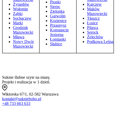
Pionki
Żyrardów
Karczew
Sierpc
Wołomin
Maków
Zielonka
Ząbki
Mazowiecki
Garwolin
Sochaczew
Tłuszcz
Kozienice
Marki
Łosice
Przasnysz
Grodzisk
Pilawa
Konstancin
Mazowiecki
Serock
Jeziorna
Mława
Żelechów
Łomianki
Nowy Dwór
Podkowa Leśna
Słubice
Mazowiecki
Suknie ślubne szyte na miarę.
Projekt i realizacja w 1 dzień.
Wiktorska 67/1, 02-582 Warszawa
kontakt@suknieboho.pl
+48 733 663 633