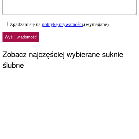
Zgoda
(wymagane)
Zgadzam się na
politykę prywatności
.
(wymagane)
CAPTCHA
Zobacz najczęściej wybierane suknie
ślubne