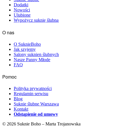
Dodatki
Nowości
Ulubione
Wypożycz suknię ślubną
O nas
O SuknieBoho
Jak szyjemy
Salony suknien ślubnych
Nasze Panny Młode
FAQ
Pomoc
Polityka prywatności
Regulamin serwisu
Blog
Suknie ślubne Warszawa
Kontakt
Odstąpienie od umowy
© 2026 Suknie Boho – Marta Trojanowska