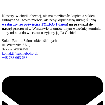
Niestety, w chwili obecnej, nie ma możliwości kupienia sukien
ślubnych w Twoim mieście, ale żeby kupić naszą suknię ślubną
wystarczy, że poświęcisz TYLKO 1 dzień
! na przyjazd do
naszej pracowni
w Warszawie w umówionym wcześniej terminie,
a my od rana do wieczora uszyjemy ją dla Ciebie!
SuknieBoho - Salon sukien ślubnych
ul. Wiktorska 67/1,
02-582 Warszawa,
kontakt@suknieboho.pl
,
+48 733 663 633