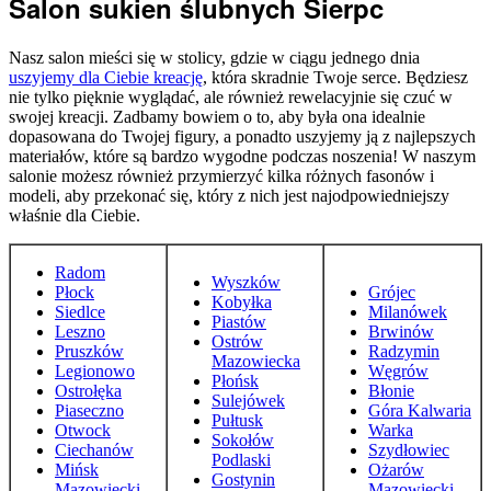
Salon sukien ślubnych Sierpc
Nasz salon mieści się w stolicy, gdzie w ciągu jednego dnia
uszyjemy dla Ciebie kreację
, która skradnie Twoje serce. Będziesz
nie tylko pięknie wyglądać, ale również rewelacyjnie się czuć w
swojej kreacji. Zadbamy bowiem o to, aby była ona idealnie
dopasowana do Twojej figury, a ponadto uszyjemy ją z najlepszych
materiałów, które są bardzo wygodne podczas noszenia! W naszym
salonie możesz również przymierzyć kilka różnych fasonów i
modeli, aby przekonać się, który z nich jest najodpowiedniejszy
właśnie dla Ciebie.
Radom
Wyszków
Płock
Grójec
Kobyłka
Siedlce
Milanówek
Piastów
Leszno
Brwinów
Ostrów
Pruszków
Radzymin
Mazowiecka
Legionowo
Węgrów
Płońsk
Ostrołęka
Błonie
Sulejówek
Piaseczno
Góra Kalwaria
Pułtusk
Otwock
Warka
Sokołów
Ciechanów
Szydłowiec
Podlaski
Mińsk
Ożarów
Gostynin
Mazowiecki
Mazowiecki