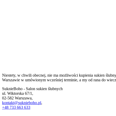
Niestety, w chwili obecnej, nie ma możliwości kupienia sukien ślub
Warszawie w umówionym wcześniej terminie, a my od rana do wieczo
SuknieBoho - Salon sukien ślubnych
ul. Wiktorska 67/1,
02-582 Warszawa,
kontakt@suknieboho.pl
,
+48 733 663 633