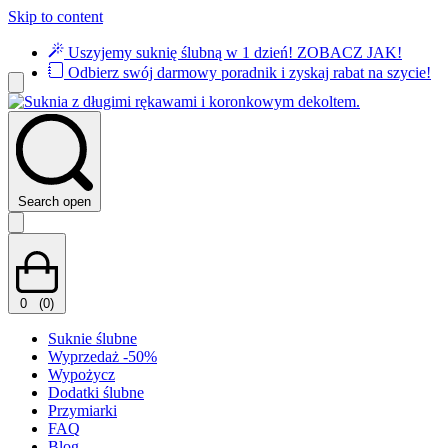
Skip to content
Uszyjemy suknię ślubną w 1 dzień!
ZOBACZ JAK!
Odbierz swój darmowy poradnik i zyskaj rabat na szycie!
Search open
0
(0)
Suknie ślubne
Wyprzedaż -50%
Wypożycz
Dodatki ślubne
Przymiarki
FAQ
Blog