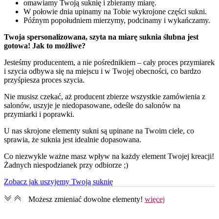
omawiamy Twoją suknię i zbieramy miarę.
W połowie dnia upinamy na Tobie wykrojone części sukni.
Późnym popołudniem mierzymy, podcinamy i wykańczamy.
Twoja spersonalizowana, szyta na miarę suknia ślubna jest
gotowa! Jak to możliwe?
Jesteśmy producentem, a nie pośrednikiem – cały proces przymiarek
i szycia odbywa się na miejscu i w Twojej obecności, co bardzo
przyśpiesza proces szycia.
Nie musisz czekać, aż producent zbierze wszystkie zamówienia z
salonów, uszyje je niedopasowane, odeśle do salonów na
przymiarki i poprawki.
U nas skrojone elementy sukni są upinane na Twoim ciele, co
sprawia, że suknia jest idealnie dopasowana.
Co niezwykle ważne masz wpływ na każdy element Twojej kreacji!
Żadnych niespodzianek przy odbiorze ;)
Zobacz jak uszyjemy Twoją suknię
Możesz zmieniać dowolne elementy​!
więcej