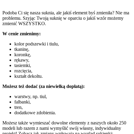
Podoba Ci się nasza suknia, ale jakiś element byś zmieniła? Nie ma
problemu. Szyjąc Twoją suknię w oparciu o jakiś wzór możemy
zmienić WSZYSTKO.
W cenie zmienimy:
kolor podszewki i tiulu,
tkaninę,
koronkę,
rękawy,
tasiemki,
rozcięcia,
kształt dekoltu.
Możesz też dodać (za niewielką dopłatą):
warstwy, np. tiul,
falbanki,
tren,
dodatkowe zdobienia.
Możesz także wymieszać dowolne elementy z naszych około 250
modeli lub razem z nami wymyślić swój własny, indywidualny
projekt! Zobacz jak zmiany wpływają na wygląd sukienki: