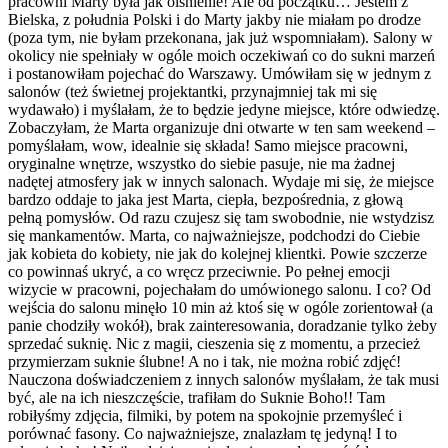
pracowni Marty była jak olśnienie! Ale od początku… Jestem z
Bielska, z południa Polski i do Marty jakby nie miałam po drodze
(poza tym, nie byłam przekonana, jak już wspomniałam). Salony w
okolicy nie spełniały w ogóle moich oczekiwań co do sukni marzeń
i postanowiłam pojechać do Warszawy. Umówiłam się w jednym z
salonów (też świetnej projektantki, przynajmniej tak mi się
wydawało) i myślałam, że to będzie jedyne miejsce, które odwiedzę.
Zobaczyłam, że Marta organizuje dni otwarte w ten sam weekend –
pomyślałam, wow, idealnie się składa! Samo miejsce pracowni,
oryginalne wnętrze, wszystko do siebie pasuje, nie ma żadnej
nadętej atmosfery jak w innych salonach. Wydaje mi się, że miejsce
bardzo oddaje to jaka jest Marta, ciepła, bezpośrednia, z głową
pełną pomysłów. Od razu czujesz się tam swobodnie, nie wstydzisz
się mankamentów. Marta, co najważniejsze, podchodzi do Ciebie
jak kobieta do kobiety, nie jak do kolejnej klientki. Powie szczerze
co powinnaś ukryć, a co wręcz przeciwnie. Po pełnej emocji
wizycie w pracowni, pojechałam do umówionego salonu. I co? Od
wejścia do salonu minęło 10 min aż ktoś się w ogóle zorientował (a
panie chodziły wokół), brak zainteresowania, doradzanie tylko żeby
sprzedać suknię. Nic z magii, cieszenia się z momentu, a przecież
przymierzam suknie ślubne! A no i tak, nie można robić zdjęć!
Nauczona doświadczeniem z innych salonów myślałam, że tak musi
być, ale na ich nieszczęście, trafiłam do Suknie Boho!! Tam
robiłyśmy zdjęcia, filmiki, by potem na spokojnie przemyśleć i
porównać fasony. Co najważniejsze, znalazłam tę jedyną! I to