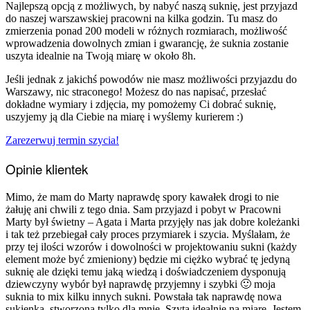
Najlepszą opcją z możliwych, by nabyć naszą suknię, jest przyjazd
do naszej warszawskiej pracowni na kilka godzin. Tu masz do
zmierzenia ponad 200 modeli w różnych rozmiarach, możliwość
wprowadzenia dowolnych zmian i gwarancję, że suknia zostanie
uszyta idealnie na Twoją miarę w około 8h.
Jeśli jednak z jakichś powodów nie masz możliwości przyjazdu do
Warszawy, nic straconego! Możesz do nas napisać, przesłać
dokładne wymiary i zdjęcia, my pomożemy Ci dobrać suknię,
uszyjemy ją dla Ciebie na miarę i wyślemy kurierem :)
Zarezerwuj termin szycia!
Opinie klientek
Mimo, że mam do Marty naprawdę spory kawałek drogi to nie
żałuję ani chwili z tego dnia. Sam przyjazd i pobyt w Pracowni
Marty był świetny – Agata i Marta przyjęły nas jak dobre koleżanki
i tak też przebiegał cały proces przymiarek i szycia. Myślałam, że
przy tej ilości wzorów i dowolności w projektowaniu sukni (każdy
element może być zmieniony) będzie mi ciężko wybrać tę jedyną
suknię ale dzięki temu jaką wiedzą i doświadczeniem dysponują
dziewczyny wybór był naprawdę przyjemny i szybki 🙂 moja
suknia to mix kilku innych sukni. Powstała tak naprawdę nowa
sukienka, stworzona tylko dla mnie. Szyta idealnie na miarę. Jestem