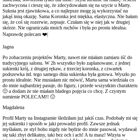
zachwycona i cieszę się, że zdecydowałam się na szycie u Marty.
Suknia jest zjawiskowa, a co najlepsze mogę ją wykorzystać na
jakąś inną okazję. Sama Koronka jest miękka, elastyczna. Nie bałam
się, że coś się rozerwie, zepsuje. Czułam się w niej jak w drugiej
skórze. Nie ograniczała moich ruchów i była po prostu idealna.
Naprawdę polecam ❤️|
Jagna
Po zobaczeniu projektów Marty, nawet nie miałam zamiaru iść do
tradycyjnego salonu. W 2h wszystko było zaplanowane, z jednej
sukienki krój, z drugiej rękaw, z trzeciej koronka, z czwartek
podszewka itd. tego samego dnia sukienka była gotowa. Wyszło po
prostu idealnie. Nie musiałam nic mówić, Marta sama wiedziała co
do mnie najbardziej pasuje, do figury, i przede wszystkim charakteru
🙂 a dodam że nie miałam bladego pojęcia co chcę. Z czystym
sumienie POLECAM!! 🙂
Magdalena
Profil Marty na Instagramie śledziłam już jakiś czas. Podobały mi się
jej sukienki i sposób w jaki prowadzi profil. Zawsze jednak
myślałam, ze styl boho nigdy nie będzie do mnie pasował, wydawał
się taki zbyt delikatny, taki bez och i ach! A tu masz! Wizyta w