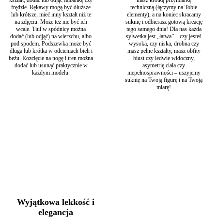
kształt, dodać lub odjąć falbankę czy
masz krótką przymiarkę
frędzle. Rękawy mogą być dłuższe
techniczną (łączymy na Tobie
lub krótsze, mieć inny kształt niż te
elementy), a na koniec skracamy
na zdjęciu. Może też nie być ich
suknię i odbierasz gotową kreację
wcale. Tiul w spódnicy można
tego samego dnia! Dla nas każda
dodać (lub odjąć) na wierzchu, albo
sylwetka jest „łatwa” – czy jesteś
pod spodem. Podszewka może być
wysoka, czy niska, drobna czy
długa lub krótka w odcieniach bieli i
masz pełne kształty, masz obfity
beżu. Rozcięcie na nogę i tren można
biust czy ledwie widoczny,
dodać lub usunąć praktycznie w
asymetrię ciała czy
każdym modelu.
niepełnosprawności – uszyjemy
suknię na Twoją figurę i na Twoją
miarę!
Wyjątkowa lekkość i
elegancja