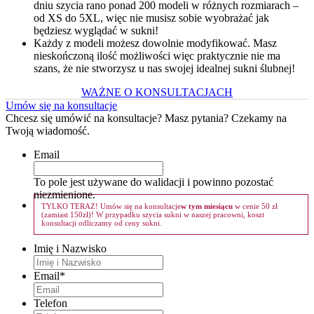
dniu szycia rano ponad 200 modeli w różnych rozmiarach –
od XS do 5XL, więc nie musisz sobie wyobrażać jak
będziesz wyglądać w sukni!
Każdy z modeli możesz dowolnie modyfikować. Masz
nieskończoną ilość możliwości więc praktycznie nie ma
szans, że nie stworzysz u nas swojej idealnej sukni ślubnej!
WAŻNE O KONSULTACJACH
Umów się na konsultacje
Chcesz się umówić na konsultacje? Masz pytania? Czekamy na
Twoją wiadomość.
Email
To pole jest używane do walidacji i powinno pozostać
niezmienione.
TYLKO TERAZ! Umów się na konsultacje
w tym miesiącu
w cenie 50 zł
(zamiast 150zł)! W przypadku szycia sukni w naszej pracowni, koszt
konsultacji odliczamy od ceny sukni.
Imię i Nazwisko
Email
*
Telefon