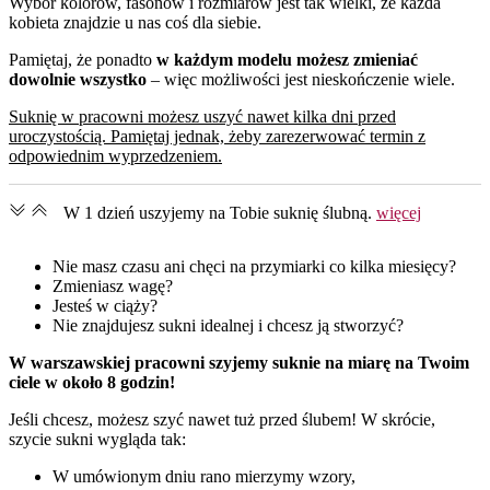
Wybór kolorów, fasonów i rozmiarów jest tak wielki, że każda
kobieta znajdzie u nas coś dla siebie.
Pamiętaj, że ponadto
w każdym modelu możesz zmieniać
dowolnie wszystko
– więc możliwości jest nieskończenie wiele.
Suknię w pracowni możesz uszyć nawet kilka dni przed
uroczystością. Pamiętaj jednak, żeby zarezerwować termin z
odpowiednim wyprzedzeniem.
W 1 dzień uszyjemy na Tobie suknię ślubną.
więcej
Nie masz czasu ani chęci na przymiarki co kilka miesięcy?
Zmieniasz wagę?
Jesteś w ciąży?
Nie znajdujesz sukni idealnej i chcesz ją stworzyć?
W warszawskiej pracowni szyjemy suknie na miarę na Twoim
ciele w około 8 godzin!
Jeśli chcesz, możesz szyć nawet tuż przed ślubem! W skrócie,
szycie sukni wygląda tak:
W umówionym dniu rano mierzymy wzory,