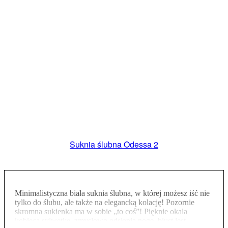
Suknia ślubna Odessa 2
Minimalistyczna biała suknia ślubna, w której możesz iść nie
tylko do ślubu, ale także na elegancką kolację! Pozornie
skromna sukienka ma w sobie „to coś”! Pięknie okala
kobiecą sylwetkę, zmysłowo odsłania nogę, biust jest