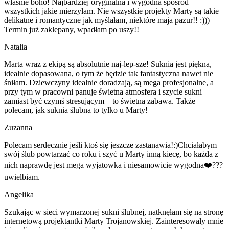
własnie boho! Najbardziej oryginalna i wygodna spośród
wszystkich jakie mierzyłam. Nie wszystkie projekty Marty są takie
delikatne i romantyczne jak myślałam, niektóre maja pazur!! :)))
Termin już zaklepany, wpadłam po uszy!!
Natalia
Marta wraz z ekipą są absolutnie naj-lep-sze! Suknia jest piękna,
idealnie dopasowana, o tym że będzie tak fantastyczna nawet nie
śniłam. Dziewczyny idealnie doradzają, są mega profesjonalne, a
przy tym w pracowni panuje świetna atmosfera i szycie sukni
zamiast być czymś stresującym – to świetna zabawa. Także
polecam, jak suknia ślubna to tylko u Marty!
Zuzanna
Polecam serdecznie jeśli ktoś się jeszcze zastanawia!:)Chciałabym
swój ślub powtarzać co roku i szyć u Marty inną kiecę, bo każda z
nich naprawdę jest mega wyjatowka i niesamowicie wygodna❤️???
uwielbiam.
Angelika
Szukając w sieci wymarzonej sukni ślubnej, natknęłam się na stronę
internetową projektantki Marty Trojanowskiej. Zainteresowały mnie