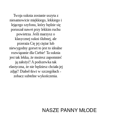
Twoja suknia zostanie uszyta z
niesamowicie miękkiego, lekkiego i
lejącego szyfonu, który będzie się
poruszał nawet przy lekkim ruchu
powietrza. Jeśli marzysz o
klasycznej sukni ślubnej, ale
przeraża Cię jej ciężar lub
niewygodny gorset to jest to idealne
rozwiązanie dla Ciebie! Ta suknia
jest tak lekka, że możesz zapomnieć
ją założyć! A podszewka tak
elastyczna, że nie będziesz chciała jej
zdjąć! Diabeł tkwi w szczegółach -
zobacz subtelne wykończenia.
NASZE PANNY MŁODE