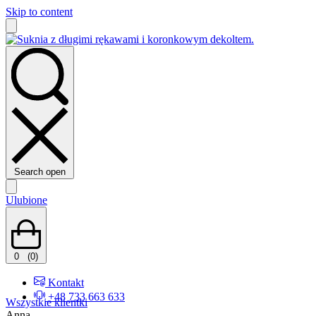
Skip to content
Search open
Ulubione
0
(0)
Kontakt
+48 733 663 633
Wszystkie klientki
Anna