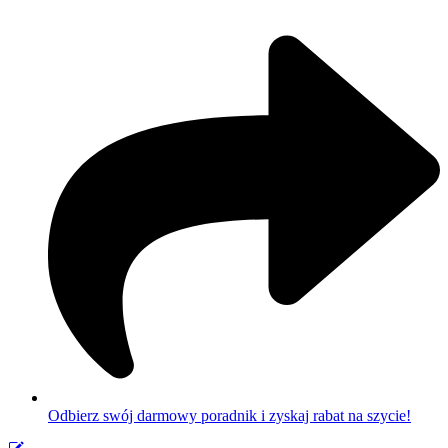
Odbierz swój darmowy poradnik i zyskaj rabat na szycie!