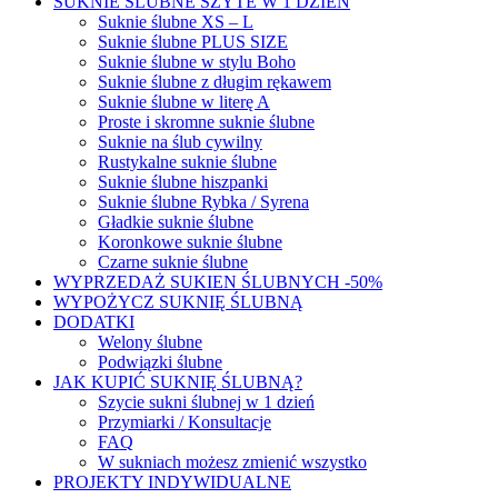
SUKNIE ŚLUBNE SZYTE W 1 DZIEŃ
Suknie ślubne XS – L
Suknie ślubne PLUS SIZE
Suknie ślubne w stylu Boho
Suknie ślubne z długim rękawem
Suknie ślubne w literę A
Proste i skromne suknie ślubne
Suknie na ślub cywilny
Rustykalne suknie ślubne
Suknie ślubne hiszpanki
Suknie ślubne Rybka / Syrena
Gładkie suknie ślubne
Koronkowe suknie ślubne
Czarne suknie ślubne
WYPRZEDAŻ SUKIEN ŚLUBNYCH -50%
WYPOŻYCZ SUKNIĘ ŚLUBNĄ
DODATKI
Welony ślubne
Podwiązki ślubne
JAK KUPIĆ SUKNIĘ ŚLUBNĄ?
Szycie sukni ślubnej w 1 dzień
Przymiarki / Konsultacje
FAQ
W sukniach możesz zmienić wszystko
PROJEKTY INDYWIDUALNE