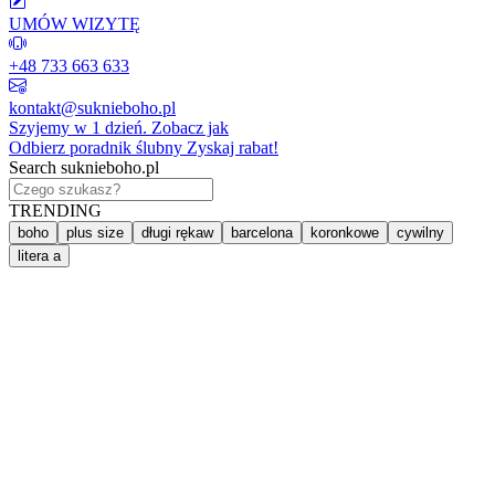
UMÓW WIZYTĘ
+48 733 663 633
kontakt@suknieboho.pl
Szyjemy w 1 dzień.
Zobacz jak
Odbierz poradnik ślubny
Zyskaj rabat!
Search suknieboho.pl
TRENDING
boho
plus size
długi rękaw
barcelona
koronkowe
cywilny
litera a