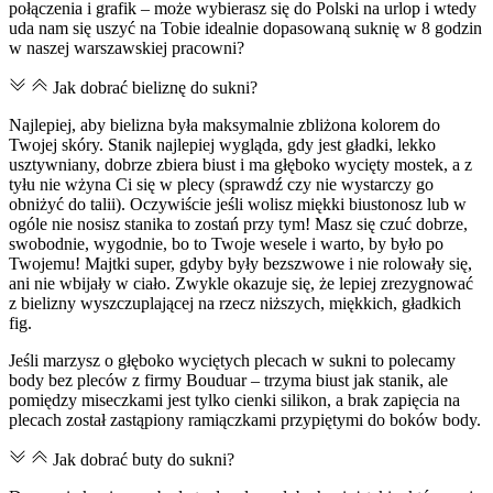
połączenia i grafik – może wybierasz się do Polski na urlop i wtedy
uda nam się uszyć na Tobie idealnie dopasowaną suknię w 8 godzin
w naszej warszawskiej pracowni?
Jak dobrać bieliznę do sukni?
Najlepiej, aby bielizna była maksymalnie zbliżona kolorem do
Twojej skóry. Stanik najlepiej wygląda, gdy jest gładki, lekko
usztywniany, dobrze zbiera biust i ma głęboko wycięty mostek, a z
tyłu nie wżyna Ci się w plecy (sprawdź czy nie wystarczy go
obniżyć do talii). Oczywiście jeśli wolisz miękki biustonosz lub w
ogóle nie nosisz stanika to zostań przy tym! Masz się czuć dobrze,
swobodnie, wygodnie, bo to Twoje wesele i warto, by było po
Twojemu! Majtki super, gdyby były bezszwowe i nie rolowały się,
ani nie wbijały w ciało. Zwykle okazuje się, że lepiej zrezygnować
z bielizny wyszczuplającej na rzecz niższych, miękkich, gładkich
fig.
Jeśli marzysz o głęboko wyciętych plecach w sukni to polecamy
body bez pleców z firmy Bouduar – trzyma biust jak stanik, ale
pomiędzy miseczkami jest tylko cienki silikon, a brak zapięcia na
plecach został zastąpiony ramiączkami przypiętymi do boków body.
Jak dobrać buty do sukni?