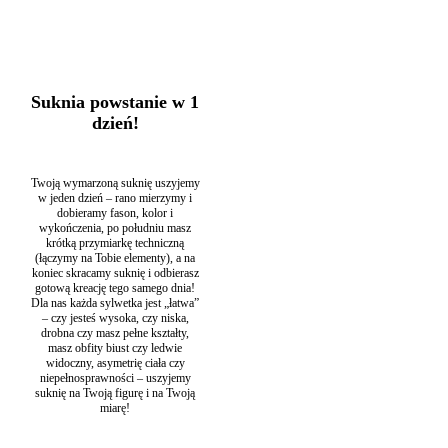
plecach czy przy rozporku (możesz go też usunąć). Kolor
podszewki zamiast cielistego może być piaskowy lub biały.
Suknia ślubna rybka jest synonimem ponadczasowej
elegancji. Miękka koronka w wyraziste wzory sprawia, że
kreacja jest nie tylko piękna, ale też niezwykle elastyczna.
Materiał dokładnie przylega do ciała, otula sylwetkę, ale nie
Suknia powstanie w 1
uciska jej i nie krępuje ruchów. Marzysz, aby na swoim
dzień!
ślubie wyglądać niczym gwiazda podczas uroczystej gali? 🙂
W takim razie ta ślubna propozycja powinna Cię
zainteresować!
Twoją wymarzoną suknię uszyjemy
Kategoria:
Suknie ślubne
Typy:
Ciążowe suknie ślubne
,
Długie
w jeden dzień – rano mierzymy i
suknie ślubne
,
Dopasowane suknie ślubne
,
Eleganckie suknie ślubne
,
dobieramy fason, kolor i
Klasyczne suknie ślubne
,
Koronkowe suknie ślubne
,
Proste i
wykończenia, po południu masz
skromne suknie ślubne
,
Suknie na ślub cywilny
,
Suknie ślubne bez
krótką przymiarkę techniczną
zdobień
,
Suknie ślubne dekolt na plecach
,
Suknie ślubne Ecru /
(łączymy na Tobie elementy), a na
Ivory
,
Suknie ślubne glamour
,
Suknie ślubne gruszka
,
Suknie ślubne
koniec skracamy suknię i odbierasz
klepsydra
,
Suknie ślubne odwrócony trójkąt
,
Suknie ślubne Porto
,
gotową kreację tego samego dnia!
Suknie ślubne Rybka / Syrena
,
Suknie ślubne z dekoltem V
,
Suknie
Dla nas każda sylwetka jest „łatwa”
ślubne z długim rękawem
– czy jesteś wysoka, czy niska,
drobna czy masz pełne kształty,
masz obfity biust czy ledwie
widoczny, asymetrię ciała czy
niepełnosprawności – uszyjemy
suknię na Twoją figurę i na Twoją
miarę!