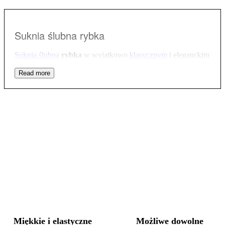
Suknia ślubna rybka
Suknia ślubna
rybka
w wyjątkowo
klasycznym
i eleganckim
wydaniu to propozycja dla miłośniczek kreacji idealnie
dopasowanych do sylwetki. Takiej sukni nie powstydziłaby
się aktorka wielkiego formatu i postawiłaby na taki model
wybierając idealną kreację na wyjątkowy wieczór odebrania
nagród. Propozycja z kolekcji Porto doskonale podkreśla
sylwetkę w każdym rozmiarze. Przepięknie wyróżnia talię i
podkreśla linię bioder. Jest wyjątkowa i zachwycająca w
swojej prostocie.
Suknia ślubna rybka
to synonim prostej,
klasycznej elegancji. Wykonana z miękkiej
koronki
jest
niezwykle elastyczna i wygodna. Mocno przylega do ciała,
otula sylwetkę, ale nie obciska jej, a dzięki wyjątkowemu
materiałowi, z którego została wykonana, nie krępuje
ruchów. Aby zapewnić Ci jeszcze większy komfort
użytkowania, poniżej linii kolan został do niej wstawiony
godet, który delikatnie poszerza dół. Będziesz czuła się w niej
doskonale podążając do ołtarza i szalejąc na parkiecie. Twoja
wygoda jest równie ważna co wygląd sukni – w końcu
spędzisz w niej cały dzień i całą noc, Góra kreacji to
Miękkie i elastyczne
Możliwe dowolne