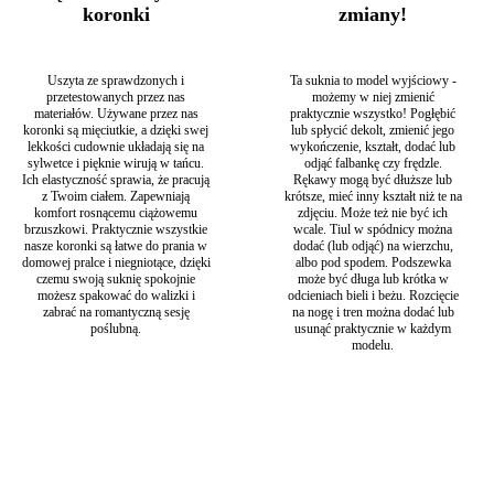
doskonała kombinacja dziewczęcej delikatności i kobiecej
koronki
zmiany!
zmysłowości. Przód i tył sukni zdobi
dekolt w kształcie litery
V
, który został wykończony bogatą,, koronkową krają o
oryginalnym geometrycznym kształcie. Pomimo jego
Uszyta ze sprawdzonych i
Ta suknia to model wyjściowy -
głębokości, możesz spokojnie założyć do niej klasyczny
przetestowanych przez nas
możemy w niej zmienić
biustonosz. Ważne jest, by suknia była w pełni dopasowana
materiałów. Używane przez nas
praktycznie wszystko! Pogłębić
do Twoich potrzeb, a ten wyjątkowy detal sprawia również,
koronki są mięciutkie, a dzięki swej
lub spłycić dekolt, zmienić jego
że
suknia ślubna rybka
pięknie eksponuje biust, obojczyki
lekkości cudownie układają się na
wykończenie, kształt, dodać lub
oraz plecy. Do dekoltu z tyłu sukni została wszyta delikatna
sylwetce i pięknie wirują w tańcu.
odjąć falbankę czy frędzle.
Ich elastyczność sprawia, że pracują
Rękawy mogą być dłuższe lub
siteczka w kolorze cielistym, która sprawi, że krajka będzie
z Twoim ciałem. Zapewniają
krótsze, mieć inny kształt niż te na
się pięknie układać i przylegać do ciała. Suknia w całości
komfort rosnącemu ciążowemu
zdjęciu. Może też nie być ich
uszyta z koronki to doskonała propozycja dla miłośniczek
brzuszkowi. Praktycznie wszystkie
wcale. Tiul w spódnicy można
elegancji i wygody. Kreacja posiada
długie rękawy
, które
nasze koronki są łatwe do prania w
dodać (lub odjąć) na wierzchu,
dodają jej szyku i sprawiają, że zyskuje ona wytworny
domowej pralce i niegniotące, dzięki
albo pod spodem. Podszewka
czemu swoją suknię spokojnie
może być długa lub krótka w
charakter.
możesz spakować do walizki i
odcieniach bieli i beżu. Rozcięcie
Dopasowana, koronkowa suknia ślubna o fasonie rybki. W
zabrać na romantyczną sesję
na nogę i tren można dodać lub
oryginalnym projekcie (na zdjęciach) suknia ma długi,
poślubną.
usunąć praktycznie w każdym
dopasowany rękaw, dekolt V z przodu i z tyłu oraz wąską w
modelu.
biodrach, dopasowaną spódnicę. Pamiętaj jednak, że szyjąc
ten model na miarę w naszej pracowni, możemy to wszystko
dla Ciebie zmienić! Możesz zadecydować o innym kształcie i
głębokości dekoltów i rękawów czy też innej objętości
spódnicy (może być z pełnego koła, z marszczeniem w pasie
lub bez, albo z połowy koła z rozcięciem, jak w siostrzanym
modelu Porto 36). Możesz dodać frędzle lub falbanki na