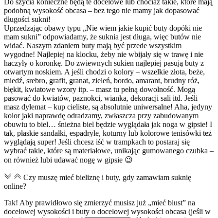
Do szycia konieczne będą te docelowe lub chociaż takie, które mają
podobną wysokość obcasa – bez tego nie mamy jak dopasować
długości sukni!
Uprzedzając obawy typu „Nie wiem jakie kupić buty dopóki nie
mam sukni” odpowiadamy, że suknia jest długa, więc butów nie
widać. Naszym zdaniem buty mają być przede wszystkim
wygodne! Najlepiej na klocku, żeby nie wbijały się w trawę i nie
haczyły o koronkę. Do zwiewnych sukien najlepiej pasują buty z
otwartym noskiem. A jeśli chodzi o kolory – wszelkie złota, beże,
miedź, srebro, grafit, granat, zieleń, bordo, amarant, brudny róż,
błękit, kwiatowe wzory itp. – masz tu pełną dowolność. Mogą
pasować do kwiatów, paznokci, wianka, dekoracji sali itd. Jeśli
masz dylemat – kup cieliste, są absolutnie uniwersalne! Aha, jedyny
kolor jaki naprawdę odradzamy, zwłaszcza przy zabudowanym
obuwiu to biel… śnieżna biel będzie wyglądała jak noga w gipsie! I
tak, płaskie sandałki, espadryle, koturny lub kolorowe tenisówki też
wyglądają super! Jeśli chcesz iść w trampkach to postaraj się
wybrać takie, które są materiałowe, unikając gumowanego czubka –
on również lubi udawać nogę w gipsie 😉
Czy muszę mieć bieliznę i buty, gdy zamawiam suknię
online?
Tak! Aby prawidłowo się zmierzyć musisz już „mieć biust” na
docelowej wysokości i buty o docelowej wysokości obcasa (jeśli w