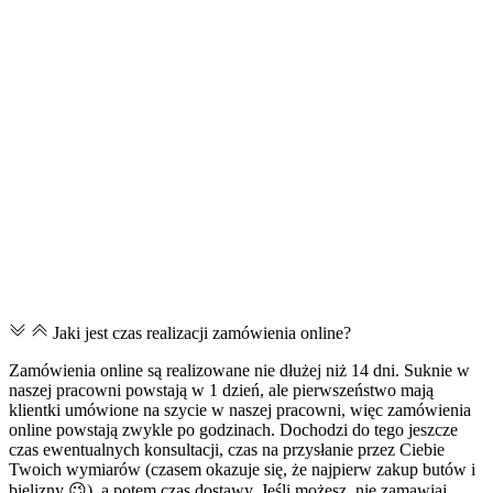
Jaki jest czas realizacji zamówienia online?
Zamówienia online są realizowane nie dłużej niż 14 dni. Suknie w
naszej pracowni powstają w 1 dzień, ale pierwszeństwo mają
klientki umówione na szycie w naszej pracowni, więc zamówienia
online powstają zwykle po godzinach. Dochodzi do tego jeszcze
czas ewentualnych konsultacji, czas na przysłanie przez Ciebie
Twoich wymiarów (czasem okazuje się, że najpierw zakup butów i
bielizny 😉), a potem czas dostawy. Jeśli możesz, nie zamawiaj