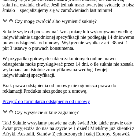
sukni na ostatnią chwilę. Jeśli jednak masz awaryjną sytuację to pisz
śmiało – specjalizujemy się w zamówieniach last minute!
Czy mogę zwrócić albo wymienić suknię?
Suknie szyte od podstaw na Twoją miarę lub wykonywane według
indywidualnie uzgodnionej specyfikacji nie podlegają 14-dniowemu
prawu odstąpienia od umowy. Wyłączenie wynika z art. 38 ust. 1
pkt 3 ustawy o prawach konsumenta.
W przypadku gotowych sukien zakupionych online prawo
odstąpienia może przysługiwać przez 14 dni, o ile suknia nie została
wykonana ani istotnie zmodyfikowana według Twojej
indywidualnej specyfikacji.
Brak prawa odstąpienia od umowy nie ogranicza prawa do
reklamacji Produktu niezgodnego z umową.
Przejdź do formularza odstąpienia od umowy
Czy wysyłacie suknie zagranicę?
Tak! Suknie wysyłamy prawie na cały świat! Ale także prawie cały
świat przyjeżdża do nas na szycie w 1 dzień! Mieliśmy już klientki z
Afryki, Australii, Stanów Zjednoczonych i całej Europy. Sprawdź