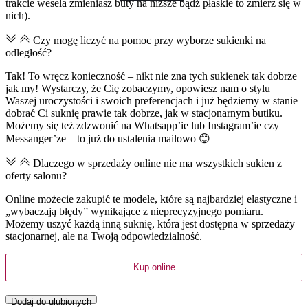
trakcie wesela zmieniasz buty na niższe bądź płaskie to zmierz się w
nich).
Czy mogę liczyć na pomoc przy wyborze sukienki na
odległość?
Tak! To wręcz konieczność – nikt nie zna tych sukienek tak dobrze
jak my! Wystarczy, że Cię zobaczymy, opowiesz nam o stylu
Waszej uroczystości i swoich preferencjach i już będziemy w stanie
dobrać Ci suknię prawie tak dobrze, jak w stacjonarnym butiku.
Możemy się też zdzwonić na Whatsapp’ie lub Instagram’ie czy
Messanger’ze – to już do ustalenia mailowo 😊
Dlaczego w sprzedaży online nie ma wszystkich sukien z
oferty salonu?
Online możecie zakupić te modele, które są najbardziej elastyczne i
„wybaczają błędy” wynikające z nieprecyzyjnego pomiaru.
Możemy uszyć każdą inną suknię, która jest dostępna w sprzedaży
stacjonarnej, ale na Twoją odpowiedzialność.
Kup online
Dodaj do ulubionych