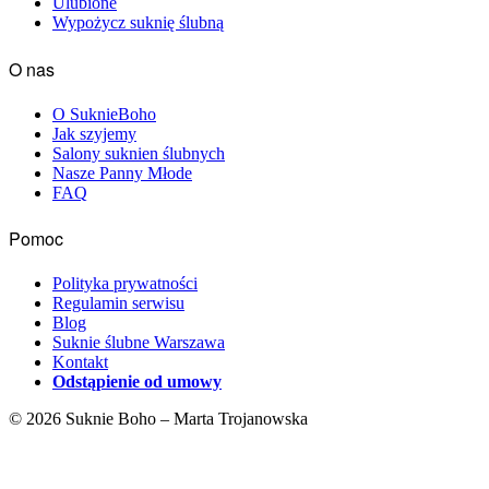
Ulubione
Wypożycz suknię ślubną
O nas
O SuknieBoho
Jak szyjemy
Salony suknien ślubnych
Nasze Panny Młode
FAQ
Pomoc
Polityka prywatności
Regulamin serwisu
Blog
Suknie ślubne Warszawa
Kontakt
Odstąpienie od umowy
© 2026 Suknie Boho – Marta Trojanowska