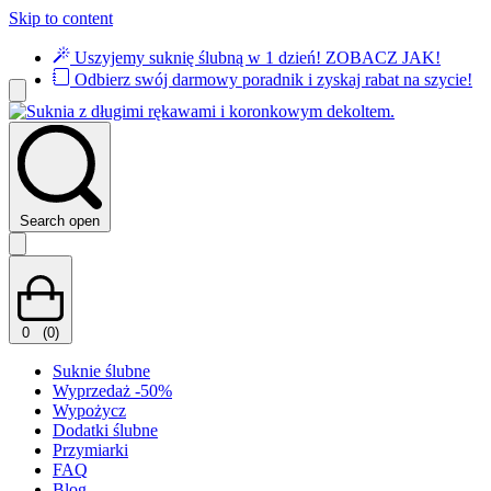
Skip to content
Uszyjemy suknię ślubną w 1 dzień!
ZOBACZ JAK!
Odbierz swój darmowy poradnik i zyskaj rabat na szycie!
Search open
0
(0)
Suknie ślubne
Wyprzedaż -50%
Wypożycz
Dodatki ślubne
Przymiarki
FAQ
Blog