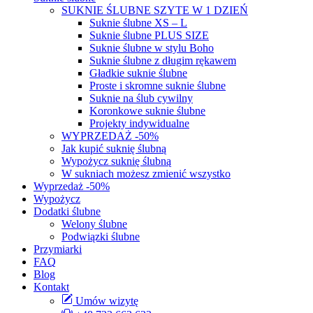
SUKNIE ŚLUBNE SZYTE W 1 DZIEŃ
Suknie ślubne XS – L
Suknie ślubne PLUS SIZE
Suknie ślubne w stylu Boho
Suknie ślubne z długim rękawem
Gładkie suknie ślubne
Proste i skromne suknie ślubne
Suknie na ślub cywilny
Koronkowe suknie ślubne
Projekty indywidualne
WYPRZEDAŻ -50%
Jak kupić suknię ślubną
Wypożycz suknię ślubną
W sukniach możesz zmienić wszystko
Wyprzedaż -50%
Wypożycz
Dodatki ślubne
Welony ślubne
Podwiązki ślubne
Przymiarki
FAQ
Blog
Kontakt
Umów wizytę