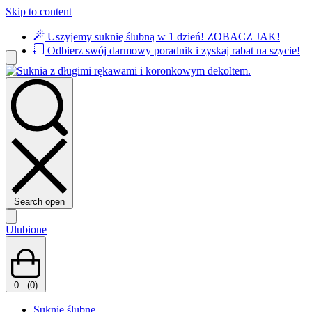
Skip to content
Uszyjemy suknię ślubną w 1 dzień!
ZOBACZ JAK!
Odbierz swój darmowy poradnik i zyskaj rabat na szycie!
Search open
Ulubione
0
(0)
Suknie ślubne