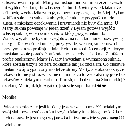
Obserwowałam profil Marty na Instagramie zanim jeszcze przyszło
mi wybierać suknię do własnego ślubu. Już wtedy wiedziałam, że
jeśli będę wychodziła za mąż, na pewno zgłoszę się do Niej. Byłam
w kilku salonach sukien ślubnych, ale nic nie przypadło mi do
gustu, a miesiące oczekiwania i przymiarek nie były dla mnie. U
Marty suknia powstaje w jeden dzień ? Byłam gotowa wyjść z
własną suknią w ten sam dzień, w który przyjechałam do
Warszawy, ale nie byłam przygotowana na takie morze pozytywnej
energii. Tak właśnie tam jest, pozytywnie, wesoło, śmiechowo i
przy tym bardzo profesjonalnie. Było bardzo dużo emocji, z którymi
musiałam sobie poradzić, w końcu to „ta jedyna” suknia. Zaufałam
profesjonalizmowi Marty i Agaty i wyszłam z wymarzoną suknią,
która została uszyta od zera dokładnie tak jak chciałam. Co ciekawe
miałam swój wypatrzony model ze strony Marty, ale okazało się, że
rękawki to nie jest rozwiązanie dla mnie, za to wybrałyśmy górę bez
rękawów z pięknym dekoltem. Tam się cuda dzieją na Studenckiej ?
dziękuję Marto, dzięki Agatko, jesteście super babki ❤️❤️!
Monika
Polecam serdecznie jeśli ktoś się jeszcze zastanawia!:)Chciałabym
swój ślub powtarzać co roku i szyć u Marty inną kiecę, bo każda z
nich naprawdę jest mega wyjatowka i niesamowicie wygodna❤️???
uwielbiam.