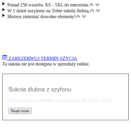
Ponad 250 wzorów XS - 5XL do mierzenia.
W 1 dzień uszyjemy na Tobie suknię ślubną.
Możesz zmieniać dowolne elementy​!
ZAREZERWUJ TERMIN SZYCIA
Ta suknia nie jest dostępna w sprzedaży online.
Suknia ślubna z szyfonu
Suknia ślubna
z szyfonu
to propozycja dla kobiet, które
uwielbiają minimalizm w modzie i marzą o klasycznej
stylizacji pozbawionej większych ozdób.
Skromna
góra
została wykończona bardzo łagodnym dekoltem w łódkę.
Ten rodzaj wycięcia przepięknie eksponuje obojczyki i
delikatnie kieruje uwagę na szyję, jednocześnie nie