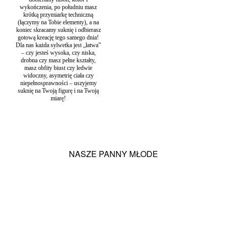
suknie ślubne
,
Koronkowe suknie ślubne
,
Proste i skromne suknie
wykończenia, po południu masz
ślubne
,
Suknie na ślub cywilny
,
Suknie ślubne bez zdobień
,
Suknie
krótką przymiarkę techniczną
ślubne dekolt na plecach
,
Suknie ślubne Ecru / Ivory
,
Suknie ślubne
(łączymy na Tobie elementy), a na
gruszka
,
Suknie ślubne jabłko
,
Suknie ślubne klepsydra
,
Suknie
koniec skracamy suknię i odbierasz
ślubne Muślin / Szyfon
,
Suknie ślubne na ramiączkach
,
Suknie
gotową kreację tego samego dnia!
ślubne odwrócony trójkąt
,
Suknie ślubne Porto
,
Suknie ślubne w
Dla nas każda sylwetka jest „łatwa”
literę A
,
Suknie ślubne z dekoltem w łódkę
,
Suknie ślubne z
– czy jesteś wysoka, czy niska,
odkrytymi ramionami
drobna czy masz pełne kształty,
masz obfity biust czy ledwie
widoczny, asymetrię ciała czy
niepełnosprawności – uszyjemy
suknię na Twoją figurę i na Twoją
miarę!
NASZE PANNY MŁODE