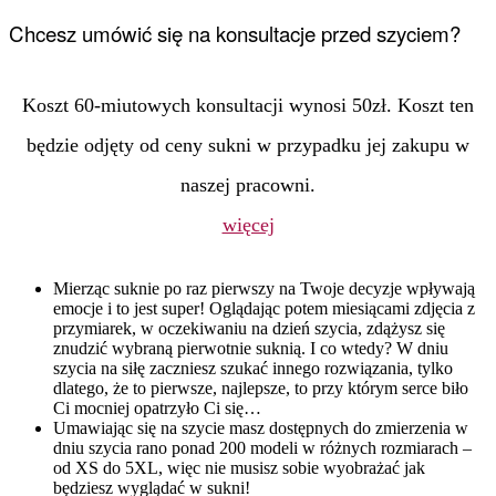
Chcesz umówić się na konsultacje przed szyciem?
Koszt 60-miutowych konsultacji wynosi 50zł. Koszt ten
będzie odjęty od ceny sukni w przypadku jej zakupu w
naszej pracowni.
więcej
Mierząc suknie po raz pierwszy na Twoje decyzje wpływają
emocje i to jest super! Oglądając potem miesiącami zdjęcia z
przymiarek, w oczekiwaniu na dzień szycia, zdążysz się
znudzić wybraną pierwotnie suknią. I co wtedy? W dniu
szycia na siłę zaczniesz szukać innego rozwiązania, tylko
dlatego, że to pierwsze, najlepsze, to przy którym serce biło
Ci mocniej opatrzyło Ci się…
Umawiając się na szycie masz dostępnych do zmierzenia w
dniu szycia rano ponad 200 modeli w różnych rozmiarach –
od XS do 5XL, więc nie musisz sobie wyobrażać jak
będziesz wyglądać w sukni!