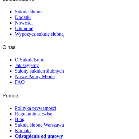
Suknie ślubne
Dodatki
Nowości
Ulubione
Wypożycz suknię ślubną
O nas
O SuknieBoho
Jak szyjemy
Salony suknien ślubnych
Nasze Panny Młode
FAQ
Pomoc
Polityka prywatności
Regulamin serwisu
Blog
Suknie ślubne Warszawa
Kontakt
Odstąpienie od umowy