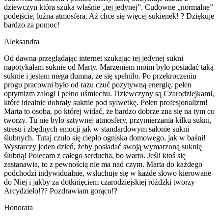
dziewczyn która szuka właśnie „tej jedynej”. Cudowne „normalne”
podejście, luźna atmosfera. Aż chce się więcej sukienek! ? Dziękuje
bardzo za pomoc!
Aleksandra
Od dawna przeglądając internet szukając tej jedynej sukni
napotykałam suknie od Marty. Marzeniem moim było posiadać taką
suknie i jestem mega dumna, że się spełniło. Po przekroczeniu
progu pracowni było od razu czuć pozytywną energię, pełen
optymizm załogi i pełno uśmiechu. Dziewczyny są Czarodziejkami,
które idealnie dobrały suknie pod sylwetkę. Pełen profesjonalizm!
Marta to osoba, po której widać, że bardzo dobrze zna się na tym co
tworzy. Tu nie było sztywnej atmosfery, przymierzania kilku sukni,
stresu i zbędnych emocji jak w standardowym salonie sukni
ślubnych. Tutaj czuło się ciepło ogniska domowego, jak w baśni!
Wystarczy jeden dzień, żeby posiadać swoją wymarzoną suknię
ślubną! Polecam z całego serducha, bo warto. Jeśli ktoś się
zastanawia, to z pewnością nie ma nad czym. Marta do każdego
podchodzi indywidualnie, wsłuchuje się w każde słowo kierowane
do Niej i jakby za dotknięciem czarodziejskiej różdżki tworzy
Arcydzieło!?? Pozdrawiam gorąco!?
Honorata