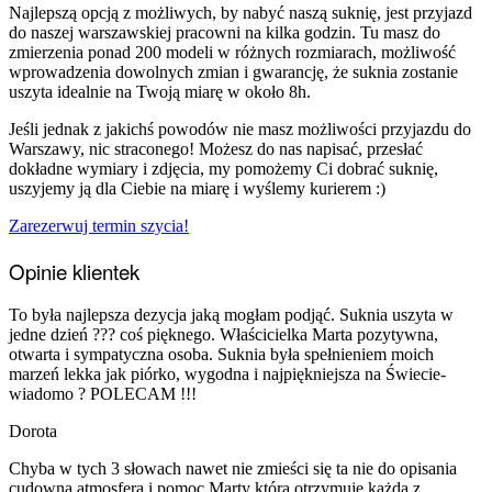
Najlepszą opcją z możliwych, by nabyć naszą suknię, jest przyjazd
do naszej warszawskiej pracowni na kilka godzin. Tu masz do
zmierzenia ponad 200 modeli w różnych rozmiarach, możliwość
wprowadzenia dowolnych zmian i gwarancję, że suknia zostanie
uszyta idealnie na Twoją miarę w około 8h.
Jeśli jednak z jakichś powodów nie masz możliwości przyjazdu do
Warszawy, nic straconego! Możesz do nas napisać, przesłać
dokładne wymiary i zdjęcia, my pomożemy Ci dobrać suknię,
uszyjemy ją dla Ciebie na miarę i wyślemy kurierem :)
Zarezerwuj termin szycia!
Opinie klientek
To była najlepsza dezycja jaką mogłam podjąć. Suknia uszyta w
jedne dzień ??? coś pięknego. Właścicielka Marta pozytywna,
otwarta i sympatyczna osoba. Suknia była spełnieniem moich
marzeń lekka jak piórko, wygodna i najpiękniejsza na Świecie-
wiadomo ? POLECAM !!!
Dorota
Chyba w tych 3 słowach nawet nie zmieści się ta nie do opisania
cudowna atmosfera i pomoc Marty którą otrzymuje każda z