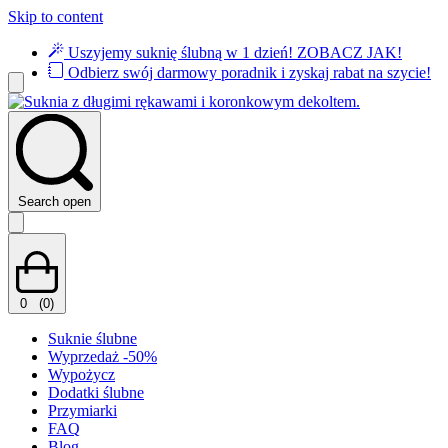
Skip to content
Uszyjemy suknię ślubną w 1 dzień!
ZOBACZ JAK!
Odbierz swój darmowy poradnik i zyskaj rabat na szycie!
Search open
0
(0)
Suknie ślubne
Wyprzedaż -50%
Wypożycz
Dodatki ślubne
Przymiarki
FAQ
Blog