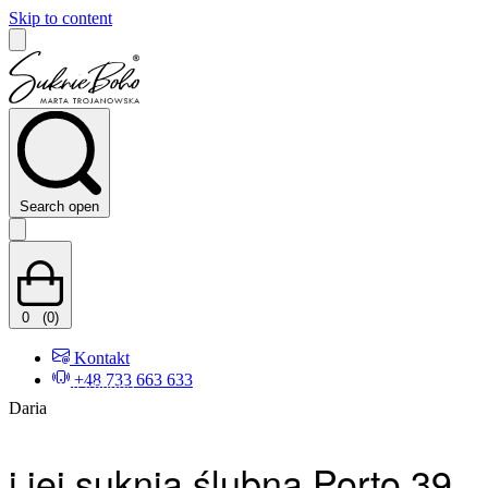
Skip to content
Search open
0
(0)
Kontakt
+48 733 663 633
Wszystkie klientki
Daria
i jej suknia ślubna Porto 39