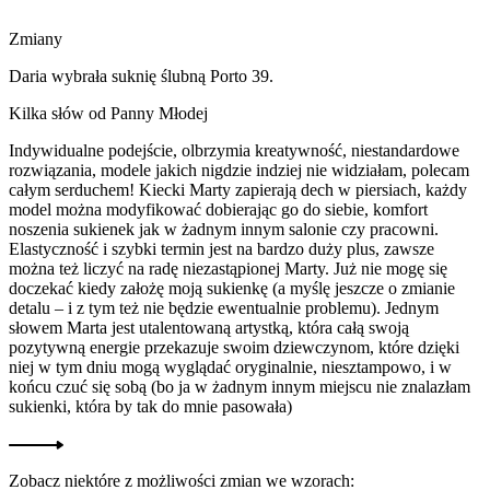
Zmiany
Daria wybrała suknię ślubną Porto 39.
Kilka słów od Panny Młodej​
Indywidualne podejście, olbrzymia kreatywność, niestandardowe
rozwiązania, modele jakich nigdzie indziej nie widziałam, polecam
całym serduchem! Kiecki Marty zapierają dech w piersiach, każdy
model można modyfikować dobierając go do siebie, komfort
noszenia sukienek jak w żadnym innym salonie czy pracowni.
Elastyczność i szybki termin jest na bardzo duży plus, zawsze
można też liczyć na radę niezastąpionej Marty. Już nie mogę się
doczekać kiedy założę moją sukienkę (a myślę jeszcze o zmianie
detalu – i z tym też nie będzie ewentualnie problemu). Jednym
słowem Marta jest utalentowaną artystką, która całą swoją
pozytywną energie przekazuje swoim dziewczynom, które dzięki
niej w tym dniu mogą wyglądać oryginalnie, niesztampowo, i w
końcu czuć się sobą (bo ja w żadnym innym miejscu nie znalazłam
sukienki, która by tak do mnie pasowała)
Jak szyjemy suknie ślubne?
Zobacz niektóre z możliwości zmian we wzorach: