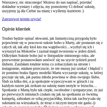
Warszawy, nic straconego! Możesz do nas napisać, przesłać
dokładne wymiary i zdjęcia, my pomożemy Ci dobrać suknię,
uszyjemy ją dla Ciebie na miarę i wyślemy kurierem :)
Zarezerwuj termin szycia!
Opinie klientek
Trudno będzie opisać słowami, jak fantastyczną przygodą było
pojawienie się w pracowni suknie boho u Marty, ale postaram się z
całych sił, tak aby ktoś kto ma wątpliwości…wyzbył się ich i
wyruszył na Mokotów i zaznał magii tworzenia w jeden dzień.
Odkryłam Suknie boho już w listopadzie minionego roku, ale
przewrotnie postanowiłam umówić się na szycie tydzień przed
ślubem. Zaufałam totalnie temu co zobaczyłam na stronie i
instagramie, miałam przeczucie, że nie muszę już szukać i błądzić i
że pomimo braku figury modelki Marta wyczaruje suknię, w której
poczuje się tak, jak panna młoda powinna w dniu swojego ślubu.
Ślub za kilka dni, a ja spokojnie wypoczywam w górach i za
każdym razem jak zerkam na suknię mam motyle w brzuchu…
Spotkanie z Martą było tak ciepłe, swobodne i sympatyczne, że już
po pierwszych minutach czułam się jak na spotkaniu ze świetną
kumpelą, zabrałam ze sobą przyjaciółkę, która tak zachwycała się
sukniami na wieszakach, że teraz o niczym innym nie gada:-))