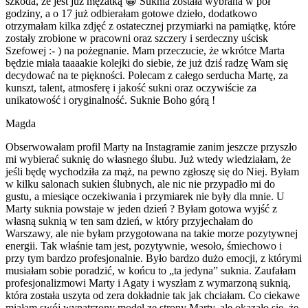
szkoda, że jest już mężatką 😀 Suknia została wybrana w pół
godziny, a o 17 już odbierałam gotowe dzieło, dodatkowo
otrzymałam kilka zdjęć z ostatecznej przymiarki na pamiątkę, które
zostały zrobione w pracowni oraz szczery i serdeczny uścisk
Szefowej :- ) na pożegnanie. Mam przeczucie, że wkrótce Marta
będzie miała taaaakie kolejki do siebie, że już dziś radzę Wam się
decydować na te piękności. Polecam z całego serducha Martę, za
kunszt, talent, atmosferę i jakość sukni oraz oczywiście za
unikatowość i oryginalność. Suknie Boho górą !
Magda
Obserwowałam profil Marty na Instagramie zanim jeszcze przyszło
mi wybierać suknię do własnego ślubu. Już wtedy wiedziałam, że
jeśli będę wychodziła za mąż, na pewno zgłoszę się do Niej. Byłam
w kilku salonach sukien ślubnych, ale nic nie przypadło mi do
gustu, a miesiące oczekiwania i przymiarek nie były dla mnie. U
Marty suknia powstaje w jeden dzień ? Byłam gotowa wyjść z
własną suknią w ten sam dzień, w który przyjechałam do
Warszawy, ale nie byłam przygotowana na takie morze pozytywnej
energii. Tak właśnie tam jest, pozytywnie, wesoło, śmiechowo i
przy tym bardzo profesjonalnie. Było bardzo dużo emocji, z którymi
musiałam sobie poradzić, w końcu to „ta jedyna” suknia. Zaufałam
profesjonalizmowi Marty i Agaty i wyszłam z wymarzoną suknią,
która została uszyta od zera dokładnie tak jak chciałam. Co ciekawe
miałam swój wypatrzony model ze strony Marty, ale okazało się, że