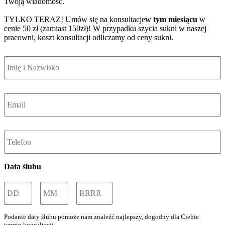
Twoją wiadomość.
TYLKO TERAZ! Umów się na konsultacje
w tym miesiącu
w
cenie 50 zł (zamiast 150zł)! W przypadku szycia sukni w naszej
pracowni, koszt konsultacji odliczamy od ceny sukni.
Imię
i
Nazwisko
Email
*
Telefon
Data ślubu
Dzień/Dnia
Miesiąc
Rok
Podanie daty ślubu pomoże nam znaleźć najlepszy, dogodny dla Ciebie
termin konsultacji.