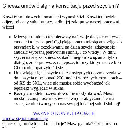
Chcesz umówić się na konsultacje przed szyciem?
Koszt 60-miutowych konsultacji wynosi 50zł. Koszt ten będzie
odjęty od ceny sukni w przypadku jej zakupu w naszej pracowni.
więcej
Mierząc suknie po raz pierwszy na Twoje decyzje wpływają
emocje i to jest super! Oglądając potem miesiącami zdjęcia z
przymiarek, w oczekiwaniu na dzień szycia, zdążysz się
znudzić wybraną pierwotnie suknią. I co wtedy? W dniu
szycia na siłę zaczniesz szukać innego rozwiązania, tylko
dlatego, że to pierwsze, najlepsze, to przy którym serce biło
Ci mocniej opatrzyło Ci się…
Umawiając się na szycie masz dostępnych do zmierzenia w
dniu szycia rano ponad 200 modeli w różnych rozmiarach –
od XS do 5XL, więc nie musisz sobie wyobrażać jak
będziesz wyglądać w sukni!
Każdy z modeli możesz dowolnie modyfikować. Masz
nieskończoną ilość możliwości więc praktycznie nie ma
szans, że nie stworzysz u nas swojej idealnej sukni ślubnej!
WAŻNE O KONSULTACJACH
Umów się na konsultacje
Chcesz się umówić na konsultacje? Masz pytania? Czekamy na