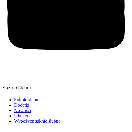
Suknie ślubne
Suknie ślubne
Dodatki
Nowości
Ulubione
Wypożycz suknię ślubną