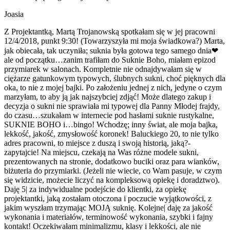
Joasia
Z Projektantką, Martą Trojanowską spotkałam się w jej pracowni
12/4/2018, punkt 9:30! (Towarzyszyła mi moja świadkowa?) Marta,
jak obiecała, tak uczyniła; suknia była gotowa tego samego dnia❤
ale od początku…zanim trafiłam do Suknie Boho, miałam epizod
przymiarek w salonach. Kompletnie nie odnajdywałam się w
ciężarze gatunkowym typowych, ślubnych sukni, choć pięknych dla
oka, to nie z mojej bajki. Po założeniu jednej z nich, jedyne o czym
marzyłam, to aby ją jak najszybciej zdjąć! Może dlatego zakup i
decyzja o sukni nie sprawiała mi typowej dla Panny Młodej frajdy,
do czasu…szukałam w internecie pod hasłami suknie rustykalne,
SUKNIE BOHO i…bingo! Wchodzę; inny świat, ale moja bajka,
lekkość, jakość, zmysłowość koronek! Baluckiego 20, to nie tylko
adres pracowni, to miejsce z duszą i swoją historią, jaką?-
zapytajcie! Na miejscu, czekają na Was różne modele sukni,
prezentowanych na stronie, dodatkowo buciki oraz para wianków,
biżuteria do przymiarki. (Jeżeli nie wiecie, co Wam pasuje, w czym
się widzicie, możecie liczyć na kompleksową opiekę i doradztwo).
Daję 5| za indywidualne podejście do klientki, za opiekę
projektantki, jaką zostałam otoczona i poczucie wyjątkowości, z
jakim wyszłam trzymając MOJĄ suknię. Kolejne| daję za jakość
wykonania i materiałów, terminowość wykonania, szybki i fajny
kontakt! Oczekiwałam minimalizmu, klasy i lekkości, ale nie