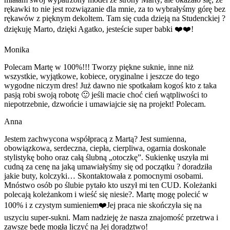
rękawki to nie jest rozwiązanie dla mnie, za to wybrałyśmy górę bez
rękawów z pięknym dekoltem. Tam się cuda dzieją na Studenckiej ?
dziękuję Marto, dzięki Agatko, jesteście super babki ❤️❤️!
Monika
Polecam Martę w 100%!!! Tworzy piękne suknie, inne niż
wszystkie, wyjątkowe, kobiece, oryginalne i jeszcze do tego
wygodne niczym dres! Już dawno nie spotkałam kogoś kto z taka
pasją robi swoją robotę 🙂 jeśli macie choć cień wątpliwości to
niepotrzebnie, dzwońcie i umawiajcie się na projekt! Polecam.
Anna
Jestem zachwycona współpracą z Martą? Jest sumienna,
obowiązkowa, serdeczna, ciepła, cierpliwa, ogarnia doskonale
stylistykę boho oraz całą ślubną „otoczkę”. Sukienkę uszyła mi
cudną za cenę na jaką umawiałyśmy się od początku ? doradziła
jakie buty, kolczyki… Skontaktowała z pomocnymi osobami.
Mnóstwo osób po ślubie pytało kto uszył mi ten CUD. Koleżanki
polecają koleżankom i wieść się niesie?. Martę mogę polecić w
100% i z czystym sumieniem❤️Jej praca nie skończyła się na
uszyciu super-sukni. Mam nadzieję że nasza znajomość przetrwa i
zawsze będę mogła liczyć na Jej doradztwo!