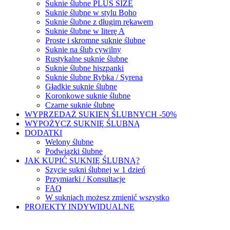
Suknie ślubne PLUS SIZE
Suknie ślubne w stylu Boho
Suknie ślubne z długim rękawem
Suknie ślubne w literę A
Proste i skromne suknie ślubne
Suknie na ślub cywilny
Rustykalne suknie ślubne
Suknie ślubne hiszpanki
Suknie ślubne Rybka / Syrena
Gładkie suknie ślubne
Koronkowe suknie ślubne
Czarne suknie ślubne
WYPRZEDAŻ SUKIEN ŚLUBNYCH -50%
WYPOŻYCZ SUKNIĘ ŚLUBNĄ
DODATKI
Welony ślubne
Podwiązki ślubne
JAK KUPIĆ SUKNIĘ ŚLUBNĄ?
Szycie sukni ślubnej w 1 dzień
Przymiarki / Konsultacje
FAQ
W sukniach możesz zmienić wszystko
PROJEKTY INDYWIDUALNE