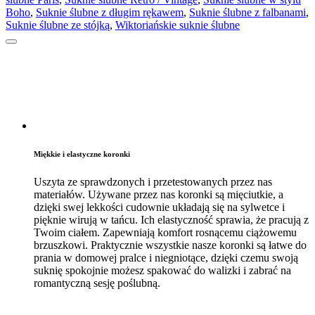
Boho
,
Suknie ślubne z długim rękawem
,
Suknie ślubne z falbanami
,
Suknie ślubne ze stójką
,
Wiktoriańskie suknie ślubne
Miękkie i elastyczne koronki
Uszyta ze sprawdzonych i przetestowanych przez nas
materiałów. Używane przez nas koronki są mięciutkie, a
dzięki swej lekkości cudownie układają się na sylwetce i
pięknie wirują w tańcu. Ich elastyczność sprawia, że pracują z
Twoim ciałem. Zapewniają komfort rosnącemu ciążowemu
brzuszkowi. Praktycznie wszystkie nasze koronki są łatwe do
prania w domowej pralce i niegniotące, dzięki czemu swoją
suknię spokojnie możesz spakować do walizki i zabrać na
romantyczną sesję poślubną.