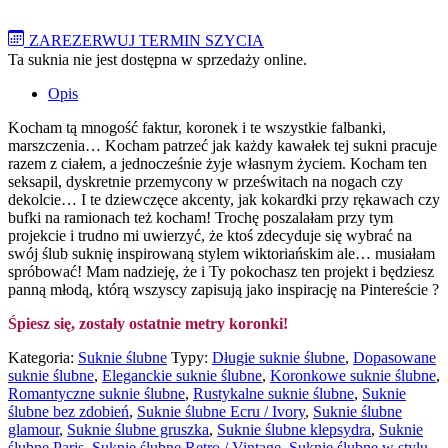
ZAREZERWUJ TERMIN SZYCIA
Ta suknia nie jest dostępna w sprzedaży online.
Opis
Kocham tą mnogość faktur, koronek i te wszystkie falbanki,
marszczenia… Kocham patrzeć jak każdy kawałek tej sukni pracuje
razem z ciałem, a jednocześnie żyje własnym życiem. Kocham ten
seksapil, dyskretnie przemycony w prześwitach na nogach czy
dekolcie… I te dziewczęce akcenty, jak kokardki przy rękawach czy
bufki na ramionach też kocham! Trochę poszalałam przy tym
projekcie i trudno mi uwierzyć, że ktoś zdecyduje się wybrać na
swój ślub suknię inspirowaną stylem wiktoriańskim ale… musiałam
spróbować! Mam nadzieję, że i Ty pokochasz ten projekt i będziesz
panną młodą, którą wszyscy zapisują jako inspirację na Pintereście ?
Śpiesz się, zostały ostatnie metry koronki!
Kategoria:
Suknie ślubne
Typy:
Długie suknie ślubne
,
Dopasowane
suknie ślubne
,
Eleganckie suknie ślubne
,
Koronkowe suknie ślubne
,
Romantyczne suknie ślubne
,
Rustykalne suknie ślubne
,
Suknie
ślubne bez zdobień
,
Suknie ślubne Ecru / Ivory
,
Suknie ślubne
glamour
,
Suknie ślubne gruszka
,
Suknie ślubne klepsydra
,
Suknie
ślubne Paris
,
Suknie ślubne Retro / Vintage
,
Suknie ślubne w stylu