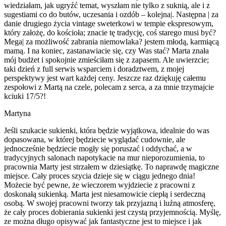
wiedziałam, jak ugryźć temat, wyszłam nie tylko z suknią, ale i z
sugestiami co do butów, uczesania i ozdób – kolejna|. Następna | za
danie drugiego życia vintage sweterkowi w tempie ekspresowym,
który założę, do kościoła; znacie tę tradycję, coś starego musi być?
Mega| za możliwość zabrania niemowlaka? jestem młodą, karmiącą
mamą. I na koniec, zastanawiacie się, czy Was stać? Marta znała
mój budżet i spokojnie zmieściłam się z zapasem. Ale uwierzcie;
taki dzień z full serwis wsparciem i doradztwem, z mojej
perspektywy jest wart każdej ceny. Jeszcze raz dziękuję całemu
zespołowi z Martą na czele, polecam z serca, a za mnie trzymajcie
kciuki 17/5?!
Martyna
Jeśli szukacie sukienki, która będzie wyjątkowa, idealnie do was
dopasowana, w której będziecie wyglądać cudownie, ale
jednocześnie będziecie mogły się poruszać i oddychać, a w
tradycyjnych salonach napotykacie na mur nieporozumienia, to
pracownia Marty jest strzałem w dziesiątkę. To naprawdę magiczne
miejsce. Cały proces szycia dzieje się w ciągu jednego dnia!
Możecie być pewne, że wieczorem wyjdziecie z pracowni z
doskonałą sukienką. Marta jest niesamowicie ciepłą i serdeczną
osobą. W swojej pracowni tworzy tak przyjazną i luźną atmosferę,
że cały proces dobierania sukienki jest czystą przyjemnością. Myślę,
ze można długo opisywać jak fantastyczne jest to miejsce i jak