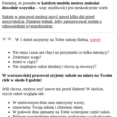
Pamiętaj, że ponadto
w każdym modelu możesz zmieniać
dowolnie wszystko
– więc możliwości jest nieskończenie wiele.
Suknię w pracowni możesz uszyć nawet kilka dni przed
uroczystością. Pamiętaj jednak, żeby zarezerwować termin z
odpowiednim wyprzedzeniem.
W 1 dzień uszyjemy na Tobie suknię ślubną.
więcej
Nie masz czasu ani chęci na przymiarki co kilka miesięcy?
Zmieniasz wagę?
Jesteś w ciąży?
Nie znajdujesz sukni idealnej i chcesz ją stworzyć?
W warszawskiej pracowni szyjemy suknie na miarę na Twoim
ciele w około 8 godzin!
Jeśli chcesz, możesz szyć nawet tuż przed ślubem! W skrócie,
szycie sukni wygląda tak:
W umówionym dniu rano mierzymy wzory,
omawiamy Twoją suknię i zbieramy miarę.
W połowie dnia upinamy na Tobie wykrojone części sukni.
Późnym popołudniem mierzymy, podcinamy i wykańczamy.