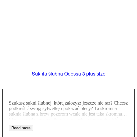
Suknia ślubna Odessa 3 plus size
Szukasz sukni ślubnej, którą założysz jeszcze nie raz? Chcesz
podkreślić swoją sylwetkę i pokazać plecy? Ta skromna
suknia ślubna z brew pozorom wcale nie jest taka skromna…
Plecy są maksymalnie głęboko wycięte, a ramiączka, które
utrzymują suknię na miejscu mogą być albo skrzyżowane na
plecach albo zawiązane na karku. Głębokość dekoltu jest
dowolna, bo szyjąc w naszej pracowni możesz wszystko