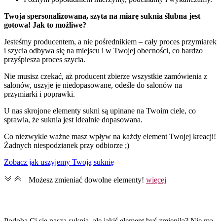
Twoja spersonalizowana, szyta na miarę suknia ślubna jest
gotowa! Jak to możliwe?
Jesteśmy producentem, a nie pośrednikiem – cały proces przymiarek
i szycia odbywa się na miejscu i w Twojej obecności, co bardzo
przyśpiesza proces szycia.
Nie musisz czekać, aż producent zbierze wszystkie zamówienia z
salonów, uszyje je niedopasowane, odeśle do salonów na
przymiarki i poprawki.
U nas skrojone elementy sukni są upinane na Twoim ciele, co
sprawia, że suknia jest idealnie dopasowana.
Co niezwykle ważne masz wpływ na każdy element Twojej kreacji!
Żadnych niespodzianek przy odbiorze ;)
Zobacz jak uszyjemy Twoją suknię
Możesz zmieniać dowolne elementy​!
więcej
Podoba Ci się nasza suknia, ale jakiś element byś zmieniła? Nie ma