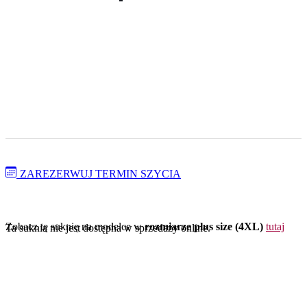
ZAREZERWUJ TERMIN SZYCIA
Zobacz tę suknię na modelce w
rozmiarze plus size (4XL)
tutaj
Ta suknia nie jest dostępna w sprzedaży online.