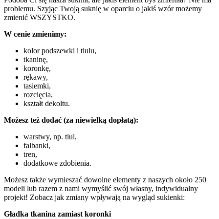
problemu. Szyjąc Twoją suknię w oparciu o jakiś wzór możemy
zmienić WSZYSTKO.
W cenie zmienimy:
kolor podszewki i tiulu,
tkaninę,
koronkę,
rękawy,
tasiemki,
rozcięcia,
kształt dekoltu.
Możesz też dodać (za niewielką dopłatą):
warstwy, np. tiul,
falbanki,
tren,
dodatkowe zdobienia.
Możesz także wymieszać dowolne elementy z naszych około 250
modeli lub razem z nami wymyślić swój własny, indywidualny
projekt! Zobacz jak zmiany wpływają na wygląd sukienki:
Gładka tkanina zamiast koronki