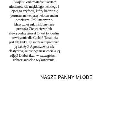
Twoja suknia zostanie uszyta z
niesamowicie miękkiego, lekkiego i
lejącego szyfonu, który będzie się
poruszał nawet przy lekkim ruchu
powietrza. Jeśli marzysz o
klasycznej sukni ślubnej, ale
przeraża Cię jej ciężar lub
niewygodny gorset to jest to idealne
rozwiązanie dla Ciebie! Ta suknia
jest tak lekka, że możesz zapomnieć
ją założyć! A podszewka tak
elastyczna, że nie będziesz chciała jej
zdjąć! Diabeł tkwi w szczegółach -
zobacz subtelne wykończenia.
NASZE PANNY MŁODE