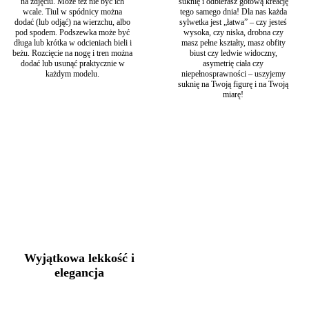
na zdjęciu. Może też nie być ich
suknię i odbierasz gotową kreację
wcale. Tiul w spódnicy można
tego samego dnia! Dla nas każda
dodać (lub odjąć) na wierzchu, albo
sylwetka jest „łatwa” – czy jesteś
pod spodem. Podszewka może być
wysoka, czy niska, drobna czy
długa lub krótka w odcieniach bieli i
masz pełne kształty, masz obfity
beżu. Rozcięcie na nogę i tren można
biust czy ledwie widoczny,
dodać lub usunąć praktycznie w
asymetrię ciała czy
każdym modelu.
niepełnosprawności – uszyjemy
suknię na Twoją figurę i na Twoją
miarę!
Wyjątkowa lekkość i
elegancja