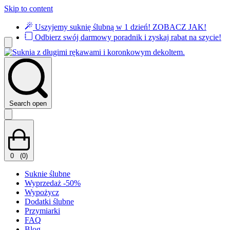
Skip to content
Uszyjemy suknię ślubną w 1 dzień!
ZOBACZ JAK!
Odbierz swój darmowy poradnik i zyskaj rabat na szycie!
Search open
0
(0)
Suknie ślubne
Wyprzedaż -50%
Wypożycz
Dodatki ślubne
Przymiarki
FAQ
Blog