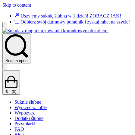
Skip to content
Uszyjemy suknię ślubną w 1 dzień!
ZOBACZ JAK!
Odbierz swój darmowy poradnik i zyskaj rabat na szycie!
Search open
0
(0)
Suknie ślubne
Wyprzedaż -50%
Wypożycz
Dodatki ślubne
Przymiarki
FAQ
Blog