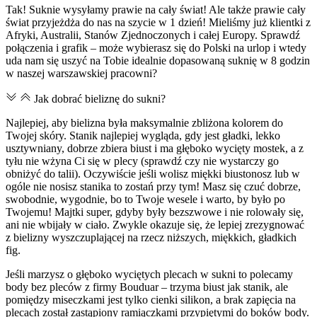
Tak! Suknie wysyłamy prawie na cały świat! Ale także prawie cały
świat przyjeżdża do nas na szycie w 1 dzień! Mieliśmy już klientki z
Afryki, Australii, Stanów Zjednoczonych i całej Europy. Sprawdź
połączenia i grafik – może wybierasz się do Polski na urlop i wtedy
uda nam się uszyć na Tobie idealnie dopasowaną suknię w 8 godzin
w naszej warszawskiej pracowni?
Jak dobrać bieliznę do sukni?
Najlepiej, aby bielizna była maksymalnie zbliżona kolorem do
Twojej skóry. Stanik najlepiej wygląda, gdy jest gładki, lekko
usztywniany, dobrze zbiera biust i ma głęboko wycięty mostek, a z
tyłu nie wżyna Ci się w plecy (sprawdź czy nie wystarczy go
obniżyć do talii). Oczywiście jeśli wolisz miękki biustonosz lub w
ogóle nie nosisz stanika to zostań przy tym! Masz się czuć dobrze,
swobodnie, wygodnie, bo to Twoje wesele i warto, by było po
Twojemu! Majtki super, gdyby były bezszwowe i nie rolowały się,
ani nie wbijały w ciało. Zwykle okazuje się, że lepiej zrezygnować
z bielizny wyszczuplającej na rzecz niższych, miękkich, gładkich
fig.
Jeśli marzysz o głęboko wyciętych plecach w sukni to polecamy
body bez pleców z firmy Bouduar – trzyma biust jak stanik, ale
pomiędzy miseczkami jest tylko cienki silikon, a brak zapięcia na
plecach został zastąpiony ramiączkami przypiętymi do boków body.