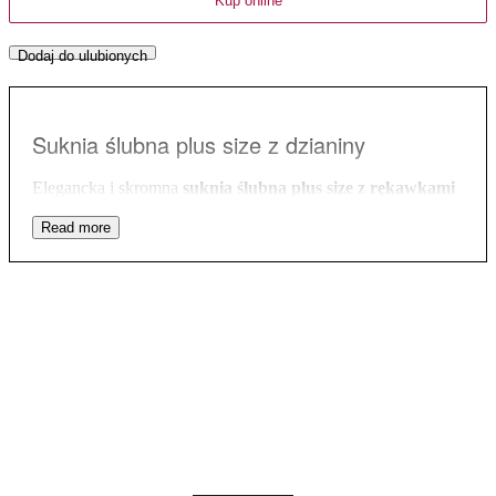
Kup online
Dodaj do ulubionych
Suknia ślubna plus size z dzianiny
Elegancka i skromna
suknia ślubna plus size z rękawkami
¾
to idealna propozycja dla kobiet ceniących sobie wygodę i
oryginalność. Kreacja w kolorze zimnej bieli świetnie
sprawdzi się podczas różnych formalnych, jak i
nieoficjalnych imprez. Uszyta z lekkiej, dzianinowej koronki
zapewnia nie tylko wygodę, ale i lekkość i swobodę przy
każdym ruchu. Dekolt w kształcie łódki, dzięki transparentnej
koronce jest bardzo subtelny i wspaniale sprawdzi się u Pań,
które szukają kompromisu między wyciętym, a
zabudowanym dekoltem. Możliwość założenia stanika jest
dodatkowym atutem zapewniającym pełen komfort i wygodę.
Diagonalny układ wzorów na koronce sprawia, że talia
wydaje się smuklejsza a ozdobne, dopasowane rękawki
wydłużają przedramię i nawiązują do ozdobnego paska
kreacji.
Suknia ślubna plus size
cudownie prezentuje się w
tańcu, sprawiając wrażenie jakby unosiła się nad ziemią.