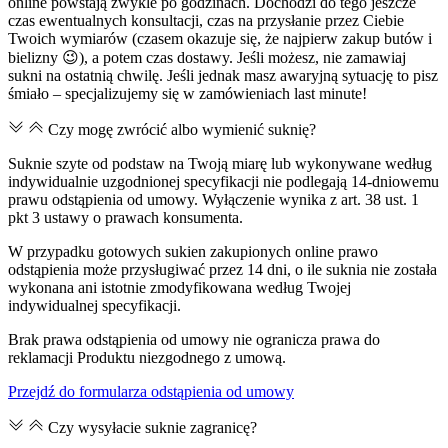
online powstają zwykle po godzinach. Dochodzi do tego jeszcze
czas ewentualnych konsultacji, czas na przysłanie przez Ciebie
Twoich wymiarów (czasem okazuje się, że najpierw zakup butów i
bielizny 😉), a potem czas dostawy. Jeśli możesz, nie zamawiaj
sukni na ostatnią chwilę. Jeśli jednak masz awaryjną sytuację to pisz
śmiało – specjalizujemy się w zamówieniach last minute!
Czy mogę zwrócić albo wymienić suknię?
Suknie szyte od podstaw na Twoją miarę lub wykonywane według
indywidualnie uzgodnionej specyfikacji nie podlegają 14-dniowemu
prawu odstąpienia od umowy. Wyłączenie wynika z art. 38 ust. 1
pkt 3 ustawy o prawach konsumenta.
W przypadku gotowych sukien zakupionych online prawo
odstąpienia może przysługiwać przez 14 dni, o ile suknia nie została
wykonana ani istotnie zmodyfikowana według Twojej
indywidualnej specyfikacji.
Brak prawa odstąpienia od umowy nie ogranicza prawa do
reklamacji Produktu niezgodnego z umową.
Przejdź do formularza odstąpienia od umowy
Czy wysyłacie suknie zagranicę?