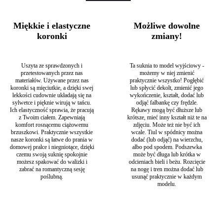
Połączenie fasonu spódnicy z marszczeniem z białą, delikatną
koronką i krótką podszewką sprawia, że całość wygląda
lekko i zwiewnie. Ta skromna suknia ślubna z rękawkami
Miękkie i elastyczne
Możliwe dowolne
sprawdzi się świetnie u posiadaczek sylwetki gruszki czy
koronki
zmiany!
klepsydry, jednak pamiętaj, że bez względu na to jaką
sylwetkę posiadasz, najważniejsze jest to, byś w dniu
swojego ślubu czuła się pięknie i komfortowo. Ogromną
Uszyta ze sprawdzonych i
Ta suknia to model wyjściowy -
zaletą oprócz podkreślonej sylwetki jest wielozadaniowość
przetestowanych przez nas
możemy w niej zmienić
kreacji.
Suknia ślubna plus size z rękawkami ¾
to projekt,
materiałów. Używane przez nas
praktycznie wszystko! Pogłębić
który z łatwością można modyfikować, np. skracając długość
koronki są mięciutkie, a dzięki swej
lub spłycić dekolt, zmienić jego
spódnicy, obcinając rękawki czy po prostu dobierając
lekkości cudownie układają się na
wykończenie, kształt, dodać lub
odpowiednie akcesoria, tworząc tym samym nową,
sylwetce i pięknie wirują w tańcu.
odjąć falbankę czy frędzle.
Ich elastyczność sprawia, że pracują
Rękawy mogą być dłuższe lub
niebanalną stylizację, która świetnie sprawdzi się nawet na
z Twoim ciałem. Zapewniają
krótsze, mieć inny kształt niż te na
mniej zobowiązujące wyjścia.
komfort rosnącemu ciążowemu
zdjęciu. Może też nie być ich
Ten uszyty z lekkiej jak tiul koronki model to doskonała
brzuszkowi. Praktycznie wszystkie
wcale. Tiul w spódnicy można
propozycja dla ceniących sobie wygodę Panien Młodych! W
nasze koronki są łatwe do prania w
dodać (lub odjąć) na wierzchu,
modelu na zdjęciu koronka podszyta jest cielistą podszewką
domowej pralce i niegniotące, dzięki
albo pod spodem. Podszewka
czemu swoją suknię spokojnie
może być długa lub krótka w
ale wiedz, że szyjąc ten model na Twoją miarę możemy
możesz spakować do walizki i
odcieniach bieli i beżu. Rozcięcie
wszystko zmienić! Możemy dodać frędzle lub falbanki,
zabrać na romantyczną sesję
na nogę i tren można dodać lub
dekolt zmienić na bardziej odkryty, rękawy na dłuższe lub
poślubną.
usunąć praktycznie w każdym
całkiem inne a podszewka może być dłuższa i innego koloru
modelu.
– biała lub piaskowa, zamiast cielistej.
Kategoria:
Suknie ślubne plus size
Typy:
Białe suknie ślubne
,
Ciążowe suknie ślubne
,
Długie suknie ślubne
,
Eleganckie suknie
ślubne
,
Klasyczne suknie ślubne
,
Koronkowe suknie ślubne
,
Proste i