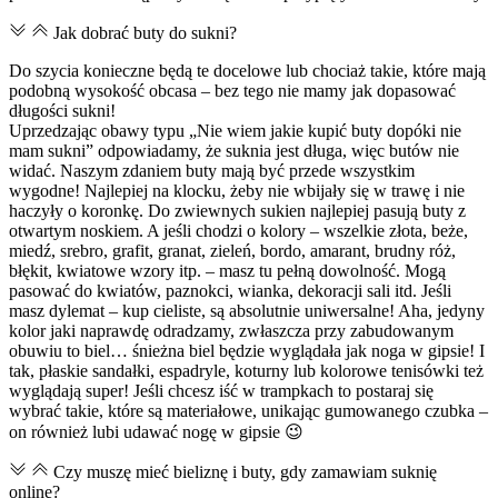
Jak dobrać buty do sukni?
Do szycia konieczne będą te docelowe lub chociaż takie, które mają
podobną wysokość obcasa – bez tego nie mamy jak dopasować
długości sukni!
Uprzedzając obawy typu „Nie wiem jakie kupić buty dopóki nie
mam sukni” odpowiadamy, że suknia jest długa, więc butów nie
widać. Naszym zdaniem buty mają być przede wszystkim
wygodne! Najlepiej na klocku, żeby nie wbijały się w trawę i nie
haczyły o koronkę. Do zwiewnych sukien najlepiej pasują buty z
otwartym noskiem. A jeśli chodzi o kolory – wszelkie złota, beże,
miedź, srebro, grafit, granat, zieleń, bordo, amarant, brudny róż,
błękit, kwiatowe wzory itp. – masz tu pełną dowolność. Mogą
pasować do kwiatów, paznokci, wianka, dekoracji sali itd. Jeśli
masz dylemat – kup cieliste, są absolutnie uniwersalne! Aha, jedyny
kolor jaki naprawdę odradzamy, zwłaszcza przy zabudowanym
obuwiu to biel… śnieżna biel będzie wyglądała jak noga w gipsie! I
tak, płaskie sandałki, espadryle, koturny lub kolorowe tenisówki też
wyglądają super! Jeśli chcesz iść w trampkach to postaraj się
wybrać takie, które są materiałowe, unikając gumowanego czubka –
on również lubi udawać nogę w gipsie 😉
Czy muszę mieć bieliznę i buty, gdy zamawiam suknię
online?