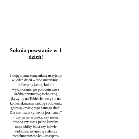
skromne suknie ślubne
,
Romantyczne suknie ślubne
,
Rustykalne
suknie ślubne
,
Suknie na ślub cywilny
,
Suknie ślubne bez zdobień
,
Suknie ślubne dekolt na plecach
,
Suknie ślubne gruszka
,
Suknie
ślubne jabłko
,
Suknie ślubne klepsydra
,
Suknie ślubne na plażę
,
Suknie ślubne odwrócony trójkąt
,
Suknie ślubne Retro / Vintage
,
Suknie ślubne Santorini
,
Suknie ślubne w literę A
,
Suknie ślubne z
dekoltem V
,
Suknie ślubne z dekoltem w łódkę
,
Suknie ślubne z
długim rękawem
,
Zwiewne suknie ślubne
Suknia powstanie w 1
dzień!
Twoją wymarzoną suknię uszyjemy
w jeden dzień – rano mierzymy i
dobieramy fason, kolor i
wykończenia, po południu masz
krótką przymiarkę techniczną
(łączymy na Tobie elementy), a na
koniec skracamy suknię i odbierasz
gotową kreację tego samego dnia!
Dla nas każda sylwetka jest „łatwa”
– czy jesteś wysoka, czy niska,
drobna czy masz pełne kształty,
masz obfity biust czy ledwie
widoczny, asymetrię ciała czy
niepełnosprawności – uszyjemy