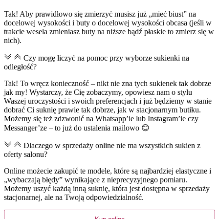
Tak! Aby prawidłowo się zmierzyć musisz już „mieć biust” na
docelowej wysokości i buty o docelowej wysokości obcasa (jeśli w
trakcie wesela zmieniasz buty na niższe bądź płaskie to zmierz się w
nich).
Czy mogę liczyć na pomoc przy wyborze sukienki na
odległość?
Tak! To wręcz konieczność – nikt nie zna tych sukienek tak dobrze
jak my! Wystarczy, że Cię zobaczymy, opowiesz nam o stylu
Waszej uroczystości i swoich preferencjach i już będziemy w stanie
dobrać Ci suknię prawie tak dobrze, jak w stacjonarnym butiku.
Możemy się też zdzwonić na Whatsapp’ie lub Instagram’ie czy
Messanger’ze – to już do ustalenia mailowo 😊
Dlaczego w sprzedaży online nie ma wszystkich sukien z
oferty salonu?
Online możecie zakupić te modele, które są najbardziej elastyczne i
„wybaczają błędy” wynikające z nieprecyzyjnego pomiaru.
Możemy uszyć każdą inną suknię, która jest dostępna w sprzedaży
stacjonarnej, ale na Twoją odpowiedzialność.