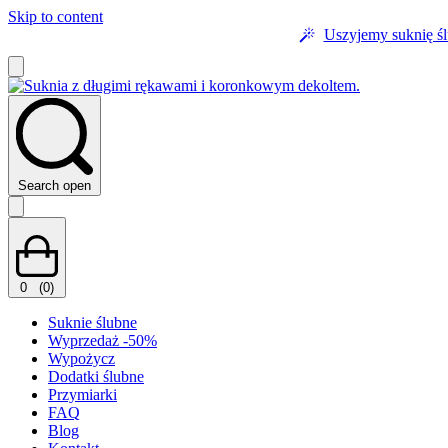
Skip to content
Uszyjemy suknię ś
Search open
0
(0)
Suknie ślubne
Wyprzedaż -50%
Wypożycz
Dodatki ślubne
Przymiarki
FAQ
Blog