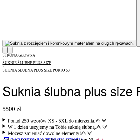
STRONA GŁÓWNA
›
SUKNIE ŚLUBNE PLUS SIZE
›
SUKNIA ŚLUBNA PLUS SIZE PORTO 53
Suknia ślubna plus size 
5500
zł
Ponad 250 wzorów XS - 5XL do mierzenia.
W 1 dzień uszyjemy na Tobie suknię ślubną.
Możesz zmieniać dowolne elementy​!
Zobacz tę suknię na modelce w
rozmiarze M
tutaj