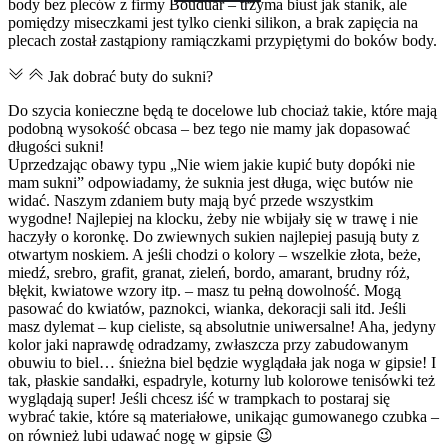
body bez pleców z firmy Bouduar – trzyma biust jak stanik, ale
pomiędzy miseczkami jest tylko cienki silikon, a brak zapięcia na
plecach został zastąpiony ramiączkami przypiętymi do boków body.
Jak dobrać buty do sukni?
Do szycia konieczne będą te docelowe lub chociaż takie, które mają
podobną wysokość obcasa – bez tego nie mamy jak dopasować
długości sukni!
Uprzedzając obawy typu „Nie wiem jakie kupić buty dopóki nie
mam sukni” odpowiadamy, że suknia jest długa, więc butów nie
widać. Naszym zdaniem buty mają być przede wszystkim
wygodne! Najlepiej na klocku, żeby nie wbijały się w trawę i nie
haczyły o koronkę. Do zwiewnych sukien najlepiej pasują buty z
otwartym noskiem. A jeśli chodzi o kolory – wszelkie złota, beże,
miedź, srebro, grafit, granat, zieleń, bordo, amarant, brudny róż,
błękit, kwiatowe wzory itp. – masz tu pełną dowolność. Mogą
pasować do kwiatów, paznokci, wianka, dekoracji sali itd. Jeśli
masz dylemat – kup cieliste, są absolutnie uniwersalne! Aha, jedyny
kolor jaki naprawdę odradzamy, zwłaszcza przy zabudowanym
obuwiu to biel… śnieżna biel będzie wyglądała jak noga w gipsie! I
tak, płaskie sandałki, espadryle, koturny lub kolorowe tenisówki też
wyglądają super! Jeśli chcesz iść w trampkach to postaraj się
wybrać takie, które są materiałowe, unikając gumowanego czubka –
on również lubi udawać nogę w gipsie 😉