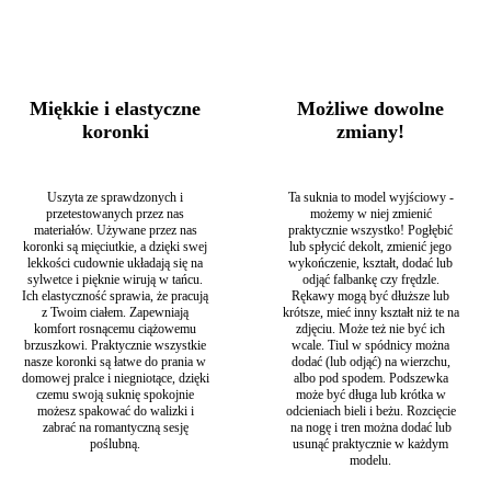
„bułki” pod pachami czy „skrzydła” pod bicepsem ; ) Cały
komplet uszyty jest z bardzo mięsistej, wyrazistej, śnieżno-
białej koronki. Nadaje ona ton całej kreacji – jest na tyle
mocna, że równie dobrze możesz założyć tylko niewielkie
kolczyki i nic więcej nie będzie potrzebne być zrobiła
Miękkie i elastyczne
Możliwe dowolne
piorunujące wrażenie swoją stylizacją! Jeśli zależy Ci na
koronki
zmiany!
bardziej ślubnej odsłonie tego zestawu to wystarczy krótki,
hiszpański lub długi, wąski welon! Po ślubie taki zestaw
może śmiało działać solo – top na pewno nie raz założysz do
jeansów lub spódnicy latem, a spodnie będą idealne zarówno
Uszyta ze sprawdzonych i
Ta suknia to model wyjściowy -
na plażę do kostiumu jak i do eleganckiej koszuli i szpilek na
przetestowanych przez nas
możemy w niej zmienić
specjalne okazje! Pamiętaj, że u nas możesz wszystko
materiałów. Używane przez nas
praktycznie wszystko! Pogłębić
koronki są mięciutkie, a dzięki swej
lub spłycić dekolt, zmienić jego
zmieniać, więc jeśli chcesz by te koronkowe spodnie ślubne
lekkości cudownie układają się na
wykończenie, kształt, dodać lub
zmieniły się w długą spódnicę to nic prostszego! Jeśli nie
sylwetce i pięknie wirują w tańcu.
odjąć falbankę czy frędzle.
lubisz pokazywać brzucha to możemy zrobić z tego zestawu
Ich elastyczność sprawia, że pracują
Rękawy mogą być dłuższe lub
koronkowy kombinezon ślubny !
z Twoim ciałem. Zapewniają
krótsze, mieć inny kształt niż te na
Ślubny komplet – top ze spodniami – to świetna propozycja
komfort rosnącemu ciążowemu
zdjęciu. Może też nie być ich
brzuszkowi. Praktycznie wszystkie
wcale. Tiul w spódnicy można
dla Panien Młodych, które chcą wykorzystać kreację także po
nasze koronki są łatwe do prania w
dodać (lub odjąć) na wierzchu,
ślubie! Pamiętaj jednak, że szyjąc ten model dla Ciebie na
domowej pralce i niegniotące, dzięki
albo pod spodem. Podszewka
miarę możemy zrobić z niego kombinezon lub zamiast spodni
czemu swoją suknię spokojnie
może być długa lub krótka w
zrobić spódnicę albo nawet całą sukienkę!
możesz spakować do walizki i
odcieniach bieli i beżu. Rozcięcie
Kategoria:
Suknie ślubne
Typy:
Białe suknie ślubne
,
Ciążowe suknie
zabrać na romantyczną sesję
na nogę i tren można dodać lub
poślubną.
usunąć praktycznie w każdym
ślubne
,
Długie suknie ślubne
,
Dwuczęściowe suknie ślubne
,
modelu.
Hiszpańskie suknie ślubne
,
Koronkowe suknie ślubne
,
Suknie na
ślub cywilny
,
Suknie ślubne bez zdobień
,
Suknie ślubne gruszka
,