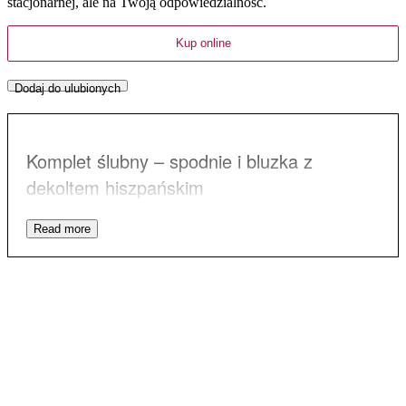
stacjonarnej, ale na Twoją odpowiedzialność.
Kup online
Dodaj do ulubionych
Komplet ślubny – spodnie i bluzka z
dekoltem hiszpańskim
Spodnie do ślubu – czemu nie! Mogą być niesamowicie
oryginalnym i zjawiskowym rozwiązaniem – zwłaszcza takie
uszyte z koronki. Spodnie, które proponujemy są tak
szerokie, że wyglądają jak spódnica – dopóki nie zrobisz
dużego rozkroku : ) W pasie mają szeroką gumę, która
pozwala na zmianę wagi. Nogawki również uwzględnią kilka
kilo na plusie czy minusie. Świetnym rozwiązaniem do tak
szerokich spodni jest niewielki, dopasowany top z odkrytymi
ramionami, który dodaje całej stylizacji kobiecości i elegancji.
Dekolt pięknie odwzorowuje kształtem linię obojczyków, a
falbana zmysłowo spływa z ramion na ręce, zasłaniając
newralgiczne, nielubiane przez wiele kobiet miejsca – jak np.