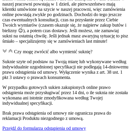
naszej pracowni powstają w 1 dzień, ale pierwszeństwo mają
klientki umówione na szycie w naszej pracowni, więc zamówienia
online powstają zwykle po godzinach. Dochodzi do tego jeszcze
czas ewentualnych konsultacji, czas na przysłanie przez Ciebie
Twoich wymiarów (czasem okazuje się, że najpierw zakup butów i
bielizny 😉), a potem czas dostawy. Jeśli możesz, nie zamawiaj
sukni na ostatnią chwilę. Jeśli jednak masz awaryjną sytuację to pisz
śmiało – specjalizujemy się w zamówieniach last minute!
Czy mogę zwrócić albo wymienić suknię?
Suknie szyte od podstaw na Twoją miarę lub wykonywane według
indywidualnie uzgodnionej specyfikacji nie podlegają 14-dniowemu
prawu odstąpienia od umowy. Wyłączenie wynika z art. 38 ust. 1
pkt 3 ustawy o prawach konsumenta.
W przypadku gotowych sukien zakupionych online prawo
odstąpienia może przysługiwać przez 14 dni, o ile suknia nie została
wykonana ani istotnie zmodyfikowana według Twojej
indywidualnej specyfikacji.
Brak prawa odstąpienia od umowy nie ogranicza prawa do
reklamacji Produktu niezgodnego z umową.
Przejdź do formularza odstąpienia od umowy