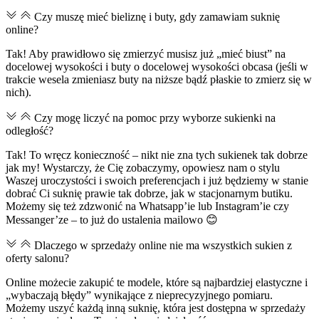
Czy muszę mieć bieliznę i buty, gdy zamawiam suknię
online?
Tak! Aby prawidłowo się zmierzyć musisz już „mieć biust” na
docelowej wysokości i buty o docelowej wysokości obcasa (jeśli w
trakcie wesela zmieniasz buty na niższe bądź płaskie to zmierz się w
nich).
Czy mogę liczyć na pomoc przy wyborze sukienki na
odległość?
Tak! To wręcz konieczność – nikt nie zna tych sukienek tak dobrze
jak my! Wystarczy, że Cię zobaczymy, opowiesz nam o stylu
Waszej uroczystości i swoich preferencjach i już będziemy w stanie
dobrać Ci suknię prawie tak dobrze, jak w stacjonarnym butiku.
Możemy się też zdzwonić na Whatsapp’ie lub Instagram’ie czy
Messanger’ze – to już do ustalenia mailowo 😊
Dlaczego w sprzedaży online nie ma wszystkich sukien z
oferty salonu?
Online możecie zakupić te modele, które są najbardziej elastyczne i
„wybaczają błędy” wynikające z nieprecyzyjnego pomiaru.
Możemy uszyć każdą inną suknię, która jest dostępna w sprzedaży