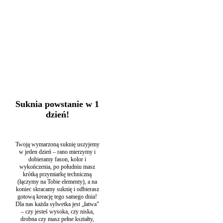
Suknie ślubne klepsydra
,
Suknie ślubne na plażę
,
Suknie ślubne
odwrócony trójkąt
,
Suknie ślubne Santorini
,
Suknie ślubne z
falbanami
,
Suknie ślubne z odkrytymi ramionami
Suknia powstanie w 1
dzień!
Twoją wymarzoną suknię uszyjemy
w jeden dzień – rano mierzymy i
dobieramy fason, kolor i
wykończenia, po południu masz
krótką przymiarkę techniczną
(łączymy na Tobie elementy), a na
koniec skracamy suknię i odbierasz
gotową kreację tego samego dnia!
Dla nas każda sylwetka jest „łatwa”
– czy jesteś wysoka, czy niska,
drobna czy masz pełne kształty,