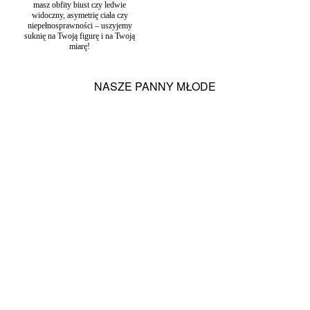
masz obfity biust czy ledwie
widoczny, asymetrię ciała czy
niepełnosprawności – uszyjemy
suknię na Twoją figurę i na Twoją
miarę!
NASZE PANNY MŁODE