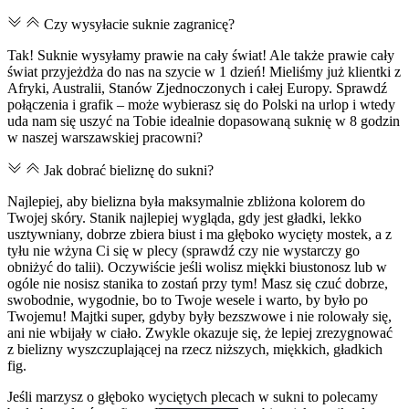
Czy wysyłacie suknie zagranicę?
Tak! Suknie wysyłamy prawie na cały świat! Ale także prawie cały
świat przyjeżdża do nas na szycie w 1 dzień! Mieliśmy już klientki z
Afryki, Australii, Stanów Zjednoczonych i całej Europy. Sprawdź
połączenia i grafik – może wybierasz się do Polski na urlop i wtedy
uda nam się uszyć na Tobie idealnie dopasowaną suknię w 8 godzin
w naszej warszawskiej pracowni?
Jak dobrać bieliznę do sukni?
Najlepiej, aby bielizna była maksymalnie zbliżona kolorem do
Twojej skóry. Stanik najlepiej wygląda, gdy jest gładki, lekko
usztywniany, dobrze zbiera biust i ma głęboko wycięty mostek, a z
tyłu nie wżyna Ci się w plecy (sprawdź czy nie wystarczy go
obniżyć do talii). Oczywiście jeśli wolisz miękki biustonosz lub w
ogóle nie nosisz stanika to zostań przy tym! Masz się czuć dobrze,
swobodnie, wygodnie, bo to Twoje wesele i warto, by było po
Twojemu! Majtki super, gdyby były bezszwowe i nie rolowały się,
ani nie wbijały w ciało. Zwykle okazuje się, że lepiej zrezygnować
z bielizny wyszczuplającej na rzecz niższych, miękkich, gładkich
fig.
Jeśli marzysz o głęboko wyciętych plecach w sukni to polecamy