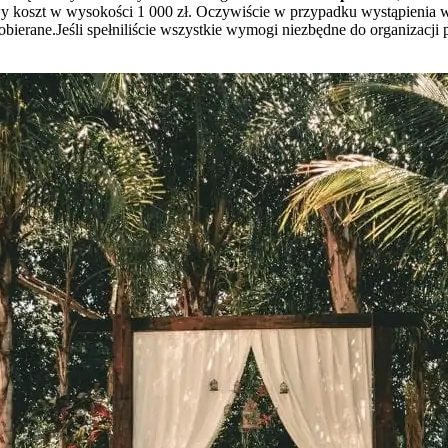
owy koszt w wysokości 1 000 zł. Oczywiście w przypadku wystąpienia w
ierane.Jeśli spełniliście wszystkie wymogi niezbędne do organizacj