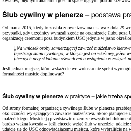
kwiatów, pięknymi altanami i gośćmi spacerującymi pośród krzewów 
– podstawa pr
Ślub cywilny w plenerze
Od marca 2015, kiedy to została znowelizowana ustawa z dnia 29 wrz
przypadki, gdy urzędnicy wyrażali zgodę na organizację ślubu poza
organizację ceremonii poza budynkiem USC jedynie w jasno określony
„Na wniosek osoby zamierzającej zawrzeć małżeństwo kierowni
rejestracji stanu cywilnego, w którym jest on właściwy, jeże
obecnych przy składaniu oświadczeń o wstąpieniu w związek m
Jeśli jednak miejsce, które wskażecie we wniosku nie spełni wymog
formalności musicie dopilnować?
Ślub cywilny w plenerze
w praktyce – jakie trzeba s
Od strony formalnej organizacja cywilnego ślubu w plenerze przebie
okoliczności wyłączających zawarcie małżeństwa. Skoro planujecie z
małżeńskiego. Musicie ją przedstawić razem ze wszystkimi dokumenta
bardzo ważna kwestia – jeśli chcecie wziąć ślub w urzędzie, udajcie
udajcie się do USC odpowiadającemu miejscu, które wybraliście na