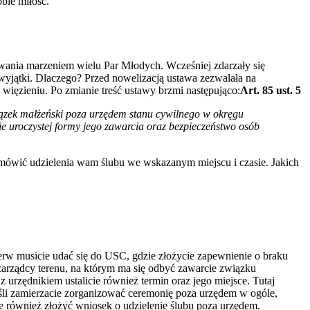
bie miłość.
owania marzeniem wielu Par Młodych. Wcześniej zdarzały się
yjątki. Dlaczego? Przed nowelizacją ustawa zezwalała na
więzieniu. Po zmianie treść ustawy brzmi następująco:
Art. 85 ust. 5
ązek małżeński poza urzędem stanu cywilnego w okręgu
ie uroczystej formy jego zawarcia oraz bezpieczeństwo osób
dmówić udzielenia wam ślubu we wskazanym miejscu i czasie. Jakich
erw musicie udać się do USC, gdzie złożycie zapewnienie o braku
 zarządcy terenu, na którym ma się odbyć zawarcie związku
rzędnikiem ustalicie również termin oraz jego miejsce. Tutaj
jeśli zamierzacie zorganizować ceremonię poza urzędem w ogóle,
ie również złożyć wniosek o udzielenie ślubu poza urzędem.