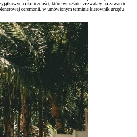
yjątkowych okoliczności, które wcześniej zezwalały na zawarcie
i plenerowej ceremonii, w umówionym terminie kierownik urzędu