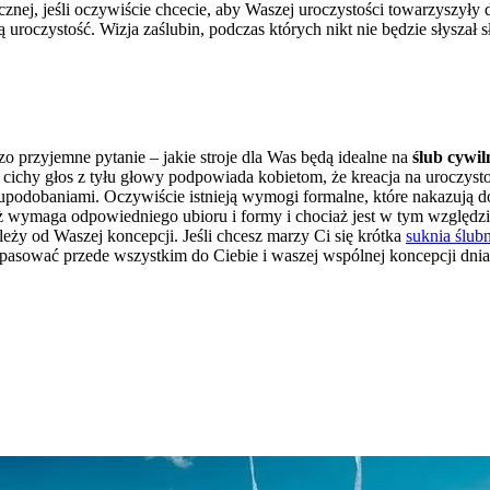
cznej, jeśli oczywiście chcecie, aby Waszej uroczystości towarzyszyły
uroczystość. Wizja zaślubin, podczas których nikt nie będzie słyszał s
o przyjemne pytanie – jakie stroje dla Was będą idealne na
ślub cywil
iś cichy głos z tyłu głowy podpowiada kobietom, że kreacja na uroczys
i upodobaniami. Oczywiście istnieją wymogi formalne, które nakazują do
eż wymaga odpowiedniego ubioru i formy i chociaż jest w tym względzie
eży od Waszej koncepcji. Jeśli chcesz marzy Ci się krótka
suknia ślub
pasować przede wszystkim do Ciebie i waszej wspólnej koncepcji dnia