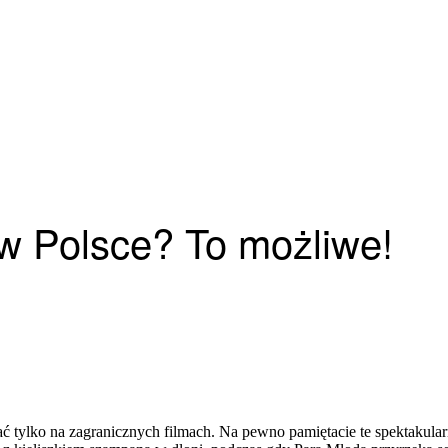
 w Polsce? To możliwe!
 tylko na zagranicznych filmach. Na pewno pamiętacie te spektakularn