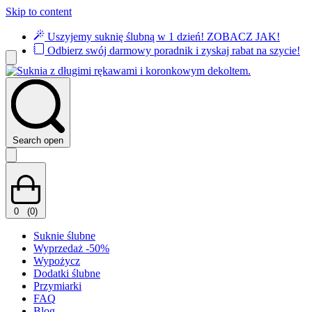
Skip to content
Uszyjemy suknię ślubną w 1 dzień!
ZOBACZ JAK!
Odbierz swój darmowy poradnik i zyskaj rabat na szycie!
Search open
0
(0)
Suknie ślubne
Wyprzedaż -50%
Wypożycz
Dodatki ślubne
Przymiarki
FAQ
Blog