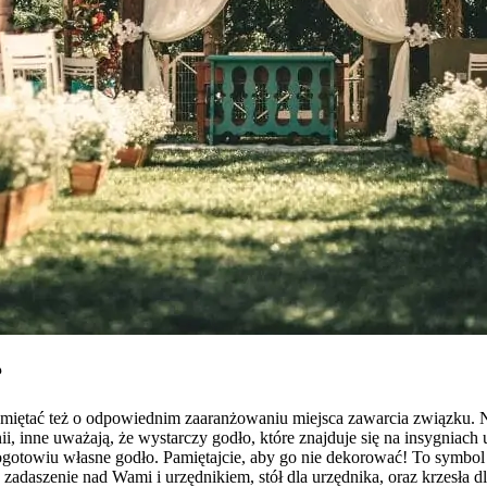
?
pamiętać też o odpowiednim zaaranżowaniu miejsca zawarcia związku. 
nne uważają, że wystarczy godło, które znajduje się na insygniach ur
ogotowiu własne godło. Pamiętajcie, aby go nie dekorować! To symbo
adaszenie nad Wami i urzędnikiem, stół dla urzędnika, oraz krzesła dl