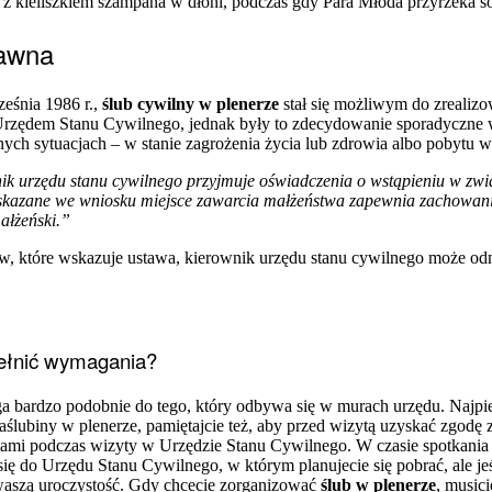
z kieliszkiem szampana w dłoni, podczas gdy Para Młoda przyrzeka so
awna
eśnia 1986 r.,
ślub cywilny w plenerze
stał się możliwym do zrealiz
 Urzędem Stanu Cywilnego, jednak były to zdecydowanie sporadyczne w
ch sytuacjach – w stanie zagrożenia życia lub zdrowia albo pobytu w 
k urzędu stanu cywilnego przyjmuje oświadczenia o wstąpieniu w zwi
li wskazane we wniosku miejsce zawarcia małżeństwa zapewnia zachowan
ałżeński.”
ów, które wskazuje ustawa, kierownik urzędu stanu cywilnego może o
pełnić wymagania?
ga bardzo podobnie do tego, który odbywa się w murach urzędu. Najpi
aślubiny w plenerze, pamiętajcie też, aby przed wizytą uzyskać zgodę
mi podczas wizyty w Urzędzie Stanu Cywilnego. W czasie spotkania z u
 się do Urzędu Stanu Cywilnego, w którym planujecie się pobrać, ale 
 waszą uroczystość. Gdy chcecie zorganizować
ślub w plenerze
, music