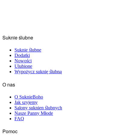
Suknie ślubne
Suknie ślubne
Dodatki
Nowości
Ulubione
Wypożycz suknię ślubną
O nas
O SuknieBoho
Jak szyjemy
Salony suknien ślubnych
Nasze Panny Młode
FAQ
Pomoc