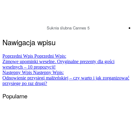
Suknia ślubna Cannes 5
Nawigacja wpisu
Poprzedni Wpis
Poprzedni Wpis:
Zimowe upominki weselne. Oryginalne prezenty dla gości
weselnych – 10 propozycji!
Następny Wpis
Następny Wpis:
Odnowienie przysięgi małżeńskiej – czy warto i jak zorganizować
przysięgę po raz drugi?
Popularne