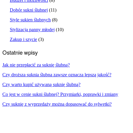
Budżet i możliwości
(8)
Dobór sukni ślubnej
(11)
Style sukien ślubnych
(8)
Stylizacja panny młodej
(10)
Zakup i szycie
(3)
Ostatnie wpisy
Jak nie przepłacić za suknię ślubną?
Czy droższa suknia ślubna zawsze oznacza lepszą jakość?
Czy warto kupić używaną suknię ślubną?
Co jest w cenie sukni ślubnej? Przymiarki, poprawki i zmiany
Czy suknię z wyprzedaży można dopasować do sylwetki?