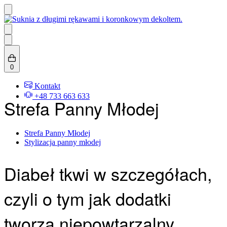
Skip
to
content
Search
open
0
(0)
Kontakt
+48 733 663 633
Strefa Panny Młodej
Posted
Strefa Panny Młodej
in
Stylizacja panny młodej
Diabeł tkwi w szczegółach,
czyli o tym jak dodatki
tworzą niepowtarzalny