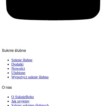
Suknie ślubne
Suknie ślubne
Dodatki
Nowości
Ulubione
Wypożycz suknię ślubną
O nas
O SuknieBoho
Jak szyjemy
Salony suknien ślubnych