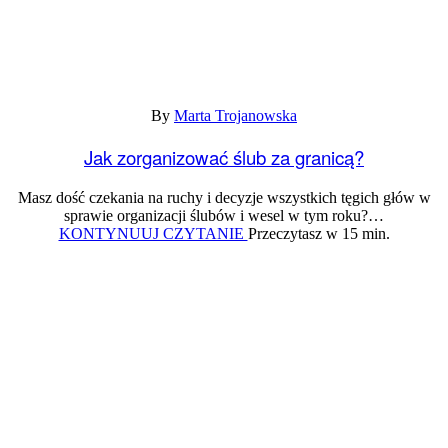
By
Marta Trojanowska
Jak zorganizować ślub za granicą?
Masz dość czekania na ruchy i decyzje wszystkich tęgich głów w
sprawie organizacji ślubów i wesel w tym roku?…
Jak
KONTYNUUJ CZYTANIE
Przeczytasz w 15 min.
zorganizować
ślub
za
granicą?