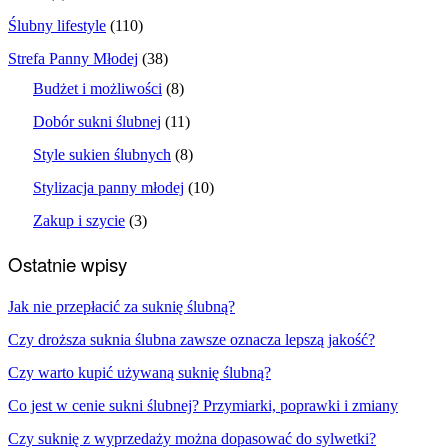
Ślubny lifestyle
(110)
Strefa Panny Młodej
(38)
Budżet i możliwości
(8)
Dobór sukni ślubnej
(11)
Style sukien ślubnych
(8)
Stylizacja panny młodej
(10)
Zakup i szycie
(3)
Ostatnie wpisy
Jak nie przepłacić za suknię ślubną?
Czy droższa suknia ślubna zawsze oznacza lepszą jakość?
Czy warto kupić używaną suknię ślubną?
Co jest w cenie sukni ślubnej? Przymiarki, poprawki i zmiany
Czy suknię z wyprzedaży można dopasować do sylwetki?