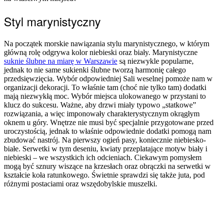
Styl marynistyczny
Na początek morskie nawiązania stylu marynistycznego, w którym
główną rolę odgrywa kolor niebieski oraz biały. Marynistyczne
suknie ślubne na miarę w Warszawie
są niezwykle popularne,
jednak to nie same sukienki ślubne tworzą harmonię całego
przedsięwzięcia. Wybór odpowiedniej Sali weselnej pomoże nam w
organizacji dekoracji. To właśnie tam (choć nie tylko tam) dodatki
mają niezwykłą moc. Wybór miejsca ulokowanego w przystani to
klucz do sukcesu. Ważne, aby drzwi miały typowo „statkowe”
rozwiązania, a więc imponowały charakterystycznym okrągłym
oknem u góry. Wnętrze nie musi być specjalnie przygotowane przed
uroczystością, jednak to właśnie odpowiednie dodatki pomogą nam
zbudować nastrój. Na pierwszy ogień pasy, koniecznie niebiesko-
białe. Serwetki w tym deseniu, kwiaty przeplatające motyw biały i
niebieski – we wszystkich ich odcieniach. Ciekawym pomysłem
mogą być sznury wiszące na krzesłach oraz obrączki na serwetki w
kształcie koła ratunkowego. Świetnie sprawdzi się także juta, pod
różnymi postaciami oraz wszędobylskie muszelki.