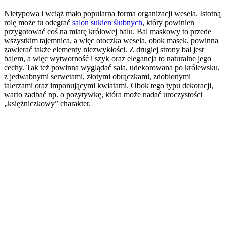
Nietypowa i wciąż mało popularna forma organizacji wesela. Istotną
rolę może tu odegrać
salon sukien ślubnych
, który powinien
przygotować coś na miarę królowej balu. Bal maskowy to przede
wszystkim tajemnica, a więc otoczka wesela, obok masek, powinna
zawierać także elementy niezwykłości. Z drugiej strony bal jest
balem, a więc wytworność i szyk oraz elegancja to naturalne jego
cechy. Tak też powinna wyglądać sala, udekorowana po królewsku,
z jedwabnymi serwetami, złotymi obrączkami, zdobionymi
talerzami oraz imponującymi kwiatami. Obok tego typu dekoracji,
warto zadbać np. o pozytywkę, która może nadać uroczystości
„księżniczkowy” charakter.