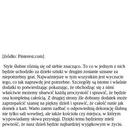
[źródło: Pinterest.com]
Style ślubne różnią się od siebie znacząco. To co w jednym z nich
będzie uchodziło za dzieło sztuki w drugim zostanie uznane za
niepotrzebny grat. Najważniejsze w tym wszystkim jest wyczucie
tego, co tak naprawdę jest potrzebne. Szczegóły są istotne i właśnie
dodatki to potwierdzając pokazując, że obchodząc się z nimi
właściwie możemy ubarwić każdą uroczystość i sprawić, że będzie
ona kompletną całością. Z drugiej strony źle dobrany dodatek może
zaprzepaścić szansę na piękny dzień i sprawić, że całość runie jak
domek z kart. Warto zatem zadbać o odpowiednią dekorację ślubną
nie tylko sali weselnej, ale także kościoła czy miejsca, w którym
wypowiadamy słowa przysięgi. Dzięki temu będziemy mieli
pewność, że nasz dzień będzie najbardziej wyjątkowym w życiu.