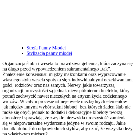
Posted
Strefa Panny Młodej
in
Stylizacja panny młodej
Organizacja ślubu i wesela to prawdziwa gehenna, która zaczyna się
na długo przed wypowiedzeniem sakramentalnego „tak”.
Znalezienie konsensusu między małżonkami oraz wypracowanie
własnego stylu wesela spotyka się z indywidualnymi oczekiwaniami
gości, rodziców oraz nas samych. Nerwy, jakie towarzyszą
organizacji uroczystości są jednak niewspółmierne do efektu, który
potrafi zachwycić nawet nieczułych na artyzm życia codziennego
widzów. W całym procesie istnieje wiele niezbędnych elementów
jak między innymi wybór sukni ślubnej, bez których żaden ślub nie
może się obyć, jednak to dodatki i dekoracyjne bibeloty tworzą
atmosferę i sprawiają, że zwykle niezwykła uroczystość zamienia
się w niepowtarzalne wydarzenie jedyne w swoim rodzaju. Jakie
dodatki dobrać do odpowiednich stylów, aby czuć, że wszystko leży
na właściwym miejscu?