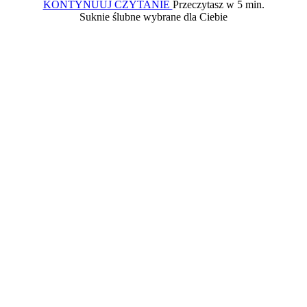
Ślub
KONTYNUUJ CZYTANIE
Przeczytasz w 5 min.
kościelny
Suknie ślubne wybrane dla Ciebie
jednostronny
–
kwestie
formalne