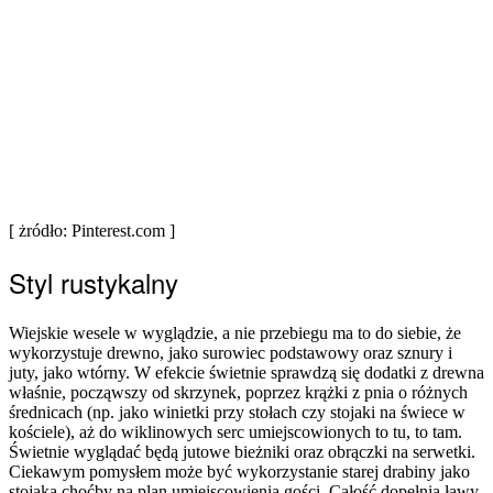
[ żródło: Pinterest.com ]
Styl rustykalny
Wiejskie wesele w wyglądzie, a nie przebiegu ma to do siebie, że
wykorzystuje drewno, jako surowiec podstawowy oraz sznury i
juty, jako wtórny. W efekcie świetnie sprawdzą się dodatki z drewna
właśnie, począwszy od skrzynek, poprzez krążki z pnia o różnych
średnicach (np. jako winietki przy stołach czy stojaki na świece w
kościele), aż do wiklinowych serc umiejscowionych to tu, to tam.
Świetnie wyglądać będą jutowe bieżniki oraz obrączki na serwetki.
Ciekawym pomysłem może być wykorzystanie starej drabiny jako
stojaka choćby na plan umiejscowienia gości. Całość dopełnią ławy,