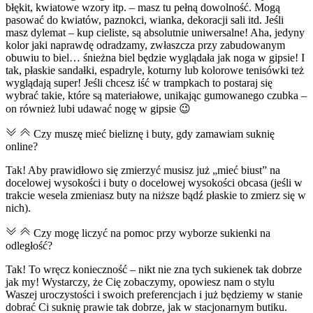
błękit, kwiatowe wzory itp. – masz tu pełną dowolność. Mogą
pasować do kwiatów, paznokci, wianka, dekoracji sali itd. Jeśli
masz dylemat – kup cieliste, są absolutnie uniwersalne! Aha, jedyny
kolor jaki naprawdę odradzamy, zwłaszcza przy zabudowanym
obuwiu to biel… śnieżna biel będzie wyglądała jak noga w gipsie! I
tak, płaskie sandałki, espadryle, koturny lub kolorowe tenisówki też
wyglądają super! Jeśli chcesz iść w trampkach to postaraj się
wybrać takie, które są materiałowe, unikając gumowanego czubka –
on również lubi udawać nogę w gipsie 😉
Czy muszę mieć bieliznę i buty, gdy zamawiam suknię
online?
Tak! Aby prawidłowo się zmierzyć musisz już „mieć biust” na
docelowej wysokości i buty o docelowej wysokości obcasa (jeśli w
trakcie wesela zmieniasz buty na niższe bądź płaskie to zmierz się w
nich).
Czy mogę liczyć na pomoc przy wyborze sukienki na
odległość?
Tak! To wręcz konieczność – nikt nie zna tych sukienek tak dobrze
jak my! Wystarczy, że Cię zobaczymy, opowiesz nam o stylu
Waszej uroczystości i swoich preferencjach i już będziemy w stanie
dobrać Ci suknię prawie tak dobrze, jak w stacjonarnym butiku.