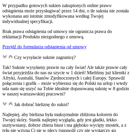
W przypadku gotowych sukien zakupionych online prawo
odstąpienia może przysługiwać przez 14 dni, o ile suknia nie została
wykonana ani istotnie zmodyfikowana według Twojej
indywidualnej specyfikacji.
Brak prawa odstąpienia od umowy nie ogranicza prawa do
reklamacji Produktu niezgodnego z umową.
Przejdź do formularza odstąpienia od umowy
Czy wysyłacie suknie zagranicę?
Tak! Suknie wysyłamy prawie na cały świat! Ale także prawie cały
świat przyjeżdża do nas na szycie w 1 dzień! Mieliśmy już klientki z
Afryki, Australii, Stanów Zjednoczonych i całej Europy. Sprawdź
połączenia i grafik – może wybierasz się do Polski na urlop i wtedy
uda nam się uszyć na Tobie idealnie dopasowaną suknię w 8 godzin
w naszej warszawskiej pracowni?
Jak dobrać bieliznę do sukni?
Najlepiej, aby bielizna była maksymalnie zbliżona kolorem do
Twojej skóry. Stanik najlepiej wygląda, gdy jest gładki, lekko
usztywniany, dobrze zbiera biust i ma głęboko wycięty mostek, a z
tyłu nie wżyna Ci się w plecy (sprawdź czy nie wystarczy go