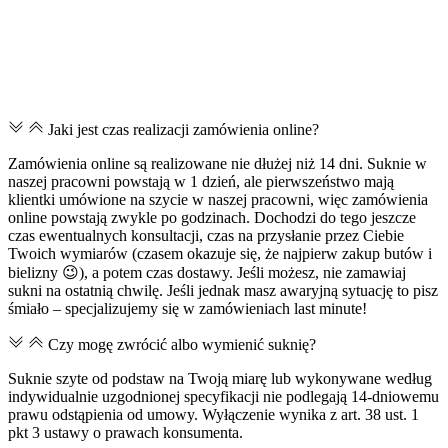
Jaki jest czas realizacji zamówienia online?
Zamówienia online są realizowane nie dłużej niż 14 dni. Suknie w
naszej pracowni powstają w 1 dzień, ale pierwszeństwo mają
klientki umówione na szycie w naszej pracowni, więc zamówienia
online powstają zwykle po godzinach. Dochodzi do tego jeszcze
czas ewentualnych konsultacji, czas na przysłanie przez Ciebie
Twoich wymiarów (czasem okazuje się, że najpierw zakup butów i
bielizny 😉), a potem czas dostawy. Jeśli możesz, nie zamawiaj
sukni na ostatnią chwilę. Jeśli jednak masz awaryjną sytuację to pisz
śmiało – specjalizujemy się w zamówieniach last minute!
Czy mogę zwrócić albo wymienić suknię?
Suknie szyte od podstaw na Twoją miarę lub wykonywane według
indywidualnie uzgodnionej specyfikacji nie podlegają 14-dniowemu
prawu odstąpienia od umowy. Wyłączenie wynika z art. 38 ust. 1
pkt 3 ustawy o prawach konsumenta.