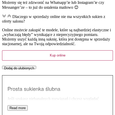
Możemy się też zdzwonić na Whatsapp’ie lub Instagram’ie czy
Messanger’ze – to już do ustalenia mailowo 😊
Dlaczego w sprzedaży online nie ma wszystkich sukien z
oferty salonu?
Online możecie zakupić te modele, które są najbardziej elastyczne i
„wybaczają błędy” wynikające z nieprecyzyjnego pomiaru.
Możemy uszyć każdą inną suknię, która jest dostępna w sprzedaży
stacjonarnej, ale na Twoją odpowiedzialność.
Kup online
Dodaj do ulubionych
Prosta sukienka ślubna
Jeśli szukasz niebanalnych rozwiązań i chcesz wyglądać
wyjątkowo, spójrz na ten model. Ta
delikatna
suknia ślubna
to jedna propozycji
dwuczęściowego kompletu
w kolekcji
Porto. Jest to idealne rozwiązanie dla tych Panien Młodych,