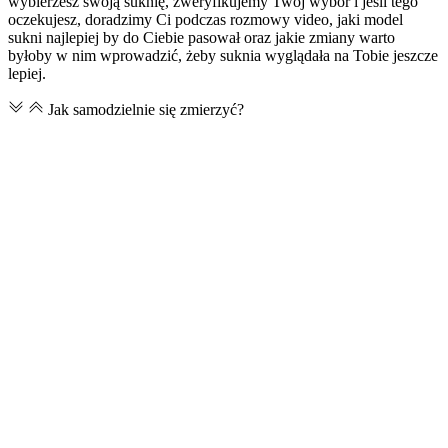
wybierzesz swoją suknię, zweryfikujemy Twój wybór i jeśli tego
oczekujesz, doradzimy Ci podczas rozmowy video, jaki model
sukni najlepiej by do Ciebie pasował oraz jakie zmiany warto
byłoby w nim wprowadzić, żeby suknia wyglądała na Tobie jeszcze
lepiej.
Jak samodzielnie się zmierzyć?