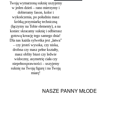
Twoją wymarzoną suknię uszyjemy
który będziesz mogła wykorzystać po ślubie na wiele innych
w jeden dzień – rano mierzymy i
okazji, czy to razem, czy osobno.
dobieramy fason, kolor i
Kategoria:
Suknie ślubne
Typy:
Długie suknie ślubne
,
wykończenia, po południu masz
Dwuczęściowe suknie ślubne
,
Gładkie suknie ślubne
,
Koronkowe
krótką przymiarkę techniczną
suknie ślubne
,
Rustykalne suknie ślubne
,
Suknie na ślub cywilny
,
(łączymy na Tobie elementy), a na
Suknie ślubne bez zdobień
,
Suknie ślubne Ecru / Ivory
,
Suknie
koniec skracamy suknię i odbierasz
ślubne gruszka
,
Suknie ślubne klepsydra
,
Suknie ślubne Muślin /
gotową kreację tego samego dnia!
Szyfon
,
Suknie ślubne Porto
,
Suknie ślubne w literę A
,
Suknie
Dla nas każda sylwetka jest „łatwa”
ślubne z dekoltem pod szyję
,
Suknie ślubne z dekoltem w łódkę
,
– czy jesteś wysoka, czy niska,
Suknie ślubne z krótkim rękawem
,
Zwiewne suknie ślubne
drobna czy masz pełne kształty,
masz obfity biust czy ledwie
widoczny, asymetrię ciała czy
niepełnosprawności – uszyjemy
suknię na Twoją figurę i na Twoją
miarę!
NASZE PANNY MŁODE