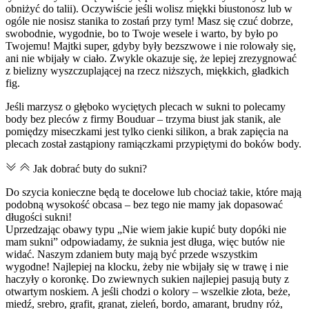
obniżyć do talii). Oczywiście jeśli wolisz miękki biustonosz lub w
ogóle nie nosisz stanika to zostań przy tym! Masz się czuć dobrze,
swobodnie, wygodnie, bo to Twoje wesele i warto, by było po
Twojemu! Majtki super, gdyby były bezszwowe i nie rolowały się,
ani nie wbijały w ciało. Zwykle okazuje się, że lepiej zrezygnować
z bielizny wyszczuplającej na rzecz niższych, miękkich, gładkich
fig.
Jeśli marzysz o głęboko wyciętych plecach w sukni to polecamy
body bez pleców z firmy Bouduar – trzyma biust jak stanik, ale
pomiędzy miseczkami jest tylko cienki silikon, a brak zapięcia na
plecach został zastąpiony ramiączkami przypiętymi do boków body.
Jak dobrać buty do sukni?
Do szycia konieczne będą te docelowe lub chociaż takie, które mają
podobną wysokość obcasa – bez tego nie mamy jak dopasować
długości sukni!
Uprzedzając obawy typu „Nie wiem jakie kupić buty dopóki nie
mam sukni” odpowiadamy, że suknia jest długa, więc butów nie
widać. Naszym zdaniem buty mają być przede wszystkim
wygodne! Najlepiej na klocku, żeby nie wbijały się w trawę i nie
haczyły o koronkę. Do zwiewnych sukien najlepiej pasują buty z
otwartym noskiem. A jeśli chodzi o kolory – wszelkie złota, beże,
miedź, srebro, grafit, granat, zieleń, bordo, amarant, brudny róż,