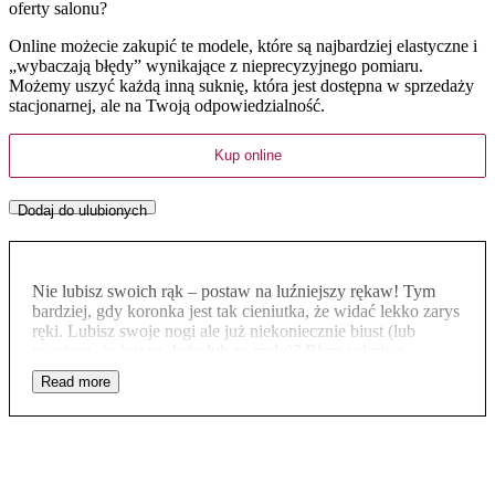
oferty salonu?
Online możecie zakupić te modele, które są najbardziej elastyczne i
„wybaczają błędy” wynikające z nieprecyzyjnego pomiaru.
Możemy uszyć każdą inną suknię, która jest dostępna w sprzedaży
stacjonarnej, ale na Twoją odpowiedzialność.
Kup online
Dodaj do ulubionych
Nie lubisz swoich rąk – postaw na luźniejszy rękaw! Tym
bardziej, gdy koronka jest tak cieniutka, że widać lekko zarys
ręki. Lubisz swoje nogi ale już niekoniecznie biust (lub
uważasz, że jest za duży lub za mały)? Bierz suknię z
rozporkiem, którego nikt nie przeoczy plus dekolt w
łódeczkę, ale z wyciętą podszewką, by Cię nie przytłoczył!
Ten model, to kolejny ukłon w stronę kobiet, które kochają
dół jaśniejszy od góry sukni, ale znowu – po mojemu! Co to
znaczy? To, że wszystko w tej sukni jest zrobione tak, by nie
cięła Cię na 2 kawałki w poziomie i by – mimo
zabudowanego dekoltu i długiego rękawa – wyglądała lekko,