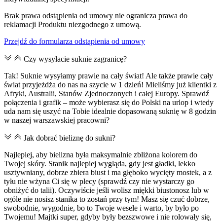
Brak prawa odstąpienia od umowy nie ogranicza prawa do
reklamacji Produktu niezgodnego z umową.
Przejdź do formularza odstąpienia od umowy
Czy wysyłacie suknie zagranicę?
Tak! Suknie wysyłamy prawie na cały świat! Ale także prawie cały
świat przyjeżdża do nas na szycie w 1 dzień! Mieliśmy już klientki z
Afryki, Australii, Stanów Zjednoczonych i całej Europy. Sprawdź
połączenia i grafik – może wybierasz się do Polski na urlop i wtedy
uda nam się uszyć na Tobie idealnie dopasowaną suknię w 8 godzin
w naszej warszawskiej pracowni?
Jak dobrać bieliznę do sukni?
Najlepiej, aby bielizna była maksymalnie zbliżona kolorem do
Twojej skóry. Stanik najlepiej wygląda, gdy jest gładki, lekko
usztywniany, dobrze zbiera biust i ma głęboko wycięty mostek, a z
tyłu nie wżyna Ci się w plecy (sprawdź czy nie wystarczy go
obniżyć do talii). Oczywiście jeśli wolisz miękki biustonosz lub w
ogóle nie nosisz stanika to zostań przy tym! Masz się czuć dobrze,
swobodnie, wygodnie, bo to Twoje wesele i warto, by było po
Twojemu! Majtki super, gdyby były bezszwowe i nie rolowały się,