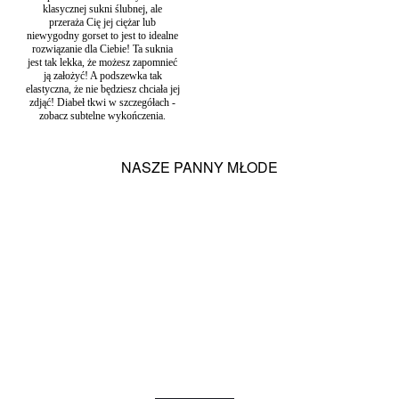
klasycznej sukni ślubnej, ale
przeraża Cię jej ciężar lub
niewygodny gorset to jest to idealne
rozwiązanie dla Ciebie! Ta suknia
jest tak lekka, że możesz zapomnieć
ją założyć! A podszewka tak
elastyczna, że nie będziesz chciała jej
zdjąć! Diabeł tkwi w szczegółach -
zobacz subtelne wykończenia.
NASZE PANNY MŁODE