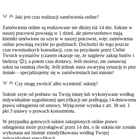
Jaki jest czas realizacji zamówienia online?
Zamówienia online są realizowane nie dłużej niż 14 dni. Suknie w
naszej pracowni powstają w 1 dzień, ale pierwszeństwo mają
klientki umówione na szycie w naszej pracowni, więc zamówienia
online powstają zwykle po godzinach. Dochodzi do tego jeszcze
czas ewentualnych konsultacji, czas na przysłanie przez Ciebie
Twoich wymiarów (czasem okazuje się, że najpierw zakup butów i
bielizny 😉), a potem czas dostawy. Jeśli możesz, nie zamawiaj
sukni na ostatnią chwilę. Jeśli jednak masz awaryjną sytuację to pisz
śmiało – specjalizujemy się w zamówieniach last minute!
Czy mogę zwrócić albo wymienić suknię?
Suknie szyte od podstaw na Twoją miarę lub wykonywane według
indywidualnie uzgodnionej specyfikacji nie podlegają 14-dniowemu
prawu odstąpienia od umowy. Wyłączenie wynika z art. 38 ust. 1
pkt 3 ustawy o prawach konsumenta.
W przypadku gotowych sukien zakupionych online prawo
odstąpienia może przysługiwać przez 14 dni, o ile suknia nie została
wykonana ani istotnie zmodyfikowana według Twojej
indywidualnej specyfikacji.