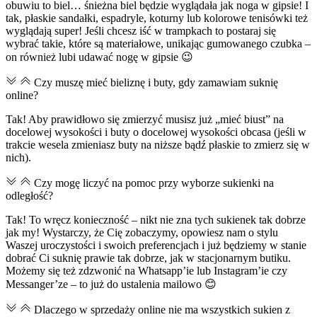
obuwiu to biel… śnieżna biel będzie wyglądała jak noga w gipsie! I
tak, płaskie sandałki, espadryle, koturny lub kolorowe tenisówki też
wyglądają super! Jeśli chcesz iść w trampkach to postaraj się
wybrać takie, które są materiałowe, unikając gumowanego czubka –
on również lubi udawać nogę w gipsie 😉
Czy muszę mieć bieliznę i buty, gdy zamawiam suknię
online?
Tak! Aby prawidłowo się zmierzyć musisz już „mieć biust” na
docelowej wysokości i buty o docelowej wysokości obcasa (jeśli w
trakcie wesela zmieniasz buty na niższe bądź płaskie to zmierz się w
nich).
Czy mogę liczyć na pomoc przy wyborze sukienki na
odległość?
Tak! To wręcz konieczność – nikt nie zna tych sukienek tak dobrze
jak my! Wystarczy, że Cię zobaczymy, opowiesz nam o stylu
Waszej uroczystości i swoich preferencjach i już będziemy w stanie
dobrać Ci suknię prawie tak dobrze, jak w stacjonarnym butiku.
Możemy się też zdzwonić na Whatsapp’ie lub Instagram’ie czy
Messanger’ze – to już do ustalenia mailowo 😊
Dlaczego w sprzedaży online nie ma wszystkich sukien z