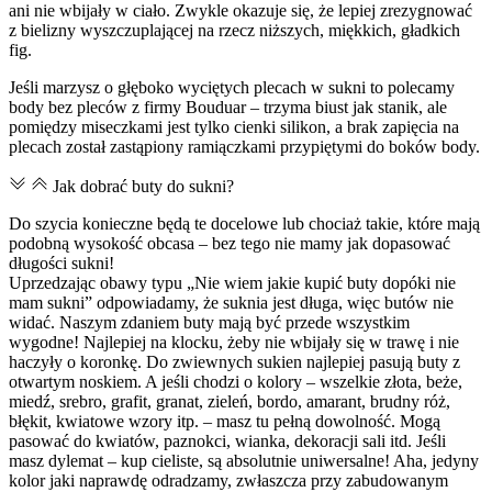
ani nie wbijały w ciało. Zwykle okazuje się, że lepiej zrezygnować
z bielizny wyszczuplającej na rzecz niższych, miękkich, gładkich
fig.
Jeśli marzysz o głęboko wyciętych plecach w sukni to polecamy
body bez pleców z firmy Bouduar – trzyma biust jak stanik, ale
pomiędzy miseczkami jest tylko cienki silikon, a brak zapięcia na
plecach został zastąpiony ramiączkami przypiętymi do boków body.
Jak dobrać buty do sukni?
Do szycia konieczne będą te docelowe lub chociaż takie, które mają
podobną wysokość obcasa – bez tego nie mamy jak dopasować
długości sukni!
Uprzedzając obawy typu „Nie wiem jakie kupić buty dopóki nie
mam sukni” odpowiadamy, że suknia jest długa, więc butów nie
widać. Naszym zdaniem buty mają być przede wszystkim
wygodne! Najlepiej na klocku, żeby nie wbijały się w trawę i nie
haczyły o koronkę. Do zwiewnych sukien najlepiej pasują buty z
otwartym noskiem. A jeśli chodzi o kolory – wszelkie złota, beże,
miedź, srebro, grafit, granat, zieleń, bordo, amarant, brudny róż,
błękit, kwiatowe wzory itp. – masz tu pełną dowolność. Mogą
pasować do kwiatów, paznokci, wianka, dekoracji sali itd. Jeśli
masz dylemat – kup cieliste, są absolutnie uniwersalne! Aha, jedyny
kolor jaki naprawdę odradzamy, zwłaszcza przy zabudowanym