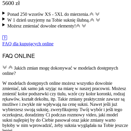
5600
zł
Ponad 250 wzorów XS - 5XL do mierzenia.
W 1 dzień uszyjemy na Tobie suknię ślubną.
Możesz zmieniać dowolne elementy​!
ZAREZERWUJ TERMIN SZYCIA
FAQ dla kupujących online
FAQ ONLINE
Jakich zmian mogę dokonywać w modelach dostępnych
online?
W modelach dostępnych online możesz wszystko dowolnie
zmieniać, tak samo jak szyjąc na miarę w naszej pracowni. Możesz
zmienić kolor podszewki czy tiulu, wzór czy kolor koronki, rodzaj
rękawów, kształt dekoltu, itp. Takie zmiany praktycznie zawsze są
możliwe i zwykle nie wpływają na cenę sukni. Nawet jeśli już
wybierzesz swoją suknię, zweryfikujemy Twój wybór i jeśli tego
oczekujesz, doradzimy Ci podczas rozmowy video, jaki model
sukni najlepiej by do Ciebie pasował oraz jakie zmiany warto
byłoby w nim wprowadzić, żeby suknia wyglądała na Tobie jeszcze
lepiej.