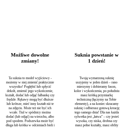
wręcz eterycznie…
Śpiesz się, zostały ostatnie metry koronki!
Kategoria:
Suknie ślubne
Typy:
Ciążowe suknie ślubne
,
Długie
suknie ślubne
,
Eleganckie suknie ślubne
,
Klasyczne suknie ślubne
,
Koronkowe suknie ślubne
,
Romantyczne suknie ślubne
,
Rustykalne
suknie ślubne
,
Suknie ślubne Ecru / Ivory
,
Suknie ślubne glamour
,
Suknie ślubne gruszka
,
Suknie ślubne jabłko
,
Suknie ślubne
klepsydra
,
Suknie ślubne na plażę
,
Suknie ślubne odwrócony trójkąt
,
Suknie ślubne Paris
,
Suknie ślubne w literę A
,
Suknie ślubne w stylu
Boho
,
Suknie ślubne z dekoltem pod szyję
,
Suknie ślubne z długim
Możliwe dowolne
Suknia powstanie w
rękawem
,
Suknie ślubne z rozcięciem
zmiany!
1 dzień!
Ta suknia to model wyjściowy -
Twoją wymarzoną suknię
możemy w niej zmienić praktycznie
uszyjemy w jeden dzień – rano
wszystko! Pogłębić lub spłycić
mierzymy i dobieramy fason,
dekolt, zmienić jego wykończenie,
kolor i wykończenia, po południu
kształt, dodać lub odjąć falbankę czy
masz krótką przymiarkę
frędzle. Rękawy mogą być dłuższe
techniczną (łączymy na Tobie
lub krótsze, mieć inny kształt niż te
elementy), a na koniec skracamy
na zdjęciu. Może też nie być ich
suknię i odbierasz gotową kreację
wcale. Tiul w spódnicy można
tego samego dnia! Dla nas każda
dodać (lub odjąć) na wierzchu, albo
sylwetka jest „łatwa” – czy jesteś
pod spodem. Podszewka może być
wysoka, czy niska, drobna czy
długa lub krótka w odcieniach bieli i
masz pełne kształty, masz obfity