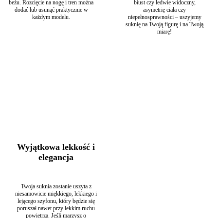
beżu. Rozcięcie na nogę i tren można
biust czy ledwie widoczny,
dodać lub usunąć praktycznie w
asymetrię ciała czy
każdym modelu.
niepełnosprawności – uszyjemy
suknię na Twoją figurę i na Twoją
miarę!
Wyjątkowa lekkość i
elegancja
Twoja suknia zostanie uszyta z
niesamowicie miękkiego, lekkiego i
lejącego szyfonu, który będzie się
poruszał nawet przy lekkim ruchu
powietrza. Jeśli marzysz o