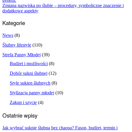
Zmiana nazwiska po ślubie – procedury, symboliczne znaczenie i
dodatkowe aspekty
Kategorie
News
(8)
Ślubny lifestyle
(110)
Strefa Panny Młodej
(39)
Budżet i możliwości
(8)
Dobór sukni ślubnej
(12)
Style sukien ślubnych
(8)
Stylizacja panny młodej
(10)
Zakup i szycie
(4)
Ostatnie wpisy
Jak wybrać suknię ślubną bez chaosu? Fason, budżet, termin i