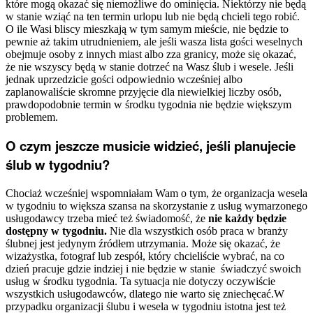
które mogą okazać się niemożliwe do ominięcia. Niektórzy nie będą
w stanie wziąć na ten termin urlopu lub nie będą chcieli tego robić.
O ile Wasi bliscy mieszkają w tym samym mieście, nie będzie to
pewnie aż takim utrudnieniem, ale jeśli wasza lista gości weselnych
obejmuje osoby z innych miast albo zza granicy, może się okazać,
że nie wszyscy będą w stanie dotrzeć na Wasz ślub i wesele. Jeśli
jednak uprzedzicie gości odpowiednio wcześniej albo
zaplanowaliście skromne przyjęcie dla niewielkiej liczby osób,
prawdopodobnie termin w środku tygodnia nie będzie większym
problemem.
O czym jeszcze musicie widzieć, jeśli planujecie
ślub w tygodniu?
Chociaż wcześniej wspomniałam Wam o tym, że organizacja wesela
w tygodniu to większa szansa na skorzystanie z usług wymarzonego
usługodawcy trzeba mieć też świadomość, że
nie każdy będzie
dostępny w tygodniu.
Nie dla wszystkich osób praca w branży
ślubnej jest jedynym źródłem utrzymania. Może się okazać, że
wizażystka, fotograf lub zespół, który chcieliście wybrać, na co
dzień pracuje gdzie indziej i nie będzie w stanie świadczyć swoich
usług w środku tygodnia. Ta sytuacja nie dotyczy oczywiście
wszystkich usługodawców, dlatego nie warto się zniechęcać.W
przypadku organizacji ślubu i wesela w tygodniu istotna jest też