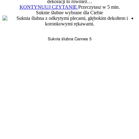
dekoracji to również…
Ślub
KONTYNUUJ CZYTANIE
Przeczytasz w 5 min.
kościelny
Suknie ślubne wybrane dla Ciebie
jednostronny
–
kwestie
formalne
Suknia ślubna Cannes 5