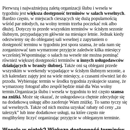
Pierwszą i najważniejszą zaletą organizacji ślubu i wesela w
tygodniu jest
większa dostępność terminów w salach weselnych
.
Bardzo często, w miejscach cieszących się dużą popularnością
wśród par młodych, na wolny termin trzeba poczekać rok albo
dłużej. Dotyczy to przede wszystkim terminów w ścisłym sezonie
ślubnym, przypadającym głównie na miesiące letnie. Jednak kiedy
odezwiemy się do obleganej sali weselnej z zapytaniem o
dostępność terminu w tygodniu jest spora szansa, że uda nam się
zorganizować tam wymarzone przyjęcie zaledwie kilka miesięcy
wcześniej.Wspominając o salach na wesele nie można pominąć
również większej dostępności terminów
u innych usługodawców
działających w branży ślubnej.
Także oni są oblegani przede
wszystkim w weekendy wypadające w ścisłym ślubnym sezonie, a
ich kalendarz zajęty jest na wiele miesięcy, a czasami również lat do
przodu. Wybierając termin w środku tygodnia zyskujecie szansę, że
wymarzony fotograf albo zespół będzie miał dla Was wolny
termin.Organizacja ślubu i wesela w tygodniu to też często
szansa
na zniżki.
Może się okazać, że usługodawca chętnie zdecyduje się
na dodatkową usługę albo zaoferuje Wam zniżkę. To samo tyczy się
sal weselnych. Także od nich można uzyskać rabaty od ceny „za
talerzyk” lub inne dodatkowe usługi, na które często nie
moglibyśmy liczyć organizując przyjęcie w obleganym terminie.
Wesele w piątek? Większa dostępność terminów