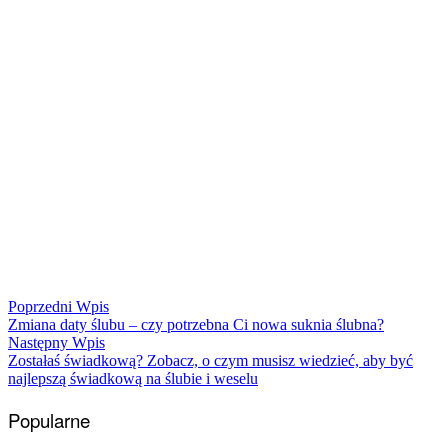
Nawigacja
Poprzedni
Poprzedni Wpis
Wpis:
Zmiana daty ślubu – czy potrzebna Ci nowa suknia ślubna?
wpisu
Następny
Następny Wpis
Wpis:
Zostałaś świadkową? Zobacz, o czym musisz wiedzieć, aby być
najlepszą świadkową na ślubie i weselu
Popularne