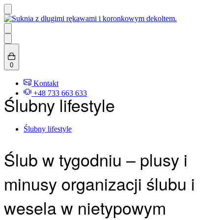
Skip
to
content
Search
open
0
(0)
Kontakt
+48 733 663 633
Ślubny lifestyle
Posted
Ślubny lifestyle
in
Ślub w tygodniu – plusy i
minusy organizacji ślubu i
wesela w nietypowym