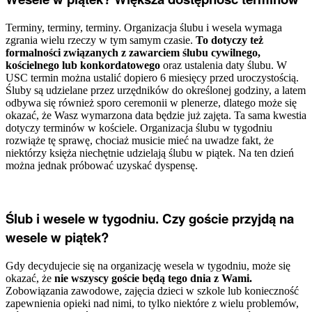
Terminy, terminy, terminy. Organizacja ślubu i wesela wymaga
zgrania wielu rzeczy w tym samym czasie.
To dotyczy też
formalności związanych z zawarciem ślubu cywilnego,
kościelnego lub konkordatowego
oraz ustalenia daty ślubu. W
USC termin można ustalić dopiero 6 miesięcy przed uroczystością.
Śluby są udzielane przez urzędników do określonej godziny, a latem
odbywa się również sporo ceremonii w plenerze, dlatego może się
okazać, że Wasz wymarzona data będzie już zajęta. Ta sama kwestia
dotyczy terminów w kościele. Organizacja ślubu w tygodniu
rozwiąże tę sprawę, chociaż musicie mieć na uwadze fakt, że
niektórzy księża niechętnie udzielają ślubu w piątek. Na ten dzień
można jednak próbować uzyskać dyspensę.
Ślub i wesele w tygodniu. Czy goście przyjdą na
wesele w piątek?
Gdy decydujecie się na organizację wesela w tygodniu, może się
okazać, że
nie wszyscy goście będą tego dnia z Wami.
Zobowiązania zawodowe, zajęcia dzieci w szkole lub konieczność
zapewnienia opieki nad nimi, to tylko niektóre z wielu problemów,