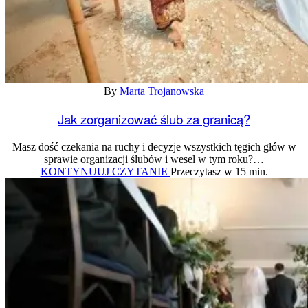
By
Marta Trojanowska
Jak zorganizować ślub za granicą?
Masz dość czekania na ruchy i decyzje wszystkich tęgich głów w
sprawie organizacji ślubów i wesel w tym roku?…
Jak
KONTYNUUJ CZYTANIE
Przeczytasz w 15 min.
zorganizować
ślub
za
granicą?