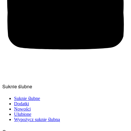
Suknie ślubne
Suknie ślubne
Dodatki
Nowości
Ulubione
Wypożycz suknię ślubną