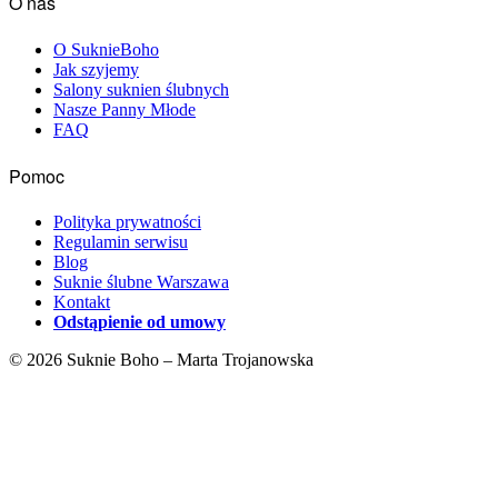
O nas
O SuknieBoho
Jak szyjemy
Salony suknien ślubnych
Nasze Panny Młode
FAQ
Pomoc
Polityka prywatności
Regulamin serwisu
Blog
Suknie ślubne Warszawa
Kontakt
Odstąpienie od umowy
© 2026 Suknie Boho – Marta Trojanowska