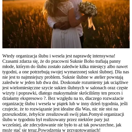
Wtedy organizacja ślubu i wesela jest naprawdę intensywna!
Czasami zdarza się, że do pracowni Suknie Boho trafiają panny
młode, którym do ślubu zostało zaledwie kilka miesięcy albo nawet
tygodni, a one potrzebują swojej wymarzonej sukni ślubnej. Dla nas
nie jest to najmniejszy problem. Suknie ślubne w atelier powstają
zaledwie w jeden lub dwa dni. Doskonale rozumiemy jak uciążliwe
jest wielomiesięczne szycie sukien ślubnych w salonach oraz częste
wizyty i poprawki, dlatego maksymalnie skróciliśmy ten proces i
działamy ekspresowo ?. Bez względu na to, dlaczego rozważacie
organizację ślubu i wesela w piątek lub w inny dzień tygodnia, jeśli
czujecie, że to rozwiązanie jest idealne dla Was, nic nie stoi na
przeszkodzie, żebyście zrealizowali swój plan.Pomysł organizacji
ślubu w tygodniu był realizowany przez niektóre pary już
wcześniej, ale zdecydowanie nie było to aż tak powszechne, jak
może stać się teraz.Powodzenia w przygotowaniach!