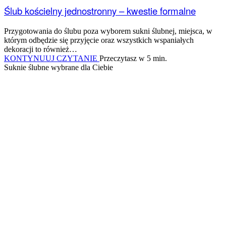
Ślub kościelny jednostronny – kwestie formalne
Przygotowania do ślubu poza wyborem sukni ślubnej, miejsca, w
którym odbędzie się przyjęcie oraz wszystkich wspaniałych
dekoracji to również…
Ślub
KONTYNUUJ CZYTANIE
Przeczytasz w 5 min.
kościelny
Suknie ślubne wybrane dla Ciebie
jednostronny
–
kwestie
formalne