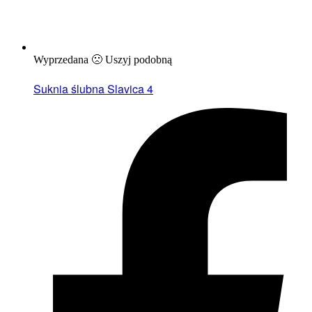
Wyprzedana 🙁 Uszyj podobną
Suknia ślubna Slavica 4