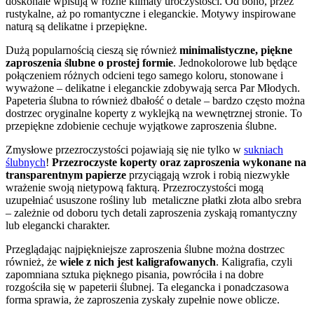
doskonale wpisują w różne klimaty uroczystości. Od boho, przez
rustykalne, aż po romantyczne i eleganckie. Motywy inspirowane
naturą są delikatne i przepiękne.
Dużą popularnością cieszą się również
minimalistyczne, piękne
zaproszenia ślubne o prostej formie
. Jednokolorowe lub będące
połączeniem różnych odcieni tego samego koloru, stonowane i
wyważone – delikatne i eleganckie zdobywają serca Par Młodych.
Papeteria ślubna to również dbałość o detale – bardzo często można
dostrzec oryginalne koperty z wyklejką na wewnętrznej stronie. To
przepiękne zdobienie cechuje wyjątkowe zaproszenia ślubne.
Zmysłowe przezroczystości pojawiają się nie tylko w
sukniach
ślubnych
!
Przezroczyste koperty oraz zaproszenia wykonane na
transparentnym papierze
przyciągają wzrok i robią niezwykłe
wrażenie swoją nietypową fakturą. Przezroczystości mogą
uzupełniać ususzone rośliny lub metaliczne płatki złota albo srebra
– zależnie od doboru tych detali zaproszenia zyskają romantyczny
lub elegancki charakter.
Przeglądając najpiękniejsze zaproszenia ślubne można dostrzec
również, że
wiele z nich jest kaligrafowanych
. Kaligrafia, czyli
zapomniana sztuka pięknego pisania, powróciła i na dobre
rozgościła się w papeterii ślubnej. Ta elegancka i ponadczasowa
forma sprawia, że zaproszenia zyskały zupełnie nowe oblicze.