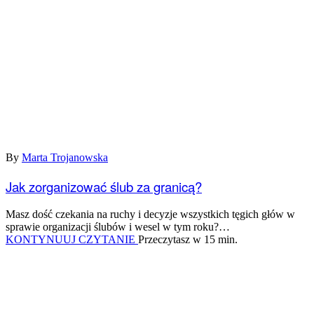
By
Marta Trojanowska
Jak zorganizować ślub za granicą?
Masz dość czekania na ruchy i decyzje wszystkich tęgich głów w
sprawie organizacji ślubów i wesel w tym roku?…
Jak
KONTYNUUJ CZYTANIE
Przeczytasz w 15 min.
zorganizować
ślub
za
granicą?