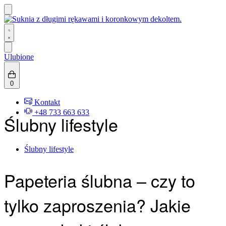
Skip
to
content
Search
open
Ulubione
0
(0)
Kontakt
+48 733 663 633
Ślubny lifestyle
Posted
Ślubny lifestyle
in
Papeteria ślubna – czy to
tylko zaproszenia? Jakie