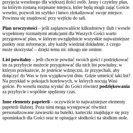
przyjęcia weselnego dla większej ilości osób. Jasny i czytelny plan,
na którym zostaną rozpisane miejsca, które będą mogli zająć Goście
weselni, pozwoli im szybko i łatwo zlokalizować swoje miejsce.
Powinna się znajdować przy wejściu do sali.
Plan uroczystości
– jeśli zaplanowaliście kilkudniowy ślub i wesele
wypełniony rozmaitymi atrakcjami dla Waszych Gości warto
przygotować plan, w którym uwzględnicie wszystkie najważniejsze
punkty oraz informacje, aby każdy wiedział dokładnie, z czego
może skorzystać – dzięki temu nic nikogo nie ominie.
List powitalny
– jeśli chcecie powitać swoich gości i podziękować
im za przybycie możecie przygotować dla nich list powitalny, w
którym przekażecie, że jesteście wdzięczni, że przyjechali, aby
dołączyć do Was w tym wyjątkowym dniu. Gdzie umieścić taki list?
Na przykład w pokojach hotelowych, w których nocują Wasi
goście. Po weselu można wysłać do Gości również
podziękowania
za przybycie i wspólnie spędzony czas.
Inne elementy papeterii
– oczywiście to najważniejsze elementy
papeterii ślubnej. Poza nimi mogą występować również
personalizowane zawieszki na butelki, karteczki znajdujące się przy
upominkach dla Gości oraz te opisujące słodkości na słodkim stole.