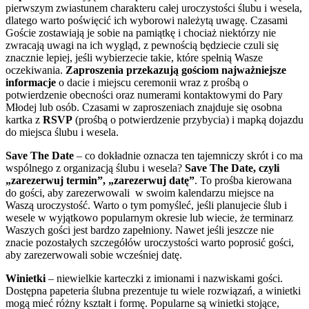
pierwszym zwiastunem charakteru całej uroczystości ślubu i wesela,
dlatego warto poświęcić ich wyborowi należytą uwagę. Czasami
Goście zostawiają je sobie na pamiątkę i chociaż niektórzy nie
zwracają uwagi na ich wygląd, z pewnością będziecie czuli się
znacznie lepiej, jeśli wybierzecie takie, które spełnią Wasze
oczekiwania.
Zaproszenia przekazują gościom najważniejsze
informacje
o dacie i miejscu ceremonii wraz z prośbą o
potwierdzenie obecności oraz numerami kontaktowymi do Pary
Młodej lub osób. Czasami w zaproszeniach znajduje się osobna
kartka z
RSVP
(prośbą o potwierdzenie przybycia) i mapką dojazdu
do miejsca ślubu i wesela.
Save The Date
– co dokładnie oznacza ten tajemniczy skrót i co ma
wspólnego z organizacją ślubu i wesela?
Save The Date, czyli
„zarezerwuj termin”, „zarezerwuj datę”
. To prośba kierowana
do gości, aby zarezerwowali w swoim kalendarzu miejsce na
Waszą uroczystość. Warto o tym pomyśleć, jeśli planujecie ślub i
wesele w wyjątkowo popularnym okresie lub wiecie, że terminarz
Waszych gości jest bardzo zapełniony. Nawet jeśli jeszcze nie
znacie pozostałych szczegółów uroczystości warto poprosić gości,
aby zarezerwowali sobie wcześniej datę.
Winietki
– niewielkie karteczki z imionami i nazwiskami gości.
Dostępna papeteria ślubna prezentuje tu wiele rozwiązań, a winietki
mogą mieć różny kształt i formę. Popularne są winietki stojące,