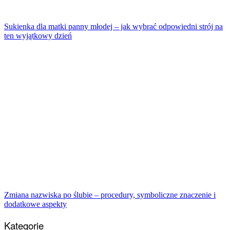
Sukienka dla matki panny młodej – jak wybrać odpowiedni strój na
ten wyjątkowy dzień
Zmiana nazwiska po ślubie – procedury, symboliczne znaczenie i
dodatkowe aspekty
Kategorie