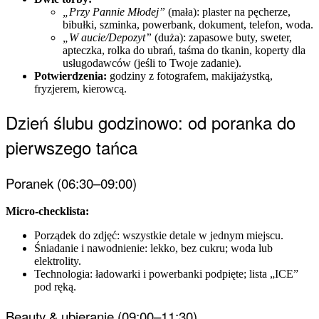
„Przy Pannie Młodej”
(mała): plaster na pęcherze,
bibułki, szminka, powerbank, dokument, telefon, woda.
„W aucie/Depozyt”
(duża): zapasowe buty, sweter,
apteczka, rolka do ubrań, taśma do tkanin, koperty dla
usługodawców (jeśli to Twoje zadanie).
Potwierdzenia:
godziny z fotografem, makijażystką,
fryzjerem, kierowcą.
Dzień ślubu godzinowo: od poranka do
pierwszego tańca
Poranek (06:30–09:00)
Micro-checklista:
Porządek do zdjęć: wszystkie detale w jednym miejscu.
Śniadanie i nawodnienie: lekko, bez cukru; woda lub
elektrolity.
Technologia: ładowarki i powerbanki podpięte; lista „ICE”
pod ręką.
Beauty & ubieranie (09:00–11:30)