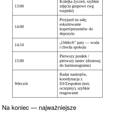
Kolejka życzeń, szybkie
13:00
zdjęcia grupowe (wg
rozpiski)
Przyjazd na salę;
eskortowanie
14:00
kopert/prezentów do
depozytu
„Oddech” pary — woda
14:10
i chwila spokoju
Pierwszy posiłek /
15:00
pierwszy taniec (dostosuj
do harmonogramu)
Radar nastrojów,
koordynacja z
Wieczór
DJ/Zespołem (tort,
oczepiny), szybkie
reagowanie
Na koniec — najważniejsze