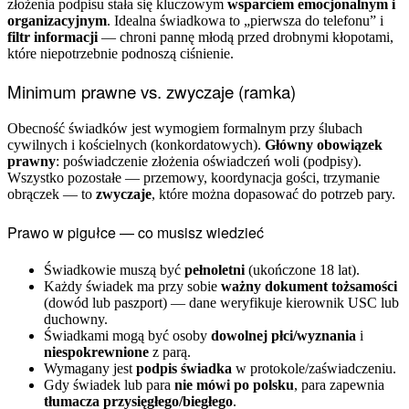
złożenia podpisu stała się kluczowym
wsparciem emocjonalnym i
organizacyjnym
. Idealna świadkowa to „pierwsza do telefonu” i
filtr informacji
— chroni pannę młodą przed drobnymi kłopotami,
które niepotrzebnie podnoszą ciśnienie.
Minimum prawne vs. zwyczaje (ramka)
Obecność świadków jest wymogiem formalnym przy ślubach
cywilnych i kościelnych (konkordatowych).
Główny obowiązek
prawny
: poświadczenie złożenia oświadczeń woli (podpisy).
Wszystko pozostałe — przemowy, koordynacja gości, trzymanie
obrączek — to
zwyczaje
, które można dopasować do potrzeb pary.
Prawo w pigułce — co musisz wiedzieć
Świadkowie muszą być
pełnoletni
(ukończone 18 lat).
Każdy świadek ma przy sobie
ważny dokument tożsamości
(dowód lub paszport) — dane weryfikuje kierownik USC lub
duchowny.
Świadkami mogą być osoby
dowolnej płci/wyznania
i
niespokrewnione
z parą.
Wymagany jest
podpis świadka
w protokole/zaświadczeniu.
Gdy świadek lub para
nie mówi po polsku
, para zapewnia
tłumacza przysięgłego/biegłego
.