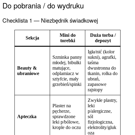
Do pobrania / do wydruku
Checklista 1 — Niezbędnik świadkowej
Mini do
Duża torba /
Sekcja
torebki
depozyt
Igła/nić (kolor
Szminka panny
sukni), agrafki,
młodej, bibułki
taśma
Beauty &
matujące,
dwustronna do
ubraniowe
odplamiacz w
tkanin, rolka do
sztyfcie, mały
ubrań,
grzebień/spinki
zapasowe
rajstopy
Zwykłe plastry,
Plaster na
leki
pęcherze,
p/alergiczne,
Apteczka
sprawdzone
sól
leki p/bólowe,
fizjologiczna,
krople do oczu
elektrolity/gluk
oza