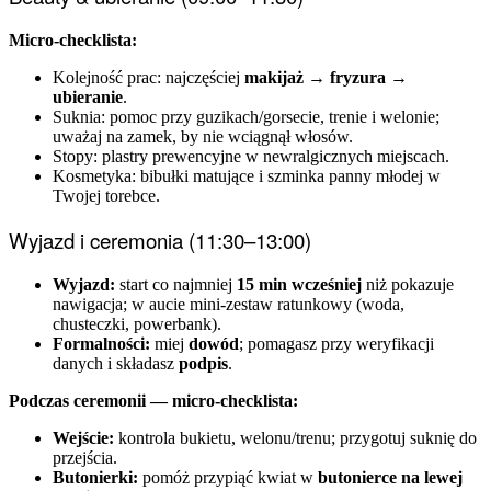
Micro-checklista:
Kolejność prac: najczęściej
makijaż → fryzura →
ubieranie
.
Suknia: pomoc przy guzikach/gorsecie, trenie i welonie;
uważaj na zamek, by nie wciągnął włosów.
Stopy: plastry prewencyjne w newralgicznych miejscach.
Kosmetyka: bibułki matujące i szminka panny młodej w
Twojej torebce.
Wyjazd i ceremonia (11:30–13:00)
Wyjazd:
start co najmniej
15 min wcześniej
niż pokazuje
nawigacja; w aucie mini-zestaw ratunkowy (woda,
chusteczki, powerbank).
Formalności:
miej
dowód
; pomagasz przy weryfikacji
danych i składasz
podpis
.
Podczas ceremonii — micro-checklista:
Wejście:
kontrola bukietu, welonu/trenu; przygotuj suknię do
przejścia.
Butonierki:
pomóż przypiąć kwiat w
butonierce na lewej