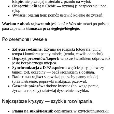
klapie
; nie przebijaj materiału z przodu na wylot.
Obrączki:
jeśli są u Ciebie — trzymaj je bezpiecznie i pod
ręką.
Wyjście:
ogarnij tren; pomóż ustawić kolejkę do życzeń.
Wariant z obcokrajowcami:
jeśli ktoś z Was nie mówi po polsku,
para zapewnia
tłumacza przysięgłego/biegłego
.
Po ceremonii i wesele
Zdjęcia rodzinne:
trzymaj się rozpiski fotografa, pilnuj
tempa i komfortu panny młodej (woda, chwila oddechu).
Depozyt prezentów/kopert:
wraz ze świadkiem odprowadź
je do bezpiecznego miejsca.
Synchronizacja z DJ/Zespołem:
wejście pary, pierwszy
taniec, tort, oczepiny — bądź łącznikiem z obsługą.
Radar nastrojów:
sprawdzaj potrzeby panny młodej
(przewietrzenie, poprawki makijażu, przerwa).
Gaszenie pożarów:
drobne kwestie (np. wege porcje,
życzenia rodziny) załatwiaj dyskretnie i szybko.
Najczęstsze kryzysy — szybkie rozwiązania
Plama na sukni/koszuli:
odplamiacz w sztyfcie/chusteczki;