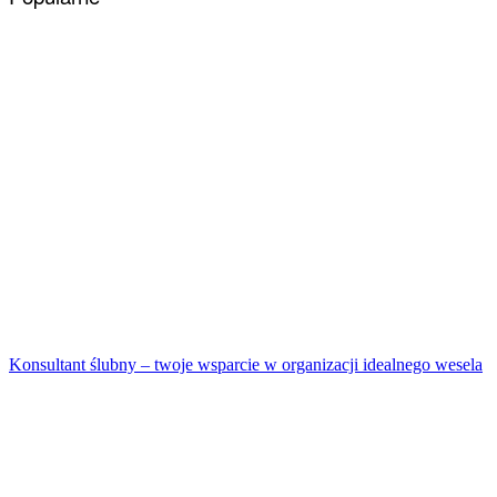
Konsultant ślubny – twoje wsparcie w organizacji idealnego wesela