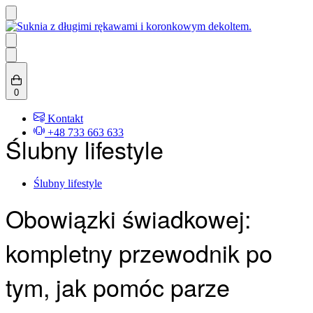
Skip
to
content
Search
open
0
(0)
Kontakt
+48 733 663 633
Ślubny lifestyle
Posted
Ślubny lifestyle
in
Obowiązki świadkowej:
kompletny przewodnik po
tym, jak pomóc parze