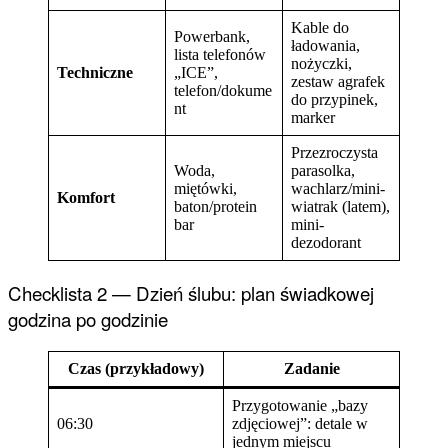
Kable do
Powerbank,
ładowania,
lista telefonów
nożyczki,
Techniczne
„ICE”,
zestaw agrafek
telefon/dokume
do przypinek,
nt
marker
Przezroczysta
Woda,
parasolka,
miętówki,
wachlarz/mini-
Komfort
baton/protein
wiatrak (latem),
bar
mini-
dezodorant
Checklista 2 — Dzień ślubu: plan świadkowej
godzina po godzinie
Czas (przykładowy)
Zadanie
Przygotowanie „bazy
06:30
zdjęciowej”: detale w
jednym miejscu