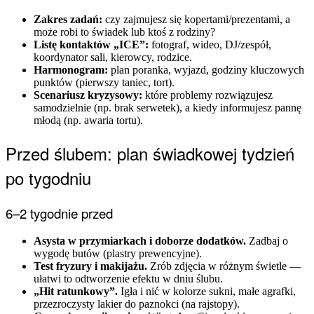
Zakres zadań:
czy zajmujesz się kopertami/prezentami, a
może robi to świadek lub ktoś z rodziny?
Listę kontaktów „ICE”:
fotograf, wideo, DJ/zespół,
koordynator sali, kierowcy, rodzice.
Harmonogram:
plan poranka, wyjazd, godziny kluczowych
punktów (pierwszy taniec, tort).
Scenariusz kryzysowy:
które problemy rozwiązujesz
samodzielnie (np. brak serwetek), a kiedy informujesz pannę
młodą (np. awaria tortu).
Przed ślubem: plan świadkowej tydzień
po tygodniu
6–2 tygodnie przed
Asysta w przymiarkach i doborze dodatków.
Zadbaj o
wygodę butów (plastry prewencyjne).
Test fryzury i makijażu.
Zrób zdjęcia w różnym świetle —
ułatwi to odtworzenie efektu w dniu ślubu.
„Hit ratunkowy”.
Igła i nić w kolorze sukni, małe agrafki,
przezroczysty lakier do paznokci (na rajstopy).