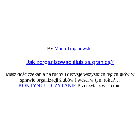
By
Marta Trojanowska
Jak zorganizować ślub za granicą?
Masz dość czekania na ruchy i decyzje wszystkich tęgich głów w
sprawie organizacji ślubów i wesel w tym roku?…
Jak
KONTYNUUJ CZYTANIE
Przeczytasz w 15 min.
zorganizować
ślub
za
granicą?