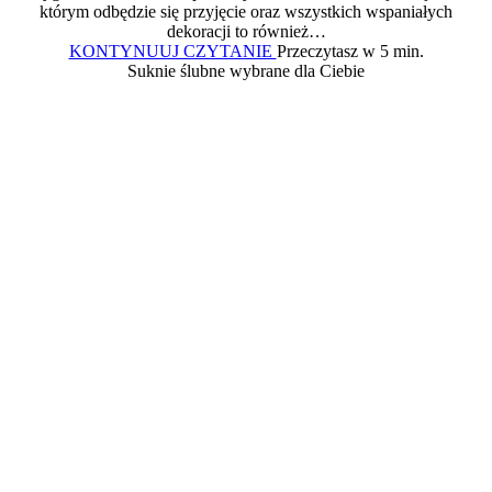
którym odbędzie się przyjęcie oraz wszystkich wspaniałych
dekoracji to również…
Ślub
KONTYNUUJ CZYTANIE
Przeczytasz w 5 min.
kościelny
Suknie ślubne wybrane dla Ciebie
jednostronny
–
kwestie
formalne