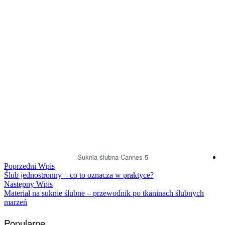
Suknia ślubna Cannes 5
Nawigacja
Poprzedni
Poprzedni Wpis
Wpis:
Ślub jednostronny – co to oznacza w praktyce?
wpisu
Następny
Następny Wpis
Wpis:
Materiał na suknie ślubne – przewodnik po tkaninach ślubnych
marzeń
Popularne