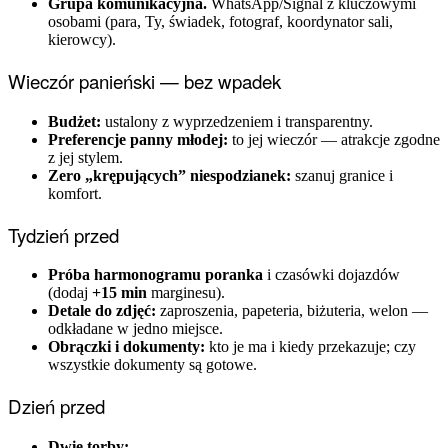
Grupa komunikacyjna.
WhatsApp/Signal z kluczowymi
osobami (para, Ty, świadek, fotograf, koordynator sali,
kierowcy).
Wieczór panieński — bez wpadek
Budżet:
ustalony z wyprzedzeniem i transparentny.
Preferencje panny młodej:
to jej wieczór — atrakcje zgodne
z jej stylem.
Zero „krępujących” niespodzianek:
szanuj granice i
komfort.
Tydzień przed
Próba harmonogramu poranka
i czasówki dojazdów
(dodaj
+15 min
marginesu).
Detale do zdjęć:
zaproszenia, papeteria, biżuteria, welon —
odkładane w jedno miejsce.
Obrączki i dokumenty:
kto je ma i kiedy przekazuje; czy
wszystkie dokumenty są gotowe.
Dzień przed
Dwie torby: