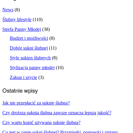
News
(8)
Ślubny lifestyle
(110)
Strefa Panny Młodej
(38)
Budżet i możliwości
(8)
Dobór sukni ślubnej
(11)
Style sukien ślubnych
(8)
Stylizacja panny młodej
(10)
Zakup i szycie
(3)
Ostatnie wpisy
Jak nie przepłacić za suknię ślubną?
Czy droższa suknia ślubna zawsze oznacza lepszą jakość?
Czy warto kupić używaną suknię ślubną?
Co jest w cenie sukni ślubnej? Przymiarki, poprawki i zmiany