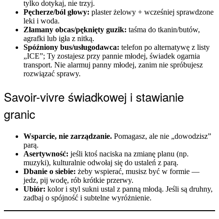
tylko dotykaj, nie trzyj.
Pęcherze/ból głowy:
plaster żelowy + wcześniej sprawdzone
leki i woda.
Złamany obcas/pęknięty guzik:
taśma do tkanin/butów,
agrafki lub igła z nitką.
Spóźniony bus/usługodawca:
telefon po alternatywę z listy
„ICE”; Ty zostajesz przy pannie młodej, świadek ogarnia
transport. Nie alarmuj panny młodej, zanim nie spróbujesz
rozwiązać sprawy.
Savoir-vivre świadkowej i stawianie
granic
Wsparcie, nie zarządzanie.
Pomagasz, ale nie „dowodzisz”
parą.
Asertywność:
jeśli ktoś naciska na zmianę planu (np.
muzyki), kulturalnie odwołaj się do ustaleń z parą.
Dbanie o siebie:
żeby wspierać, musisz być w formie —
jedz, pij wodę, rób krótkie przerwy.
Ubiór:
kolor i styl sukni ustal z panną młodą. Jeśli są druhny,
zadbaj o spójność i subtelne wyróżnienie.