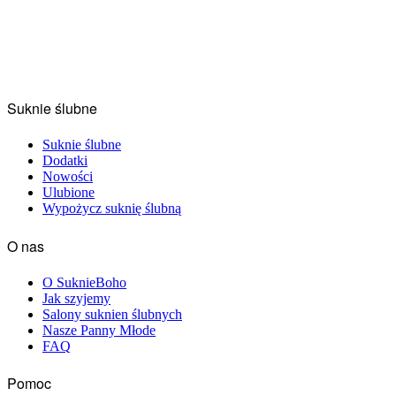
Suknie ślubne
Suknie ślubne
Dodatki
Nowości
Ulubione
Wypożycz suknię ślubną
O nas
O SuknieBoho
Jak szyjemy
Salony suknien ślubnych
Nasze Panny Młode
FAQ
Pomoc