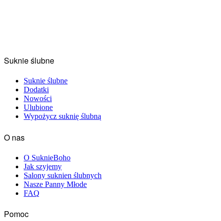
Suknie ślubne
Suknie ślubne
Dodatki
Nowości
Ulubione
Wypożycz suknię ślubną
O nas
O SuknieBoho
Jak szyjemy
Salony suknien ślubnych
Nasze Panny Młode
FAQ
Pomoc