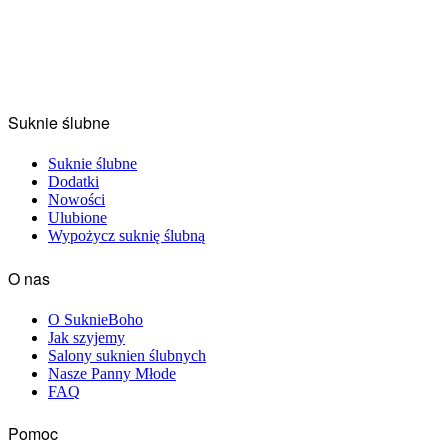
Suknie ślubne
Suknie ślubne
Dodatki
Nowości
Ulubione
Wypożycz suknię ślubną
O nas
O SuknieBoho
Jak szyjemy
Salony suknien ślubnych
Nasze Panny Młode
FAQ
Pomoc