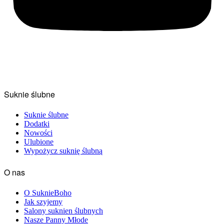
Suknie ślubne
Suknie ślubne
Dodatki
Nowości
Ulubione
Wypożycz suknię ślubną
O nas
O SuknieBoho
Jak szyjemy
Salony suknien ślubnych
Nasze Panny Młode